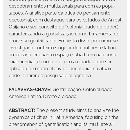
des­do­bra­men­tos mul­ti­lat­erais para com as pop­u­
lações. A análise parte da óti­ca do pen­sa­men­to
decolo­nial, com destaque para os estu­dos de Aníbal
Qui­jano e seu con­ceito de “colo­nial­i­dade do poder”,
car­ac­ter­i­zan­do a glob­al­iza­ção como fer­ra­men­ta do
proces­so gen­tri­fi­cador. Em vista dis­so, procurou-se
inves­ti­gar o con­tex­to sin­gu­lar do con­ti­nente lati­no-
amer­i­cano, enquan­to espaço sub­al­ter­no na econo­
mia mundi­al, e como o dire­ito à cidade pode ser
apli­ca­do de modo efe­ti­vo e decolo­nial na atu­al­i­
dade, a par­tir da pesquisa bib­li­ográ­fi­ca.
PALAVRAS-CHAVE:
Gen­tri­fi­cação. Colo­nial­i­dade.
Améri­ca Lati­na. Dire­ito à cidade.
ABSTRACT:
The present study aims to ana­lyze the
dynam­ics of cities in Latin Amer­i­ca, focus­ing on the
phe­nom­e­non of gen­tri­fi­ca­tion and its mul­ti­lat­er­al