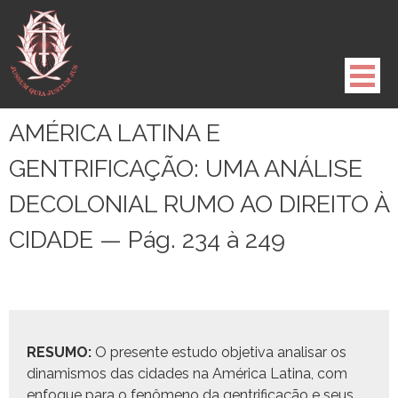
Pule
para
o
conteúdo
AMÉRICA LATINA E
GENTRIFICAÇÃO: UMA ANÁLISE
DECOLONIAL RUMO AO DIREITO À
CIDADE — Pág. 234 à 249
RESUMO:
O pre­sente estu­do obje­ti­va anal­is­ar os
dinamis­mos das cidades na Améri­ca Lati­na, com
enfoque para o fenô­meno da gen­tri­fi­cação e seus