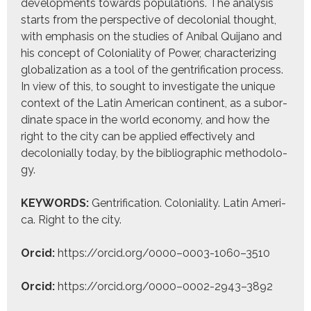
devel­op­ments towards pop­u­la­tions. The analy­sis
starts from the per­spec­tive of decolo­nial thought,
with empha­sis on the stud­ies of Aníbal Qui­jano and
his con­cept of Colo­nial­i­ty of Pow­er, char­ac­ter­iz­ing
glob­al­iza­tion as a tool of the gen­tri­fi­ca­tion process.
In view of this, to sought to inves­ti­gate the unique
con­text of the Latin Amer­i­can con­ti­nent, as a sub­or­
di­nate space in the world econ­o­my, and how the
right to the city can be applied effec­tive­ly and
decolo­nial­ly today, by the bib­li­o­graph­ic method­ol­o­
gy.
KEYWORDS:
Gen­tri­fi­ca­tion. Colo­nial­i­ty. Latin Amer­i­
ca. Right to the city.
Orcid:
https://orcid.org/0000–0003-1060–3510
Orcid:
https://orcid.org/0000–0002-2943–3892