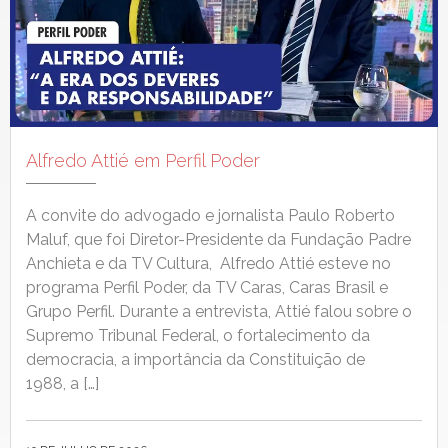
Alfredo Attié em Perfil Poder
A con­vite do advo­ga­do e jor­nal­ista Paulo Rober­to
Maluf, que foi Dire­­tor-Pres­i­­dente da Fun­dação Padre
Anchi­eta e da TV Cul­tura, Alfre­do Attié esteve no
pro­gra­ma Per­fil Poder, da TV Caras, Caras Brasil e
Grupo Per­fil. Durante a entre­vista, Attié falou sobre o
Supre­mo Tri­bunal Fed­er­al, o for­t­alec­i­men­to da
democ­ra­cia, a importân­cia da Con­sti­tu­ição de
1988, a […]