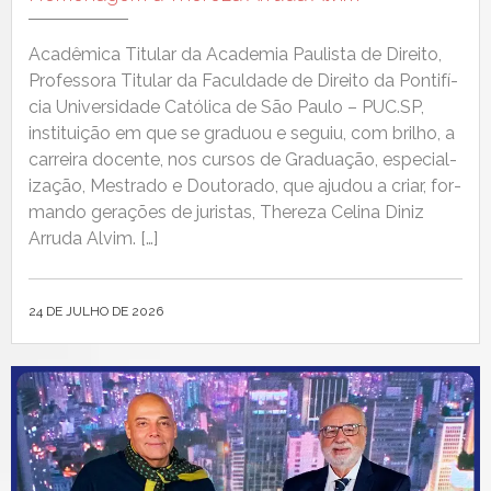
Acadêmi­ca Tit­u­lar da Acad­e­mia Paulista de Dire­ito,
Pro­fes­so­ra Tit­u­lar da Fac­ul­dade de Dire­ito da Pon­tif­í­
cia Uni­ver­si­dade Católi­ca de São Paulo – PUC.SP,
insti­tu­ição em que se gradu­ou e seguiu, com bril­ho, a
car­reira docente, nos cur­sos de Grad­u­ação, espe­cial­
iza­ção, Mestra­do e Doutora­do, que aju­dou a cri­ar, for­
man­do ger­ações de juris­tas, Thereza Celi­na Diniz
Arru­da Alvim. […]
24 DE JULHO DE 2026