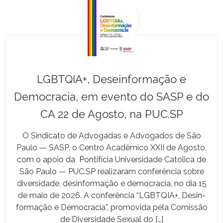
LGBTQIA+, Deseinformação e
Democracia, em evento do SASP e do
CA 22 de Agosto, na PUC.SP
O Sindi­ca­to de Advo­gadas e Advo­ga­dos de São
Paulo — SASP, o Cen­tro Acadêmi­co XXII de Agos­to,
com o apoio da Pon­tif­í­cia Uni­ver­si­dade Católi­ca de
São Paulo — PUC.SP realizaram con­fer­ên­cia sobre
diver­si­dade, desin­for­mação e democ­ra­cia, no dia 15
de maio de 2026. A con­fer­ên­cia “LGBTQIA+, Desin­
for­mação e Democ­ra­cia”, pro­movi­da pela Comis­são
de Diver­si­dade Sex­u­al do […]