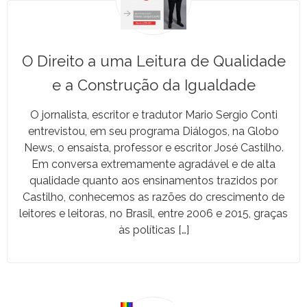
O Direito a uma Leitura de Qualidade
e a Construção da Igualdade
O jor­nal­ista, escritor e tradu­tor Mario Ser­gio Con­ti
entre­vis­tou, em seu pro­gra­ma Diál­o­gos, na Globo
News, o ensaís­ta, pro­fes­sor e escritor José Castil­ho.
Em con­ver­sa extrema­mente agradáv­el e de alta
qual­i­dade quan­to aos ensi­na­men­tos trazi­dos por
Castil­ho, con­hece­mos as razões do cresci­men­to de
leitores e leitoras, no Brasil, entre 2006 e 2015, graças
às políticas […]