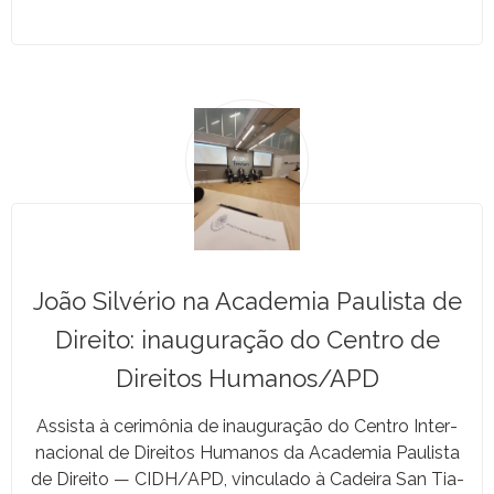
João Silvério na Academia Paulista de
Direito: inauguração do Centro de
Direitos Humanos/APD
Assista à cer­imô­nia de inau­gu­ração do Cen­tro Inter­
na­cional de Dire­itos Humanos da Acad­e­mia Paulista
de Dire­ito — CIDH/APD, vin­cu­la­do à Cadeira San Tia­