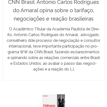
CNN Brasil: Antonio Carlos Rodrigues
do Amaral opina sobre o tarifaço,
negociações e reação brasileiras
O Acadêmi­co Tit­u­lar da Acad­e­mia Paulista de Dire­
ito, Anto­nio Car­los Rodrigues do Ama­r­al, advo­ga­do,
con­sel­heiro dde proces­so de nego­ci­ação e con­sul­tor
inter­na­cional, teve impor­tante par­tic­i­pação no pro­
gra­ma WW da CNN Brasil, fazen­do esclarec­i­men­tos
e opinan­do sobre as relações com­er­ci­ais entre Brasil
e Esta­dos Unidos, ao avaliar o pas­so das nego­ci­
ações e a reação do […]