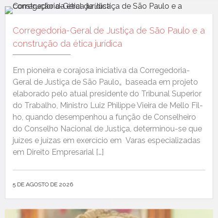
Corregedoria-Geral de Justiça de São Paulo e a
construção da ética jurídica
Em pio­neira e cora­josa ini­cia­ti­va da Cor­rege­­do­ria-
Ger­al de Justiça de São Paulo„ basea­da em pro­je­to
elab­o­ra­do pelo atu­al pres­i­dente do Tri­bunal Supe­ri­or
do Tra­bal­ho, Min­istro Luiz Philippe Vieira de Mel­lo Fil­
ho, quan­do desem­pen­hou a função de Con­sel­heiro
do Con­sel­ho Nacional de Justiça, deter­mi­­nou-se que
juízes e juízas em exer­cí­cio em Varas espe­cial­izadas
em Dire­ito Empresarial […]
5 DE AGOSTO DE 2026