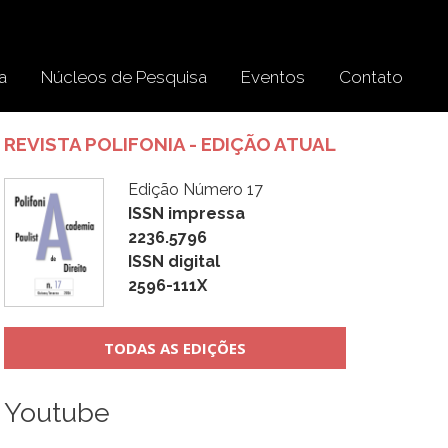
a
Núcleos de Pesquisa
Eventos
Contato
REVISTA POLIFONIA - EDIÇÃO ATUAL
Edição Número 17
ISSN impressa
2236.5796
ISSN digital
2596-111X
TODAS AS EDIÇÕES
Youtube