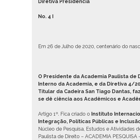
Dire­ti­va Presidência
No. 4
I
Em 26 de Jul­ho de 2020, cen­tenário do nasci
O Pres­i­dente da Acad­e­mia Paulista de D
Inter­no da Acad­e­mia, e da Dire­ti­va 
Tit­u­lar da Cadeira San Tia­go Dan­tas, faz
se dê ciên­cia aos Acadêmi­cos e Acadêm
Arti­go 1º. Fica cri­a­do o
Insti­tu­to Inter­na­
Inte­gração, Políti­cas Públi­cas e Incl
Núcleo de Pesquisa, Estu­dos e Ativi­dades de
Paulista de Dire­ito – ACADEMIA PESQUISA – vi