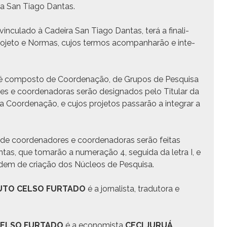
ra San Tia­go Dantas.
 vin­cu­la­do à Cadeira San Tia­go Dan­tas, terá a final­i­
Pro­je­to e Nor­mas, cujos ter­mos acom­pan­harão e inte­
 com­pos­to de Coor­de­nação, de Gru­pos de Pesquisa
s e coor­de­nado­ras serão des­ig­na­dos pelo Tit­u­lar da
Coor­de­nação, e cujos pro­je­tos pas­sarão a inte­grar a
s de coor­de­nadores e coor­de­nado­ras serão feitas
n­tas, que tomarão a numer­ação 4, segui­da da letra I, e
rdem de cri­ação dos Núcleos de Pesquisa.
TUTO CELSO FURTADO
é a jor­nal­ista, tradu­to­ra e
CELSO FURTADO
é a econ­o­mista
CECI JURUÁ
.