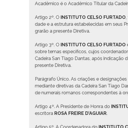
Acadêmi­co é o Acadêmi­co Tit­u­lar da Cadei
Arti­go 2º. O
INSTITUTO CELSO FURTADO
,
dade e a estru­tu­ra esta­b­ele­ci­das em seus 
grarão a pre­sente Diretiva.
Arti­go 3º. O
INSTITUTO CELSO FURTADO
é
sobre temas especí­fi­cos, cujos coor­de­nadore
Cadeira San Tia­go Dan­tas, após indi­cação da 
pre­sente Diretiva.
Pará­grafo Úni­co. As cri­ações e des­ig­naçõe
medi­ante dire­ti­vas da Cadeira San Tia­go Da
de numerais romanos cor­re­spon­dentes à o
Arti­go 4º. A Pres­i­dente de Hon­ra do
INSTI
escrito­ra
ROSA FREIRE D’AGUIAR
.
Arti­go 5º. A Coor­de­nado­ra do
INSTITUTO 