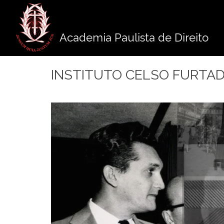
Pule
para
o
Academia Paulista de Direito
conteúdo
INSTITUTO CELSO FURTADO/