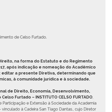
­men­to de Cel­so Furtado.
ire­ito, na for­ma do Estatu­to e do Reg­i­men­to
4/2017, após indi­cação e nomeação do Acadêmi­co
 edi­tar a pre­sente Dire­ti­va, deter­mi­nan­do que
i­cas, à comu­nidade jurídi­ca e à sociedade.
cional de Dire­ito, Econo­mia, Desen­volvi­men­to,
usão Cel­so Fur­ta­do – INSTITUTO CELSO FURTADO
,
 Par­tic­i­pação e Exten­são à Sociedade da Acad­e­mia
n­cu­la­do à Cadeira San Tia­go Dan­tas., cujo Dire­tor