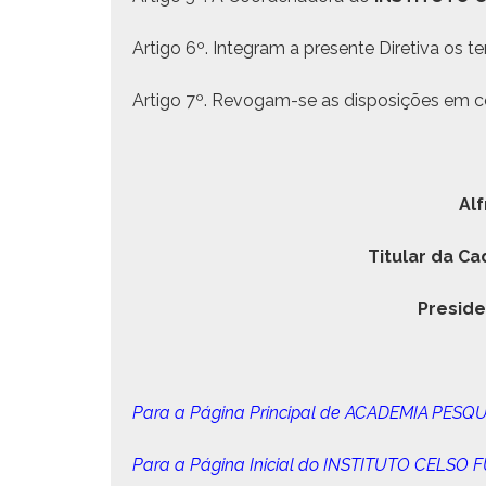
Arti­go 6º. Inte­gram a pre­sente Dire­ti­va os t
Arti­go 7º. Revogam-se as dis­posições em co
Alf
Tit­u­lar da C
Pres­i­
Para a Pági­na Prin­ci­pal de ACADEMIA PESQ
Para a Pági­na Ini­cial do INSTITUTO CELS