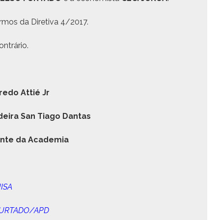
er­mos da Dire­ti­va 4/2017.
ntrário.
re­do Attié Jr
adeira San Tia­go Dantas
dente da Academia
UISA
O FURTADO/APD