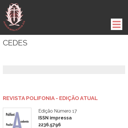
Pule
para
o
conteúdo
CEDES
REVISTA POLIFONIA - EDIÇÃO ATUAL
Edição Número 17
ISSN impressa
2236.5796