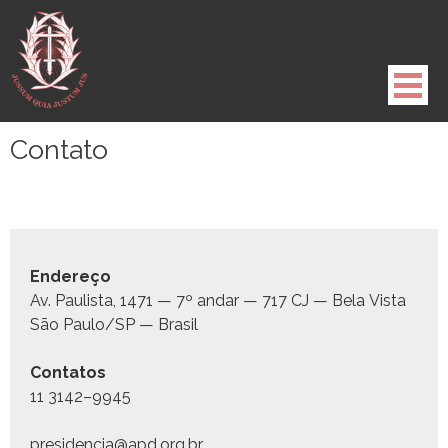
Pule
para
o
conteúdo
Contato
Endereço
Av. Paulista, 1471 — 7º andar — 717 CJ — Bela Vista
São Paulo/SP — Brasil
Con­tatos
11 3142–9945
presidencia@apd.org.br