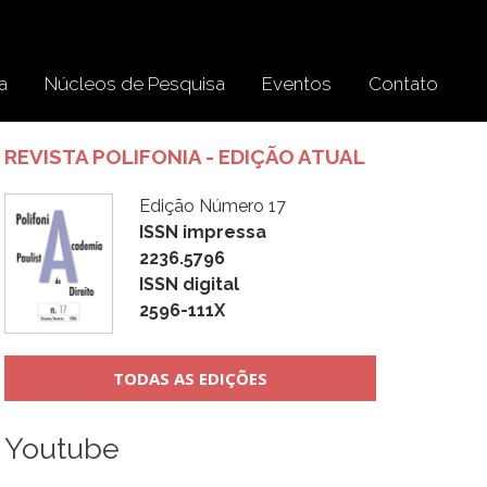
a
Núcleos de Pesquisa
Eventos
Contato
REVISTA POLIFONIA - EDIÇÃO ATUAL
Edição Número 17
ISSN impressa
2236.5796
ISSN digital
2596-111X
TODAS AS EDIÇÕES
Youtube