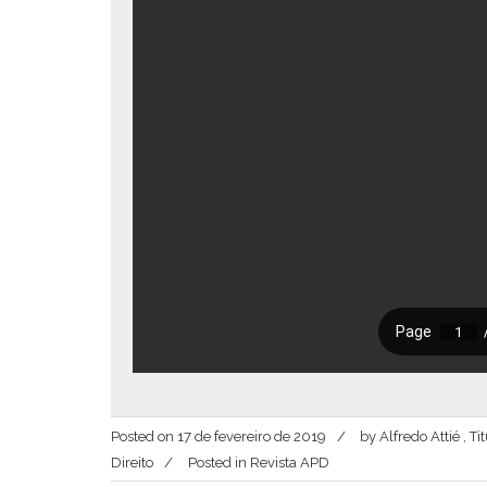
Posted on
17 de fevereiro de 2019
by
Alfredo Attié , 
Direito
Posted in
Revista APD