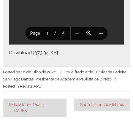
Down­load [373.34 KB]
Posted on
16 de julho de 2020
by
Alfredo Attié , Titular da Cadeira
San Tiago Dantas, Presidente da Academia Paulista de Direito
Posted in
Revista APD
Navegação
Indicadores Qualis
Submission Guidelines
— CAPES
de
Post