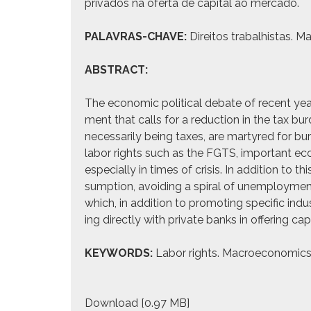
pri­va­dos na ofer­ta de cap­i­tal ao mer­ca­do.
PALAVRAS-CHAVE:
Dire­itos tra­bal­his­tas.
ABSTRACT:
The eco­nom­ic polit­i­cal debate of recent ye
ment that calls for a reduc­tion in the tax bur­d
nec­es­sar­i­ly being tax­es, are mar­tyred for bu
labor rights such as the FGTS, impor­tant eco­
espe­cial­ly in times of cri­sis. In addi­tion to
sump­tion, avoid­ing a spi­ral of unem­ploy­ment
which, in addi­tion to pro­mot­ing spe­cif­ic in
ing direct­ly with pri­vate banks in offer­ing cap­
KEYWORDS:
Labor rights. Macro­eco­nom­ics. 
Down­load [0.97 MB]