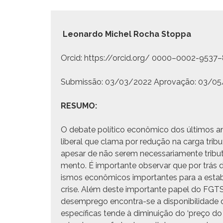
Leonar­do Michel Rocha Stoppa
Orcid: https://orcid.org/ 0000–0002-9537–
Sub­mis­são: 03/03/2022 Aprovação: 03/0
RESUMO:
O debate políti­co econômi­co dos últi­mos
lib­er­al que cla­ma por redução na car­ga trib­utár
ape­sar de não serem nec­es­sari­a­mente trib­u­
men­to. É impor­tante obser­var que por trás 
is­mos econômi­cos impor­tantes para a esta­b
crise. Além deste impor­tante papel do FGTS
desem­prego encon­tra-se a disponi­bil­i­dade 
especí­fi­cas tende à diminuição do ‘preço do 