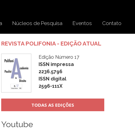
a
Núcleos de Pesquisa
Eventos
Contato
REVISTA POLIFONIA - EDIÇÃO ATUAL
Edição Número 17
ISSN impressa
2236.5796
ISSN digital
2596-111X
TODAS AS EDIÇÕES
Youtube