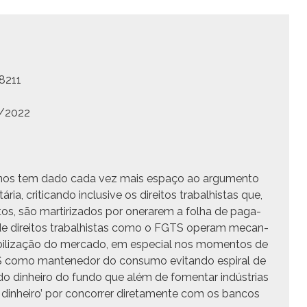
8211
5/2022
 anos tem dado cada vez mais espaço ao argu­men­to
ia, crit­i­can­do inclu­sive os dire­itos tra­bal­his­tas que,
tos, são mar­t­i­riza­dos por oner­arem a fol­ha de paga­
de dire­itos tra­bal­his­tas como o FGTS oper­am mecan­
i­liza­ção do mer­ca­do, em espe­cial nos momen­tos de
 como man­tene­dor do con­sumo evi­tan­do espi­ral de
do din­heiro do fun­do que além de fomen­tar indús­trias
din­heiro’ por con­cor­rer dire­ta­mente com os ban­cos