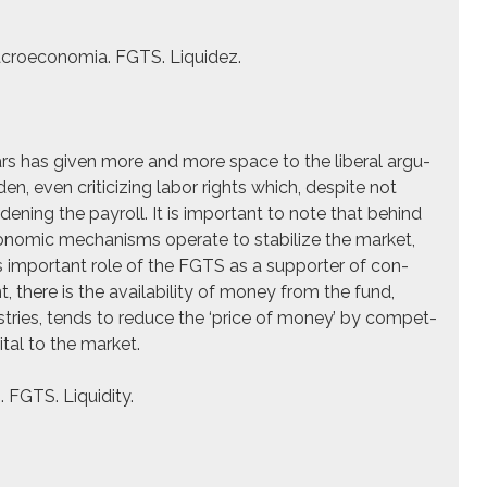
 Macro­econo­mia. FGTS. Liq­uidez.
ars has giv­en more and more space to the lib­er­al argu­
en, even crit­i­ciz­ing labor rights which,
despite not
r­den­ing the pay­roll. It is impor­tant to note that behind
nom­ic mech­a­nisms oper­ate to sta­bi­lize the mar­ket,
 this impor­tant role of the FGTS as a sup­port­er of con­
, there is the avail­abil­i­ty of mon­ey from the fund,
dus­tries, tends to reduce the ‘price of mon­ey’ by com­pet­
i­tal to the mar­ket.
FGTS. Liq­uid­i­ty.