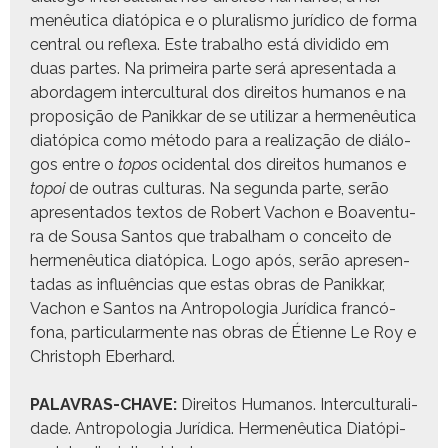
menêu­ti­ca diatópi­ca e o plu­ral­is­mo jurídi­co de for­ma
cen­tral ou reflexa. Este tra­bal­ho está divi­di­do em
duas partes. Na primeira parte será apre­sen­ta­da a
abor­dagem inter­cul­tur­al dos dire­itos humanos e na
proposição de Panikkar de se uti­lizar a her­menêu­ti­ca
diatópi­ca como méto­do para a real­iza­ção de diál­o­
gos entre o
topos
oci­den­tal dos dire­itos humanos e
topoi
de out­ras cul­turas. Na segun­da parte, serão
apre­sen­ta­dos tex­tos de Robert Vachon e Boaven­tu­
ra de Sousa San­tos que tra­bal­ham o con­ceito de
her­menêu­ti­ca diatópi­ca. Logo após, serão apre­sen­
tadas as influên­cias que estas obras de Panikkar,
Vachon e San­tos na Antropolo­gia Jurídi­ca francó­
fona, par­tic­u­lar­mente nas obras de Éti­enne Le Roy e
Christoph Eber­hard.
PALAVRAS-CHAVE:
Dire­itos Humanos. Inter­cul­tur­al­i­
dade. Antropolo­gia Jurídi­ca. Her­menêu­ti­ca Diatópi­