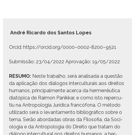
André Ricar­do dos San­tos Lopes
Orcid: https://orcid.org/0000–0002-8200–9521
Sub­mis­são: 23/04/2022 Aprovação: 19/05/2022
RESUMO:
Neste tra­bal­ho, será anal­isa­da a questão
da apli­cação dos diál­o­gos inter­cul­tur­ais aos dire­itos
humanos, prin­ci­pal­mente acer­ca da her­menêu­ti­ca
diatópi­ca de Rai­mon Panikkar, e como isto reper­cu­
tiu na Antropolo­gia Jurídi­ca francó­fona. O méto­do
uti­liza­do será o lev­an­ta­men­to bib­li­ográ­fi­co sobre o
tema. Serão abor­dadas obras da Filosofia, da Soci­
olo­gia e da Antropolo­gia do Dire­ito que tratam do
diál­o­go inter­cul­tur­al nos dire­itos humanos, a her­