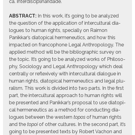
ca. Inter­dis­ci­pli­nar­i­dade.
ABSTRACT:
In this work, it’s going to be ana­lyzed
the ques­tion of the appli­ca­tion of inter­cul­tur­al dia­
logues to human rights, spe­cial­ly on Rai­mon
Panikkar’s diatopi­cal hermeneu­tics, and how this
impact­ed on fran­coph­o­ne Legal Anthro­pol­o­gy. The
applied method will be the bib­li­o­graph­ic sur­vey on
the top­ic. It’s going to be ana­lyzed works of Phi­los­o­
phy, Soci­ol­o­gy and Legal Anthro­pol­o­gy which deal
cen­tral­ly or reflex­ive­ly with inter­cul­tur­al dia­logue in
human rights, diatopi­cal hermeneu­tics and legal plu­
ral­ism. This work is divid­ed into two parts. In the first
part, the inter­cul­tur­al approach to human rights will
be pre­sent­ed and Panikkar’s pro­pos­al to use diatopi­
cal hermeneu­tics as a method for con­duct­ing dia­
logues between the west­ern
topos
of human rights
and the
topoi
of oth­er cul­tures. In the sec­ond part, it’s
going to be pre­sent­ed texts by Robert Vachon and