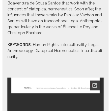
Boaven­tu­ra de Sousa San­tos that work with the
con­cept of diatopi­cal hermeneu­tics. Soon after, the
influ­ences that these works by Panikkar, Vachon and
San­tos will have on fran­coph­o­ne Legal Anthro­pol­o­
gy, par­tic­u­lar­ly in the works of Éti­enne Le Roy and
Christoph Eber­hard.
KEYWORDS:
Human Rights. Inter­cul­tur­al­i­ty. Legal
Anthro­pol­o­gy. Diatopi­cal Hermeneu­tics. Inter­dis­ci­pli­
nar­i­ty.