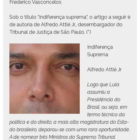
Fred­eri­co Vasconcelos
Sob o títu­lo “Indifer­ença supre­ma”, o arti­go a seguir é
de auto­ria de Alfre­do Attié Jr., desem­bar­gador do
Tri­bunal de Justiça de São Paulo. (*)
Indifer­ença
Suprema
Alfre­do Attié Jr
Logo que Lula
assum­iu a
Presidên­cia do
Brasil, ou seja, em
ter­mo téc­ni­co da
políti­ca e do dire­ito, a mais alta mag­i­s­tratu­ra do Esta­
do brasileiro, deparou-se com uma rara opor­tu­nidade.
A de nomear três Min­istros do Supre­mo Tri­bunal