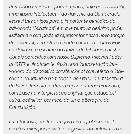
Pen­san­do na ideia – para a época, hoje pos­so admi­tir,
uma ilusão int­elec­tu­al – do Adven­to da Democ­ra­cia,
escrevi três arti­gos para o impor­tante per­iódi­co da
advo­ca­cia “Migal­has”, em que ten­ta­va definir o poder
judi­cial e o que pode­ria rep­re­sen­tar nesse novo tem­po
de esper­ança; mostrar o modo como, em out­ros País­
es, dava-se a escol­ha dos juízes de tri­bunais con­sti­tu­
cionais pare­ci­dos com nos­so Supre­mo Tri­bunal Fed­er­
al (STF); e, final­mente, fazia uma inter­pre­tação ino­
vado­ra do dis­pos­i­ti­vo con­sti­tu­cional que refe­ria a indi­
cação, sabati­na e nomeação, no Brasil, de ministro/a
do STF, e for­mula­va duas pro­postas: uma pro­visória,
com base na inter­pre­tação orig­i­nal que esta­b­ele­ci,
out­ra, defin­i­ti­va, por meio de uma alter­ação da
Constituição.
Eu retoma­va, em três arti­gos para o públi­co ger­al –
escritos, aliás por con­vite e sug­estão do notáv­el edi­tor