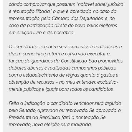
can­do com­pro­var que pos­suem “notáv­el saber jurídi­co
e rep­utação iliba­da”, o que é apre­ci­a­do, no caso da
rep­re­sen­tação, pela Câmara dos Dep­uta­dos, e, no
caso da par­tic­i­pação dire­ta do povo, pelos eleitores,
em eleição livre e democrática.
Os can­didatos expõem seus cur­rícu­los e real­iza­ções e
dizem como inter­pre­tam e como vão exe­cu­tar a
função de guardiães da Con­sti­tu­ição. São pro­movi­dos
debates aber­tos e real­izadas cam­pan­has públi­cas,
com o esta­b­elec­i­men­to de regras quan­to a gas­tos e
obtenção de recur­sos – no meu enten­der, exclu­si­va­
mente públi­cos e iguais para todos os candidatos.
Fei­ta a indi­cação, o can­dida­to vence­dor será argui­do
pelo Sena­do, aprova­do ou reprova­do. Se aprova­do, o
Pres­i­dente da Repúbli­ca fará a nomeação. Se
reprova­do, nova eleição será realizada.