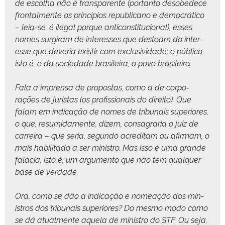
de escol­ha não é trans­par­ente (por­tan­to des­obe­dece
frontal­mente os princí­pios repub­li­cano e democráti­co
– leia-se, é ile­gal porque anti­con­sti­tu­cional), ess­es
nomes sur­gi­ram de inter­ess­es que destoam do inter­
esse que dev­e­ria exi­s­tir com exclu­sivi­dade: o públi­co,
isto é, o da sociedade brasileira, o povo brasileiro.
Fala a impren­sa de pro­postas, como a de cor­po­
rações de juris­tas (os profis­sion­ais do dire­ito). Que
falam em indi­cação de nomes de tri­bunais supe­ri­ores,
o que, resum­i­da­mente, dizem, con­sagraria o juiz de
car­reira – que seria, segun­do acred­i­tam ou afir­mam, o
mais habil­i­ta­do a ser min­istro. Mas isso é uma grande
falá­cia, isto é, um argu­men­to que não tem qual­quer
base de verdade.
Ora, como se dão a indi­cação e nomeação dos min­
istros dos tri­bunais supe­ri­ores? Do mes­mo modo como
se dá atual­mente aque­la de min­istro do STF. Ou seja,