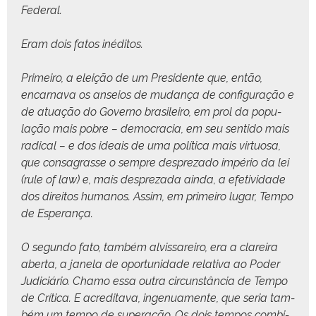
Federal.
Eram dois fatos inéditos.
Primeiro, a eleição de um Pres­i­dente que, então,
encar­na­va os anseios de mudança de con­fig­u­ração e
de atu­ação do Gov­er­no brasileiro, em prol da pop­u­
lação mais pobre – democ­ra­cia, em seu sen­ti­do mais
rad­i­cal – e dos ideais de uma políti­ca mais vir­tu­osa,
que con­sagrasse o sem­pre despreza­do império da lei
(rule of law) e, mais despreza­da ain­da, a efe­tivi­dade
dos dire­itos humanos. Assim, em primeiro lugar, Tem­po
de Esperança.
O segun­do fato, tam­bém alvis­sareiro, era a clareira
aber­ta, a janela de opor­tu­nidade rel­a­ti­va ao Poder
Judi­ciário. Chamo essa out­ra cir­cun­stân­cia de Tem­po
de Críti­ca. E acred­i­ta­va, ingen­u­a­mente, que seria tam­
bém um tem­po de super­ação. Os dois tem­pos com­bi­