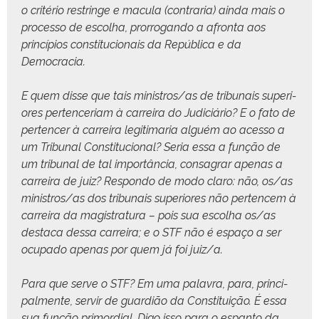
o critério restringe e mac­u­la (con­traria) ain­da mais o
proces­so de escol­ha, pror­ro­gan­do a afronta aos
princí­pios con­sti­tu­cionais da Repúbli­ca e da
Democracia.
E quem disse que tais ministros/as de tri­bunais supe­ri­
ores per­tence­ri­am à car­reira do Judi­ciário? E o fato de
per­tencer à car­reira legit­i­maria alguém ao aces­so a
um Tri­bunal Con­sti­tu­cional? Seria essa a função de
um tri­bunal de tal importân­cia, con­sagrar ape­nas a
car­reira de juiz? Respon­do de modo claro: não, os/as
ministros/as dos tri­bunais supe­ri­ores não per­tencem à
car­reira da mag­i­s­tratu­ra – pois sua escol­ha os/as
desta­ca dessa car­reira; e o STF não é espaço a ser
ocu­pa­do ape­nas por quem já foi juiz/a.
Para que serve o STF? Em uma palavra, para, prin­ci­
pal­mente, servir de guardião da Con­sti­tu­ição. É essa
sua função pri­mor­dial. Digo isso para o espan­to da