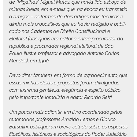
de “Migal­has” Miguel Matos, que havia lido esboço de
min­has ideias, em e‑mails que, na época eu trans­mi­tia
a ami­gos – os ter­mos de dois arti­gos mais téc­ni­cos e
ain­da mais propos­i­tivos que eu havia redigi­do e pub­li­
ca­do nos Cader­nos de Dire­ito Con­sti­tu­cional e
Eleitoral (dos quais era edi­tor o então procu­rador da
repúbli­ca e procu­rador region­al eleitoral de São
Paulo, ilus­tre pro­fes­sor e advo­ga­do Anto­nio Car­los
Mendes), em 1990.
Devo diz­er tam­bém, em for­ma de agradec­i­men­to, que
essas min­has ideias e pro­postas foram divul­gadas
com extrema gen­tileza, elegân­cia e espíri­to públi­co
pelo impor­tante jor­nal­ista e edi­tor Ricar­do Setti.
Um pouco mais adi­ante, em livro coor­de­na­do pelos
reno­ma­dos pro­fes­sores Arnal­do Lemos e Glau­co
Barsali­ni, publiquei um breve estu­do sobre os aspec­tos
filosó­fi­cos, históri­cos e soci­ológi­cos do Poder Judi­ciário