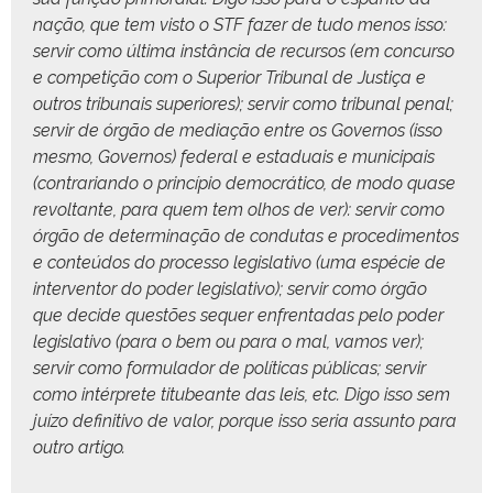
nação, que tem vis­to o STF faz­er de tudo menos isso:
servir como últi­ma instân­cia de recur­sos (em con­cur­so
e com­petição com o Supe­ri­or Tri­bunal de Justiça e
out­ros tri­bunais supe­ri­ores); servir como tri­bunal penal;
servir de órgão de medi­ação entre os Gov­er­nos (isso
mes­mo, Gov­er­nos) fed­er­al e estad­u­ais e munic­i­pais
(con­trar­ian­do o princí­pio democráti­co, de modo quase
revoltante, para quem tem olhos de ver): servir como
órgão de deter­mi­nação de con­du­tas e pro­ced­i­men­tos
e con­teú­dos do proces­so leg­isla­ti­vo (uma espé­cie de
inter­ven­tor do poder leg­isla­ti­vo); servir como órgão
que decide questões sequer enfrentadas pelo poder
leg­isla­ti­vo (para o bem ou para o mal, vamos ver);
servir como for­mu­lador de políti­cas públi­cas; servir
como intér­prete titubeante das leis, etc. Digo isso sem
juí­zo defin­i­ti­vo de val­or, porque isso seria assun­to para
out­ro artigo.