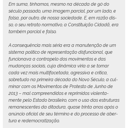
Em suma, tín­hamos, mes­mo na déca­da de 90 do
sécu­lo pas­sa­do, uma imagem par­cial, por um lado, e
fal­sa, por out­ro, de nos­sa sociedade. E, em razão dis­
so, o seu retra­to nor­ma­ti­vo, a Con­sti­tu­ição Cidadã, era
tam­bém par­cial e falso.
A con­se­quên­cia mais séria era a manutenção de um
sis­tema políti­co de rep­re­sen­tação dis­fun­cional, que
fun­ciona­va a con­trape­lo dos movi­men­tos e das
mudanças soci­ais, cuja dinâmi­ca viria a se tornar
cada vez mais mul­ti­fac­eta­da, agres­si­va e críti­ca,
sobre­tu­do na primeira déca­da do Novo Sécu­lo, a cul­
mi­nar com os Movi­men­tos de Protesto de Jun­ho de
2013 – mal com­preen­di­dos e reprim­i­dos vio­len­ta­
mente pelo Esta­do brasileiro, com o uso das estru­turas
remanes­centes da ditadu­ra, quase trin­ta anos após o
anún­cio ofi­cial de seu tér­mi­no e do proces­so de aber­
tu­ra e redemocratização.