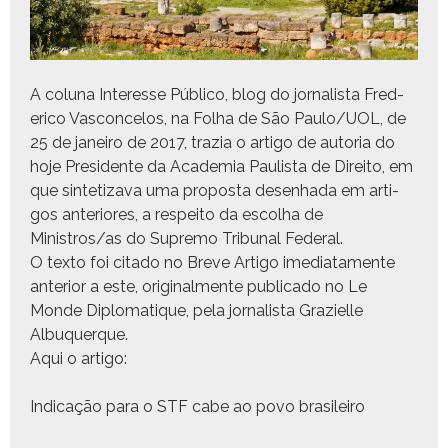
A col­u­na Inter­esse Públi­co, blog do jor­nal­ista Fred­
eri­co Vas­con­ce­los, na Fol­ha de São Paulo/UOL, de
25 de janeiro de 2017, trazia o
arti­go
de auto­ria do
hoje Pres­i­dente da Acad­e­mia Paulista de Dire­ito, em
que sin­te­ti­za­va uma pro­pos­ta desen­ha­da em arti­
gos ante­ri­ores, a respeito da escol­ha de
Ministros/as do Supre­mo Tri­bunal Federal.
O tex­to foi cita­do no
Breve Arti­go
ime­di­ata­mente
ante­ri­or a este, orig­i­nal­mente pub­li­ca­do no
Le
Monde Diplo­ma­tique
, pela jor­nal­ista Gra­zielle
Albuquerque.
Aqui o artigo:
Indi­cação para o STF cabe ao povo brasileiro