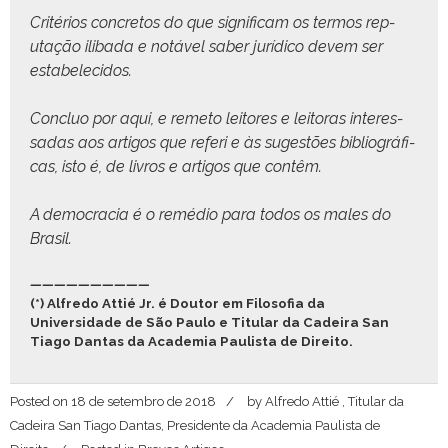
Critérios con­cre­tos do que sig­nifi­cam os ter­mos rep­
utação iliba­da e notáv­el saber jurídi­co devem ser
estabelecidos.
Con­cluo por aqui, e reme­to leitores e leitoras inter­es­
sadas aos arti­gos que referi e às sug­estões bib­li­ográ­fi­
cas, isto é, de livros e arti­gos que contêm.
A democ­ra­cia é o remé­dio para todos os males do
Brasil.
——————————
(*) Alfredo Attié Jr. é Doutor em Filosofia da
Universidade de São Paulo e Titular da Cadeira San
Tiago Dantas da Academia Paulista de Direito.
Posted on
18 de setembro de 2018
by
Alfredo Attié , Titular da
Cadeira San Tiago Dantas, Presidente da Academia Paulista de