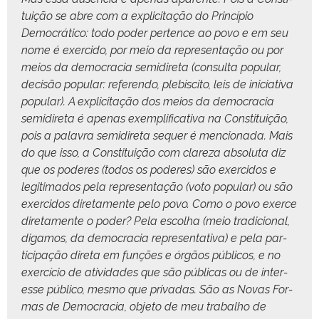
tu­ição se abre com a explic­i­tação do Princí­pio
Democráti­co: todo poder per­tence ao povo e em seu
nome é exer­ci­do, por meio da rep­re­sen­tação ou por
meios da democ­ra­cia semi­di­re­ta (con­sul­ta pop­u­lar,
decisão pop­u­lar: ref­er­en­do, plebisc­i­to, leis de ini­cia­ti­va
pop­u­lar). A explic­i­tação dos meios da democ­ra­cia
semi­di­re­ta é ape­nas exem­pli­fica­ti­va na Con­sti­tu­ição,
pois a palavra semi­di­re­ta sequer é men­ciona­da. Mais
do que isso, a Con­sti­tu­ição com clareza abso­lu­ta diz
que os poderes (todos os poderes) são exer­ci­dos e
legit­i­ma­dos pela rep­re­sen­tação (voto pop­u­lar) ou são
exer­ci­dos dire­ta­mente pelo povo. Como o povo exerce
dire­ta­mente o poder? Pela escol­ha (meio tradi­cional,
dig­amos, da democ­ra­cia rep­re­sen­ta­ti­va) e pela par­
tic­i­pação dire­ta em funções e órgãos públi­cos, e no
exer­cí­cio de ativi­dades que são públi­cas ou de inter­
esse públi­co, mes­mo que pri­vadas. São as Novas For­
mas de Democ­ra­cia, obje­to de meu tra­bal­ho de