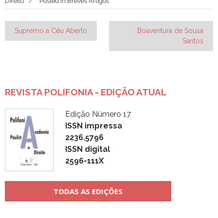
Direito
Posted in
Breves Artigos
Navegação
Supremo a Céu Aberto
Boaventura de Sousa
Santos
de
Post
REVISTA POLIFONIA - EDIÇÃO ATUAL
Edição Número 17
ISSN impressa
2236.5796
ISSN digital
2596-111X
TODAS AS EDIÇÕES