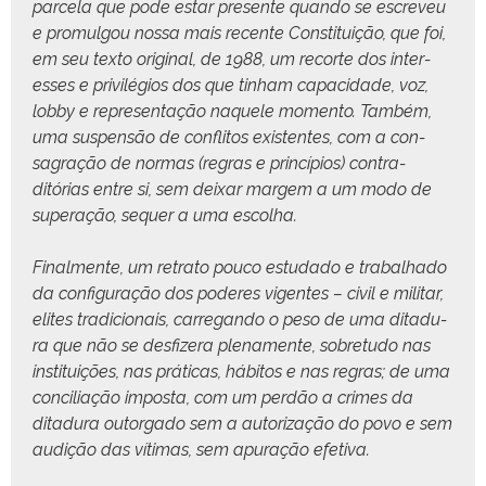
parcela que pode estar pre­sente quan­do se escreveu
e pro­mul­gou nos­sa mais recente Con­sti­tu­ição, que foi,
em seu tex­to orig­i­nal, de 1988, um recorte dos inter­
ess­es e priv­ilé­gios dos que tin­ham capaci­dade, voz,
lob­by e rep­re­sen­tação naque­le momen­to. Tam­bém,
uma sus­pen­são de con­fli­tos exis­tentes, com a con­
sagração de nor­mas (regras e princí­pios) con­tra­
ditórias entre si, sem deixar margem a um modo de
super­ação, sequer a uma escolha.
Final­mente, um retra­to pouco estu­da­do e tra­bal­ha­do
da con­fig­u­ração dos poderes vigentes – civ­il e mil­i­tar,
elites tradi­cionais, car­regan­do o peso de uma ditadu­
ra que não se des­fiz­era ple­na­mente, sobre­tu­do nas
insti­tu­ições, nas práti­cas, hábitos e nas regras; de uma
con­cil­i­ação impos­ta, com um perdão a crimes da
ditadu­ra out­or­ga­do sem a autor­iza­ção do povo e sem
audição das víti­mas, sem apu­ração efetiva.