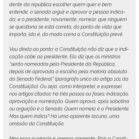
dente da repúbli­ca escol­her quem quer e bem
entende, o sena­do arguir e aprovar a pes­soa indi­ca­
da, e o pres­i­dente, nova­mente, nomear, que ninguém
se ques­tiona se está cor­re­ta, do pon­to de vista que
impor­ta, isto é, do modo como a Con­sti­tu­ição prevê.
Vou dire­to ao pon­to: a Con­sti­tu­ição não diz que a indi­
cação cabe ao pres­i­dente. Ela diz que os min­istros
“serão nomea­d­os pelo Pres­i­dente da Repúbli­ca,
depois de aprova­da a escol­ha pela maio­r­ia abso­lu­ta
do Sena­do Fed­er­al” (pará­grafo úni­co do arti­go 101 da
Con­sti­tu­ição). Ou seja, como inter­pretei, e expres­sei
nos arti­gos cita­dos: há três pas­sos ou fas­es: indi­cação,
aprovação e nomeação. Quem apro­va, após sabati­na
ou arguição é o Sena­do. Quem nomeia é o Pres­i­dente.
Mas quem indi­ca? Há uma aparente lacu­na, uma
omis­são da Constituição.
Mas essa ausên­cia é ape­nas aparente. Pois a Con­sti­