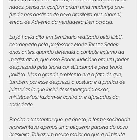
na­dos, pen­sa­va, con­for­mari­am uma mudança pro­
fun­da nos des­ti­nos do povo brasileiro, que chamei,
então, de Adven­to da ver­dadeira Democracia.
Eu já havia dito, em Sem­i­nário real­iza­do pelo IDEC,
coor­de­na­do pela pro­fes­so­ra Maria Tereza Sadek,
anos antes, quan­do defendia o con­t­role exter­no da
mag­i­s­tratu­ra, que esse Poder Judi­ciário era um poder
despreza­do pela teo­ria con­sti­tu­cional e pela teo­ria
políti­ca. Mas o grande prob­le­ma era o fato de que,
tam­bém por esse despre­zo, a pos­tu­ra e a práti­ca de
juízes/as (o que inclui desembargadores/as,
ministros/as) fazi­am-se con­tra a, e afas­tadas da
sociedade.
Pre­ciso acres­cen­tar que, na época, o ter­mo sociedade
rep­re­sen­ta­va ape­nas uma peque­na parcela do povo
brasileiro. Talvez um pouco maior do que a dimin­u­ta