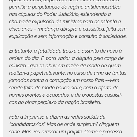
per­mi­tiu a per­pet­u­ação do regime anti­democráti­co
nas cúpu­las do Poder Judi­ciário, esten­den­do a
chama­da expul­sória de min­istros para os seten­ta e
cin­co anos – mudança abrup­ta e casuís­ti­ca, fei­ta sem
expli­cação e sem infor­mação e con­sul­ta à sociedade.
Entre­tan­to, a fatal­i­dade trouxe o assun­to de novo à
ordem do dia. E, para vari­ar, a dis­pu­ta pelo car­go de
min­istro –que se abriu em razão da morte de quem
real­iza­va papel rel­e­vante, no cur­so de uma de tan­tas
jor­nadas con­tra a cor­rupção em nos­so País –-vem
sendo fei­ta de modo pouco claro, com a ofer­ta de
nomes pron­tos e acaba­dos, e de pro­postas casuís­ti­
cas ao olhar per­plexo da nação brasileira.
Fala a impren­sa e dizem as redes soci­ais de
“candidatos/as”. Mas de onde sur­gi­ram? Ninguém
sabe. Mas vou arriscar um pal­pite. Como o proces­so