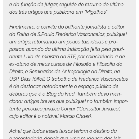
e da função de jul­gar, segui­do do resumo do últi­mo
dos três arti­gos que pub­licara em “Migal­has”.
Final­mente, a con­vite do bril­hante jor­nal­ista e edi­tor
da Fol­ha de S.Paulo Fred­eri­co Vas­con­ce­los, publiquei
um arti­go, retoman­do um pouco tais ideias e pro­
postas, quan­do da últi­ma indi­cação fei­ta pelo pres­i­
dente Lula de min­istro do STF, por coin­cidên­cia a de
ex-aluno de meus cur­sos de Filosofia e Filosofia do
Dire­ito, e Sem­i­nários de Antropolo­gia do Dire­ito, na
USP, Dias Tóf­foli. O tra­bal­ho de Fred­eri­co Vas­con­ce­los
é de destacar, notada­mente o espaço públi­co de
debates que é o Blog do Fred. Tam­bém devo men­
cionar arti­gos breves que publiquei no tam­bém impor­
tante per­iódi­co jurídi­co Con­jur (“Con­sul­tor Jurídi­co”,
cujo edi­tor é o notáv­el Mar­cio Chaer).
Achei que todos ess­es tex­tos teri­am o des­ti­no da
aposen­ta­do­ria, depois que uma mudança das leis