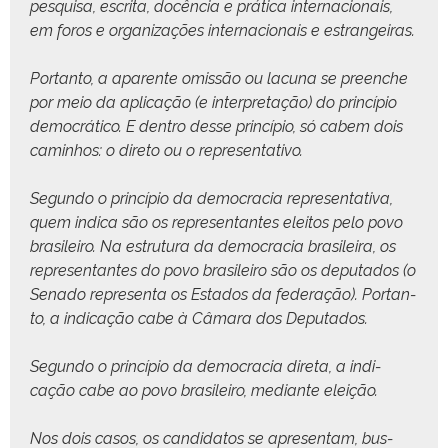
pesquisa, escri­ta, docên­cia e práti­ca inter­na­cionais,
em foros e orga­ni­za­ções inter­na­cionais e estrangeiras.
Por­tan­to, a aparente omis­são ou lacu­na se preenche
por meio da apli­cação (e inter­pre­tação) do princí­pio
democráti­co. E den­tro desse princí­pio, só cabem dois
cam­in­hos: o dire­to ou o representativo.
Segun­do o princí­pio da democ­ra­cia rep­re­sen­ta­ti­va,
quem indi­ca são os rep­re­sen­tantes eleitos pelo povo
brasileiro. Na estru­tu­ra da democ­ra­cia brasileira, os
rep­re­sen­tantes do povo brasileiro são os dep­uta­dos (o
Sena­do rep­re­sen­ta os Esta­dos da fed­er­ação). Por­tan­
to, a indi­cação cabe à Câmara dos Deputados.
Segun­do o princí­pio da democ­ra­cia dire­ta, a indi­
cação cabe ao povo brasileiro, medi­ante eleição.
Nos dois casos, os can­didatos se apre­sen­tam, bus­