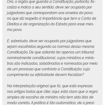
Ora, o órgão que guar­da a Con­sti­tu­ição, por­tan­to, fis­
cal­iza e indi­ca o seu sen­ti­do, deve ser ocu­pa­do por
jul­gadores que cor­re­spon­dam aos anseios do povo,
no que diz respeito à importân­cia que tem a Car­ta de
Dire­itos e de orga­ni­za­ção do Esta­do para esse mes­
mo povo.
E, sobre­tu­do, deve ser ocu­pa­do por jul­gadores que
sejam escol­hi­dos segun­do as nor­mas dessa mes­ma
Con­sti­tu­ição. De que adi­anta ter ape­nas um tri­bunal
nom­i­nal­mente con­sti­tu­cional, cujos min­istros e min­is­
tras são indi­ca­dos, sabati­na­dos e nomea­d­os por meio
de um proces­so que con­traria a Con­sti­tu­ição, cujo
cumpri­men­to ou efe­tivi­dade devem fiscalizar?
Na inter­pre­tação orig­i­nal que fiz, que está expres­sa
nos arti­gos todos que citei, aqui, está claro que a regra
sim­ples de escol­ha de min­istro não tem sido lida de
modo cor­re­to. A práti­ca é tão automáti­ca, de o pres­i­