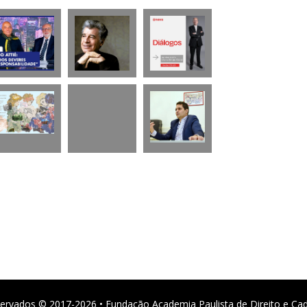
ervados © 2017-2026 • Fundação Academia Paulista de Direito e Ca