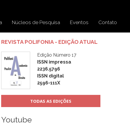
a
Núcleos de Pesquisa
Eventos
Contato
REVISTA POLIFONIA - EDIÇÃO ATUAL
Edição Número 17
ISSN impressa
2236.5796
ISSN digital
2596-111X
TODAS AS EDIÇÕES
Youtube