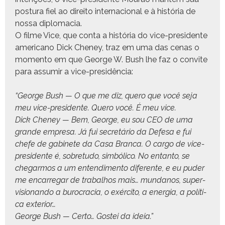
pos­tu­ra fiel ao dire­ito inter­na­cional e à história de
nos­sa diplomacia.
O filme Vice, que con­ta a história do vice-pres­i­dente
amer­i­cano Dick Cheney, traz em uma das cenas o
momen­to em que George W. Bush lhe faz o con­vite
para assumir a vice-presidência:
“George Bush — O que me diz, quero que você seja
meu vice-pres­i­dente. Quero você. É meu vice.
Dick Cheney — Bem, George, eu sou CEO de uma
grande empre­sa. Já fui secretário da Defe­sa e fui
chefe de gabi­nete da Casa Bran­ca. O car­go de vice-
pres­i­dente é, sobre­tu­do, sim­bóli­co. No entan­to, se
chegar­mos a um entendi­men­to difer­ente, e eu pud­er
me encar­regar de tra­bal­hos mais… mun­danos, super­
vi­sio­n­an­do a buro­c­ra­cia, o exérci­to, a ener­gia, a políti­
ca exterior…
George Bush — Cer­to… Gostei da ideia.”