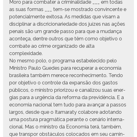
Moro para com­bat­er a crim­i­nal­i­dade ___ em todas
as suas for­mas ___ tem-se mostra­do con­vin­cente e
poten­cial­mente exi­tosa. As medi­das que visam a
dis­ci­pli­nar a dis­cricionar­iedade dos juízes nas ações
penais são um grande pas­so para que a mudança
acon­teça, den­tre out­ros que têm como obje­ti­vo o
com­bate ao crime orga­ni­za­do de alta
complexidade.
No mes­mo polo, o pro­gra­ma esta­b­ele­ci­do pelo
Min­istro Paulo Guedes para recu­per­ar a econo­mia
brasileira tam­bém merece recon­hec­i­men­to. Ten­do
por obje­ti­vo o con­t­role da expan­são dos gas­tos
públi­cos, o min­istro pri­or­i­zou e canal­i­zou suas ener­
gias para a urgên­cia da refor­ma da pre­v­idên­cia. E a
econo­mia nacional tem tudo para avançar a pas­sos
lar­gos, des­de que o Ita­ma­raty cola­bore adotan­do
uma pos­tu­ra prag­máti­ca per­ante o cenário inter­na­
cional. Mas o min­istro da Econo­mia terá, tam­bém,
que trans­por obstácu­los colo­ca­dos em seu cam­in­