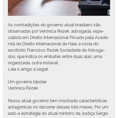
As con­tradições do gov­er­no atu­al brasileiro são
obser­vadas por Verôni­ca Rezek, advo­ga­da, espe­
cial­ista em Dire­ito Inter­na­cional Pri­va­do pela Acad­e­
mia de Dire­ito Inter­na­cional de Haia, e sócia do
escritório Fran­cis­co Rezek Sociedade de Advo­ga­
dos, que indi­ca os embat­es entre duas alas, uma
orga­ni­za­da, out­ra instável.
Leia o arti­go a seguir.
Um gov­er­no bipolar
Verôni­ca Rezek
Nos­so atu­al gov­er­no tem mostra­do car­ac­terís­ti­cas
antagôni­cas no decor­rer dess­es três meses. Por um
lado a estraté­gia do atu­al min­istro da Justiça Sér­gio