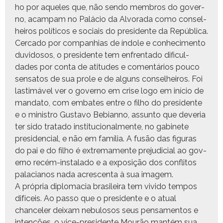
ho por aque­les que, não sendo mem­bros do gov­er­
no, acam­pam no Palá­cio da Alvo­ra­da como con­sel­
heiros políti­cos e soci­ais do pres­i­dente da República.
Cer­ca­do por com­pan­hias de índole e con­hec­i­men­to
duvi­dosos, o pres­i­dente tem enfrenta­do difi­cul­
dades por con­ta de ati­tudes e comen­tários pouco
sen­satos de sua pro­le e de alguns con­sel­heiros. Foi
las­timáv­el ver o gov­er­no em crise logo em iní­cio de
manda­to, com embat­es entre o fil­ho do pres­i­dente
e o min­istro Gus­ta­vo Bebian­no, assun­to que dev­e­ria
ter sido trata­do insti­tu­cional­mente, no gabi­nete
pres­i­den­cial, e não em família. A fusão das fig­uras
do pai e do fil­ho é extrema­mente prej­u­di­cial ao gov­
er­no recém-insta­l­a­do e a exposição dos con­fli­tos
pala­cianos nada acres­cen­ta à sua imagem.
A própria diplo­ma­cia brasileira tem vivi­do tem­pos
difí­ceis. Ao pas­so que o pres­i­dente e o atu­al
chancel­er deix­am neb­u­losos seus pen­sa­men­tos e
intenções, o vice-pres­i­dente Mourão man­tém sua