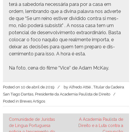
terá a sabedo­ria necessária para por a casa em
ordem, lem­bran­do que a div­ina palavra nos adverte
de que “Se um reino estiv­er divi­di­do con­tra si mes­
mo, não poderá sub­si­s­tir.” . A nos­sa casa tem um
poten­cial de desen­volvi­men­to extra­ordinário. Bas­ta
colo­car o foco naqui­lo que real­mente impor­ta, e
deixar as decisões para quem tem preparo e dis­
cern­i­men­to para isso. A hora é esta.
Na foto, cena do filme “Vice” de Adam McKay.
Posted on
10 de abril de 2019
by
Alfredo Attié , Titular da Cadeira
San Tiago Dantas, Presidente da Academia Paulista de Direito
Posted in
Breves Artigos
Navegação
Comunidade de Juristas
A Academia Paulista de
de Língua Portuguesa
Direito e a Luta contra a
de
noticia o lançamento do
Corrupção