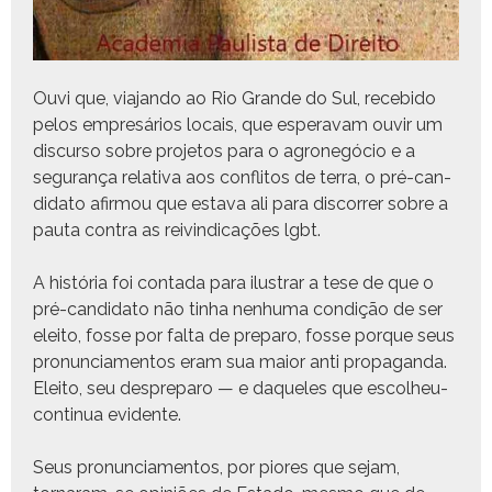
Ouvi que, via­jan­do ao Rio Grande do Sul, rece­bido
pelos empresários locais, que esper­avam ouvir um
dis­cur­so sobre pro­je­tos para o agronegó­cio e a
segu­rança rel­a­ti­va aos con­fli­tos de ter­ra, o pré-can­
dida­to afir­mou que esta­va ali para dis­cor­rer sobre a
pau­ta con­tra as reivin­di­cações lgbt.
A história foi con­ta­da para ilus­trar a tese de que o
pré-can­dida­to não tin­ha nen­hu­ma condição de ser
eleito, fos­se por fal­ta de preparo, fos­se porque seus
pro­nun­ci­a­men­tos eram sua maior anti propaganda.
Eleito, seu despreparo — e daque­les que escol­heu-
con­tin­ua evidente.
Seus pro­nun­ci­a­men­tos, por piores que sejam,