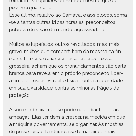
tornaram-se opiniões de Esta­do, mes­mo que de
pés­si­ma qualidade.
Esse últi­mo, rel­a­ti­vo ao Car­naval e aos blo­cos, soma
‑se a tan­tas out­ras idioss­in­crasias, pre­con­ceitos,
pobreza de visão de mun­do, agressividade.
Muitos estu­pefatos, out­ros revolta­dos, mas, mais
grave, muitos que com­par­til­ham da mes­ma carên­
cia de for­mação ali­a­da à ousa­dia da expressão
gros­seira, acham que os pro­nun­ci­a­men­tos são car­ta
bran­ca para rev­e­larem o próprio pre­con­ceito, lib­er­
arem a agressão ver­bal e físi­ca con­tra a sociedade,
em sua diver­si­dade, con­tra as mino­rias frágeis de
proteção.
A sociedade civ­il não se pode calar diante de tais
ameaças. Elas ten­dem a crescer, na medi­da em que
a máquina gov­er­na­men­tal se orga­ni­zar. As mostras
de perseguição ten­derão a se tornar ain­da mais