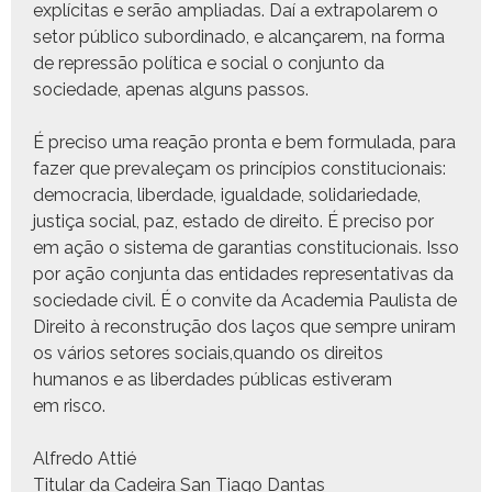
explíc­i­tas e serão ampli­adas. Daí a extrap­o­larem o
setor públi­co sub­or­di­na­do, e alcançarem, na for­ma
de repressão políti­ca e social o con­jun­to da
sociedade, ape­nas alguns passos.
É pre­ciso uma reação pronta e bem for­mu­la­da, para
faz­er que prevaleçam os princí­pios con­sti­tu­cionais:
democ­ra­cia, liber­dade, igual­dade, sol­i­dariedade,
justiça social, paz, esta­do de dire­ito. É pre­ciso por
em ação o sis­tema de garan­tias con­sti­tu­cionais. Isso
por ação con­jun­ta das enti­dades rep­re­sen­ta­ti­vas da
sociedade civ­il. É o con­vite da Acad­e­mia Paulista de
Dire­ito à recon­strução dos laços que sem­pre uni­ram
os vários setores sociais,quando os dire­itos
humanos e as liber­dades públi­cas estiver­am
em risco.
Alfre­do Attié
Tit­u­lar da Cadeira San Tia­go Dantas