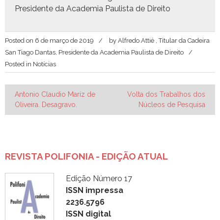
Pres­i­dente da Acad­e­mia Paulista de Direito
Posted on
6 de março de 2019
by
Alfredo Attié , Titular da Cadeira
San Tiago Dantas, Presidente da Academia Paulista de Direito
Posted in
Notícias
Navegação
Antonio Claudio Mariz de
Volta dos Trabalhos dos
Oliveira. Desagravo.
Núcleos de Pesquisa
de
Post
REVISTA POLIFONIA - EDIÇÃO ATUAL
Edição Número 17
ISSN impressa
2236.5796
ISSN digital