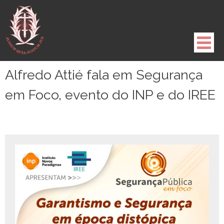
Pule
para
o
conteúdo
Alfredo Attié fala em Segurança
em Foco, evento do INP e do IREE