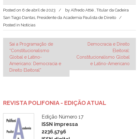
Posted on
6 de abril de 2023
by
Alfredo Attié , Titular da Cadeira
San Tiago Dantas, Presidente da Academia Paulista de Direito
Posted in
Notícias
Navegação
Sai a Programação de
Democracia e Direito
“Constitucionalismo
Eleitoral:
de
Global e Latino-
Constitucionalismo Global
Post
Americano: Democracia e
e Latino-Americano
Direito Eleitoral”
REVISTA POLIFONIA - EDIÇÃO ATUAL
Edição Número 17
ISSN impressa
2236.5796