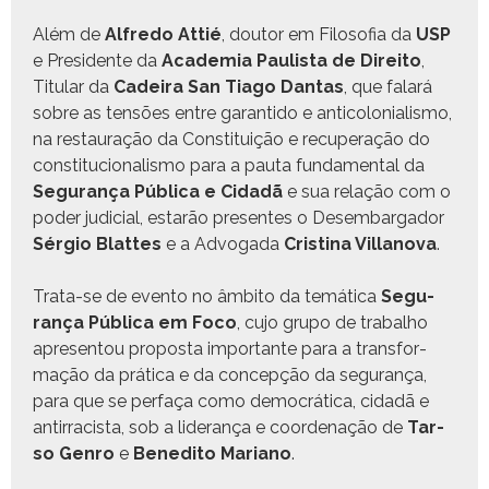
Além de
Alfre­do Attié
, doutor em Filosofia da
USP
e Pres­i­dente da
Acad­e­mia Paulista de Dire­ito
,
Tit­u­lar da
Cadeira San Tia­go Dan­tas
, que falará
sobre as ten­sões entre garan­ti­do e anti­colo­nial­is­mo,
na restau­ração da Con­sti­tu­ição e recu­per­ação do
con­sti­tu­cional­is­mo para a pau­ta fun­da­men­tal da
Segu­rança Públi­ca e Cidadã
e sua relação com o
poder judi­cial, estarão pre­sentes o Desem­bar­gador
Sér­gio Blattes
e a Advo­ga­da
Cristi­na Vil­lano­va
.
Tra­ta-se de even­to no âmbito da temáti­ca
Segu­
rança Públi­ca em Foco
, cujo grupo de tra­bal­ho
apre­sen­tou pro­pos­ta impor­tante para a trans­for­
mação da práti­ca e da con­cepção da segu­rança,
para que se per­faça como democráti­ca, cidadã e
antir­racista, sob a lid­er­ança e coor­de­nação de
Tar­
so Gen­ro
e
Bened­i­to Mar­i­ano
.