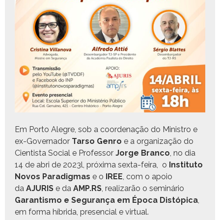
Em Por­to Ale­gre, sob a coor­de­nação do Min­istro e
ex-Gov­er­nador
Tar­so
Gen­ro
e a orga­ni­za­ção do
Cien­tista Social e Pro­fes­sor
Jorge Bran­co
, no dia
14 de abri de 2023l, próx­i­ma sex­ta-feira, o
Insti­tu­to
Novos Par­a­dig­mas
e o
IREE
, com o apoio
da
AJURIS
e da
AMP.RS
, realizarão o sem­i­nário
Garan­tismo e Segu­rança em Época Dis­tópi­ca
,
em for­ma híbri­da, pres­en­cial e virtual.