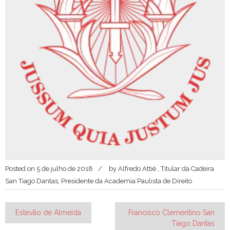
Posted on
5 de julho de 2018
by
Alfredo Attié , Titular da Cadeira
San Tiago Dantas, Presidente da Academia Paulista de Direito
Navegação
Estevão de Almeida
Francisco Clementino San
Tiago Dantas
de