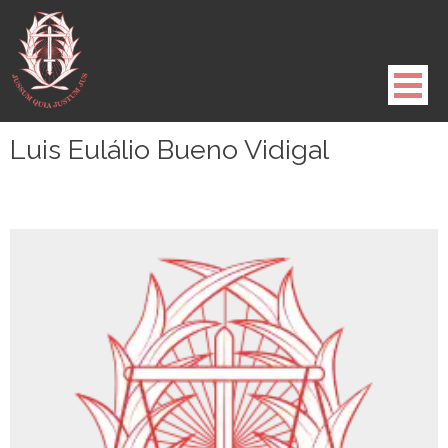
Pule
para
o
conteúdo
Luis Eulálio Bueno Vidigal