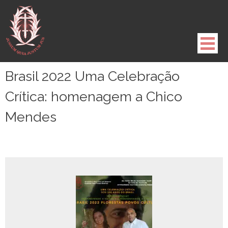
Pule
para
o
conteúdo
Brasil 2022 Uma Celebração
Crítica: homenagem a Chico
Mendes