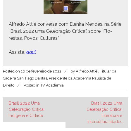
Alfre­do Attié con­ver­sa com Eleni­ra Mendes, na Série
“Brasil 2022 uma Cel­e­bração Críti­ca”, sobre “Flo­
restas, Povos, Culturas.”
Assista,
aqui.
Posted on
16 de fevereiro de 2022
by
Alfredo Attié , Titular da
Cadeira San Tiago Dantas, Presidente da Academia Paulista de
Direito
Posted in
TV Academia
Navegação
Brasil 2022 Uma
Brasil 2022 Uma
Celebração Crítica:
Celebração Crítica:
de
Indígena e Cidade
Literatura e
Post
Interculturalidades