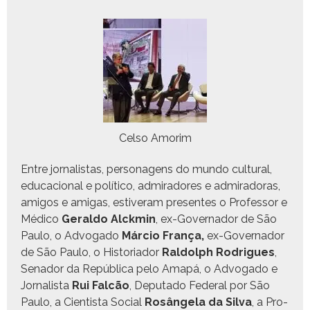
Cel­so Amorim
Entre jor­nal­is­tas, per­son­agens do mun­do cul­tur­al,
edu­ca­cional e políti­co, admi­radores e admi­rado­ras,
ami­gos e ami­gas, estiver­am pre­sentes o Pro­fes­sor e
Médi­co
Ger­al­do Alck­min
, ex-Gov­er­nador de São
Paulo, o Advo­ga­do
Már­cio França,
ex-Gov­er­nador
de São Paulo, o His­to­ri­ador
Ral­dolph Rodrigues
,
Senador da Repúbli­ca pelo Amapá, o Advo­ga­do e
Jor­nal­ista
Rui Fal­cão
, Dep­uta­do Fed­er­al por São
Paulo, a Cien­tista Social
Rosân­gela da Sil­va
, a Pro­