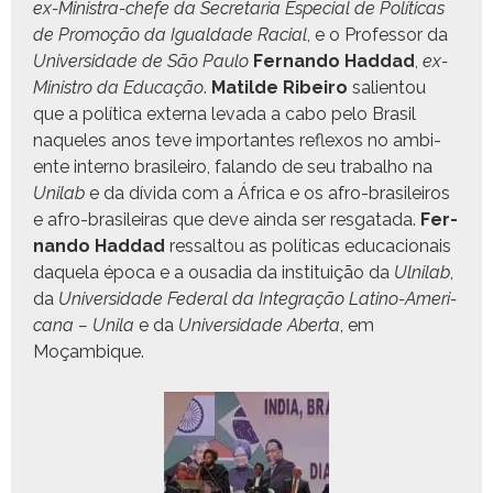
ex-Min­is­tra-chefe da Sec­re­taria Espe­cial de Políti­cas
de Pro­moção da Igual­dade Racial
, e o Pro­fes­sor da
Uni­ver­si­dade de São Paulo
Fer­nan­do Had­dad
,
ex-
Min­istro da Edu­cação
.
Matilde Ribeiro
salien­tou
que a políti­ca exter­na lev­a­da a cabo pelo Brasil
naque­les anos teve impor­tantes reflex­os no ambi­
ente inter­no brasileiro, falan­do de seu tra­bal­ho na
Uni­lab
e da dívi­da com a África e os afro-brasileiros
e afro-brasileiras que deve ain­da ser res­gata­da.
Fer­
nan­do Had­dad
ressaltou as políti­cas edu­ca­cionais
daque­la época e a ousa­dia da insti­tu­ição da
Ulni­lab
,
da
Uni­ver­si­dade Fed­er­al da Inte­gração Lati­no-Amer­i­
cana – Uni­la
e da
Uni­ver­si­dade Aber­ta
, em
Moçambique.