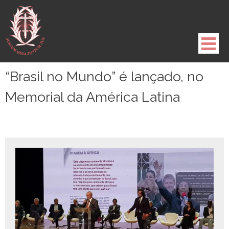
Pule
para
o
conteúdo
“Brasil no Mundo” é lançado, no
Memorial da América Latina