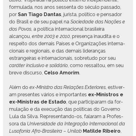
for­mu­la­da, nos anos sessen­ta do sécu­lo pas­sa­do,
por
San Tia­go Dan­tas
, jurista, políti­co e pen­sador
do Brasil e de seu papel na
Sociedade das Nações e
dos Povos
, a políti­ca inter­na­cional brasileira
alcançou,
entre 2003 e 2010
, pre­sença inau­di­ta e o
respeito dos demais País­es e Orga­ni­za­ções inter­na­
cionais e region­ais, e das demais lid­er­anças
estrangeiras e inter­na­cionais, sobre­tu­do por seu
caráter inclu­si­vo e solidário
, como ressaltou, em seu
breve dis­cur­so,
Cel­so Amor­im
.
Além do
ex-Min­istro das Relações Exte­ri­ores
, estiver­
am pre­sentes vários e impor­tantes
ex-Min­istros e
ex-Min­is­tras de Esta­do
, que par­tic­i­param da for­
mu­lação e da exe­cução das políti­cas do Gov­er­no
Lula da Sil­va. Rep­re­sen­tan­do-os, falaram a Pro­fes­
so­ra da
Uni­ver­si­dade da Inte­gração Inter­na­cional da
Luso­fo­nia Afro-Brasileira – Uni­lab
Matilde Ribeiro
,