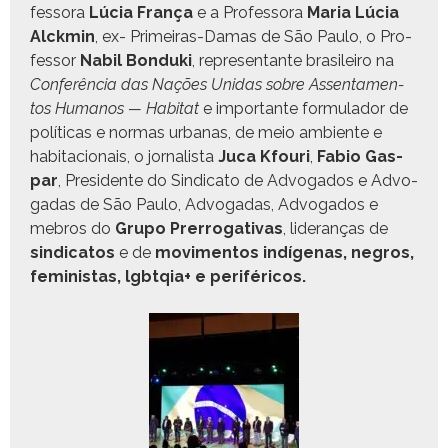
fes­so­ra
Lúcia França
e a Pro­fes­so­ra
Maria Lúcia
Alck­min
, ex- Primeiras-Damas de São Paulo, o Pro­
fes­sor
Nabil Bon­du­ki
, rep­re­sen­tante brasileiro na
Con­fer­ên­cia das Nações Unidas sobre Assen­ta­men­
tos Humanos — Habi­tat
e impor­tante for­mu­lador de
políti­cas e nor­mas urbanas, de meio ambi­ente e
habita­cionais, o jor­nal­ista
Juca Kfouri
,
Fabio Gas­
par
, Pres­i­dente do Sindi­ca­to de Advo­ga­dos e Advo­
gadas de São Paulo, Advo­gadas, Advo­ga­dos e
mebros do
Grupo Pre­rrog­a­ti­vas
, lid­er­anças de
sindi­catos
e de
movi­men­tos indí­ge­nas, negros,
fem­i­nistas, lgbtqia+ e periféricos.