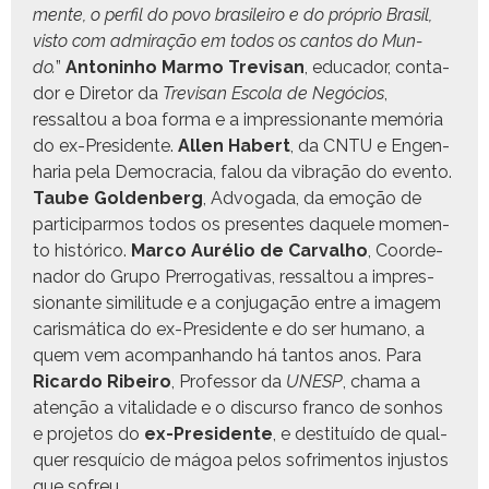
mente, o per­fil do povo brasileiro e do próprio Brasil,
vis­to com admi­ração em todos os can­tos do Mun­
do.
”
Anton­in­ho Mar­mo Tre­visan
, edu­cador, con­ta­
dor e Dire­tor da
Tre­visan Esco­la de Negó­cios
,
ressaltou a boa for­ma e a impres­sio­n­ante memória
do ex-Pres­i­dente.
Allen Habert
, da CNTU e Engen­
haria pela Democ­ra­cia, falou da vibração do even­to.
Taube Gold­en­berg
, Advo­ga­da, da emoção de
par­tic­i­par­mos todos os pre­sentes daque­le momen­
to históri­co.
Mar­co Aurélio de Car­val­ho
, Coor­de­
nador do Grupo Pre­rrog­a­ti­vas, ressaltou a impres­
sio­n­ante simil­i­tude e a con­ju­gação entre a imagem
caris­máti­ca do ex-Pres­i­dente e do ser humano, a
quem vem acom­pan­han­do há tan­tos anos. Para
Ricar­do Ribeiro
, Pro­fes­sor da
UNESP
, chama a
atenção a vital­i­dade e o dis­cur­so fran­co de son­hos
e pro­je­tos do
ex-Pres­i­dente
, e des­ti­tuí­do de qual­
quer resquí­cio de mágoa pelos sofri­men­tos injus­tos
que sofreu.