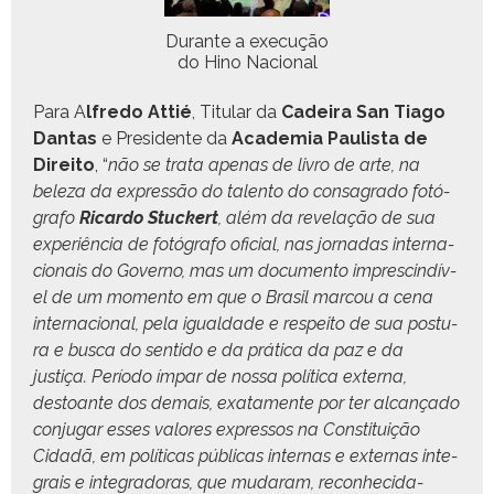
Durante a exe­cução
do Hino Nacional
Para A
lfre­do Attié
, Tit­u­lar da
Cadeira San Tia­go
Dan­tas
e Pres­i­dente da
Acad­e­mia Paulista de
Dire­ito
, “
não se tra­ta ape­nas de livro de arte, na
beleza da expressão do tal­en­to do con­sagra­do fotó­
grafo
Ricar­do Stuck­ert
, além da rev­e­lação de sua
exper­iên­cia de fotó­grafo ofi­cial, nas jor­nadas inter­na­
cionais do Gov­er­no, mas um doc­u­men­to impre­scindív­
el de um momen­to em que o Brasil mar­cou a cena
inter­na­cional, pela igual­dade e respeito de sua pos­tu­
ra e bus­ca do sen­ti­do e da práti­ca da paz e da
justiça. Perío­do ímpar de nos­sa políti­ca exter­na,
destoante dos demais, exata­mente por ter alcança­do
con­ju­gar ess­es val­ores expres­sos na Con­sti­tu­ição
Cidadã, em políti­cas públi­cas inter­nas e exter­nas inte­
grais e inte­grado­ras, que mudaram, recon­heci­da­