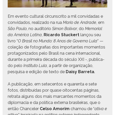
Em even­to cul­tur­al cir­cun­scrito a mil con­vi­dadas e
con­vi­da­dos, real­iza­do na rua
Mario de Andrade
, em
São Paulo
, no auditório
Símon Bolí­var
, do
Memo­r­i­al
da Améri­ca Lati­na
,
Ricar­do Stuck­ert
lançou seu
livro “
O Brasil no Mun­do: 8 Anos de Gov­er­no Lula
” —
coleção de fotografias dos impor­tantes momen­tos
pro­tag­on­i­za­dos pelo Brasil na cena inter­na­cional,
durante a primeira déca­da do sécu­lo XXI -, pub­li­ca­
do pelo
Insti­tu­to Lula
, a par­tir de orga­ni­za­ção,
pesquisa e edição de tex­to de
Daisy Bar­reta
.
A pub­li­cação, em sete­cen­tos e quarenta e sete
fotos, dis­tribuí­das por quase oito­cen­tas pági­nas,
retra­ta alguns dos mais mar­cantes momen­tos da
diplo­ma­cia e da políti­ca exter­na brasileiras, que o
então Chancel­er
Cel­so Amor­im
chamou de “
ati­va e
alti­va
.” Inspi­ra­da na
políti­ca exter­na inde­pen­dente
,