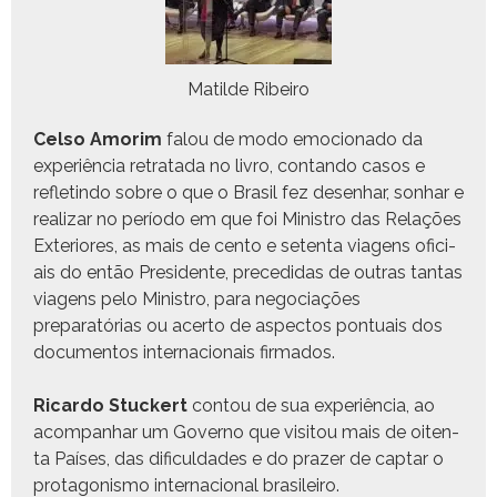
Matilde Ribeiro
Cel­so Amor­im
falou de modo emo­ciona­do da
exper­iên­cia retrata­da no livro, con­tan­do casos e
refletindo sobre o que o Brasil fez desen­har, son­har e
realizar no perío­do em que foi Min­istro das Relações
Exte­ri­ores, as mais de cen­to e seten­ta via­gens ofi­ci­
ais do então Pres­i­dente, pre­ce­di­das de out­ras tan­tas
via­gens pelo Min­istro, para nego­ci­ações
preparatórias ou acer­to de aspec­tos pon­tu­ais dos
doc­u­men­tos inter­na­cionais firmados.
Ricar­do Stuck­ert
con­tou de sua exper­iên­cia, ao
acom­pan­har um Gov­er­no que vis­i­tou mais de oiten­
ta País­es, das difi­cul­dades e do praz­er de cap­tar o
pro­tag­o­nis­mo inter­na­cional brasileiro.