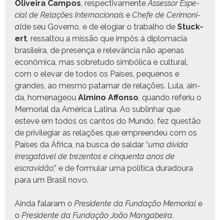
Oliveira Cam­pos
, respec­ti­va­mente
Asses­sor Espe­
cial de Relações Inter­na­cionais
e
Chefe de Cer­i­mo­ni­
al
de seu Gov­er­no, e de elo­giar o tra­bal­ho de
Stuck­
ert
, ressaltou a mis­são que impôs à diplo­ma­cia
brasileira, de pre­sença e relevân­cia não ape­nas
econômi­ca, mas sobre­tu­do sim­bóli­ca e cul­tur­al,
com o ele­var de todos os País­es, pequenos e
grandes, ao mes­mo pata­mar de relações. Lula, ain­
da, hom­e­na­geou
Almi­no Affon­so
, quan­do referiu o
Memo­r­i­al da Améri­ca Lati­na. Ao sub­lin­har que
esteve em todos os can­tos do Mun­do, fez questão
de priv­i­le­giar as relações que empreen­deu com os
País­es da África, na bus­ca de sal­dar “
uma dívi­da
irres­gatáv­el de trezen­tos e cinquen­ta anos de
escravidão
,” e de for­mu­lar uma políti­ca duradoura
para um Brasil novo.
Ain­da falaram o
Pres­i­dente da Fun­dação Memo­r­i­al
e
o
Pres­i­dente da Fun­dação João Mangabeira
.