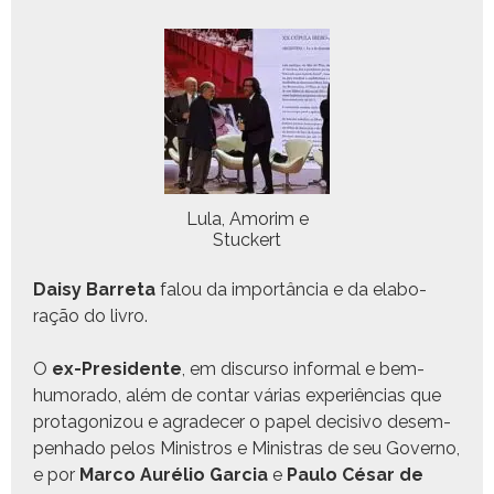
Lula, Amor­im e
Stuckert
Daisy Bar­reta
falou da importân­cia e da elab­o­
ração do livro.
O
ex-Pres­i­dente
, em dis­cur­so infor­mal e bem-
humora­do, além de con­tar várias exper­iên­cias que
pro­tag­o­ni­zou e agrade­cer o papel deci­si­vo desem­
pen­hado pelos Min­istros e Min­is­tras de seu Gov­er­no,
e por
Mar­co Aurélio Gar­cia
e
Paulo César de