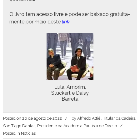
O livro tem aces­so livre e pode ser baix­a­do gra­tuita­
mente por meio deste
link
.
Lula, Amor­im,
Stuck­ert e Daisy
Barreta
Posted on
26 de agosto de 2022
by
Alfredo Attié , Titular da Cadeira
San Tiago Dantas, Presidente da Academia Paulista de Direito
Posted in
Notícias