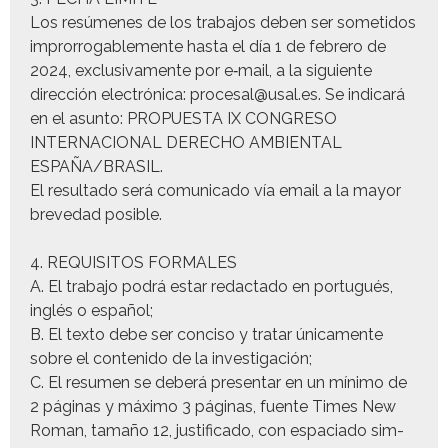
Los resúmenes de los tra­ba­jos deben ser someti­dos
impror­ro­gable­mente has­ta el día 1 de febrero de
2024, exclu­si­va­mente por e‑mail, a la sigu­iente
direc­ción elec­tróni­ca: procesal@usal.es. Se indi­cará
en el asun­to: PROPUESTA IX CONGRESO
INTERNACIONAL DERECHO AMBIENTAL
ESPAÑA/BRASIL.
El resul­ta­do será comu­ni­ca­do vía email a la may­or
brevedad posible.
4. REQUISITOS FORMALES
A. El tra­ba­jo podrá estar redac­ta­do en por­tugués,
inglés o español;
B. El tex­to debe ser con­ciso y tratar úni­ca­mente
sobre el con­tenido de la investigación;
C. El resumen se deberá pre­sen­tar en un mín­i­mo de
2 pági­nas y máx­i­mo 3 pági­nas, fuente Times New
Roman, tamaño 12, jus­ti­fi­ca­do, con espa­ci­a­do sim­