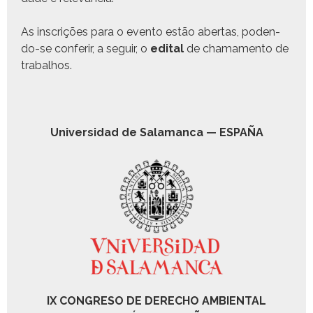
As inscrições para o even­to estão aber­tas, poden­
do-se con­ferir, a seguir, o
edi­tal
de chama­men­to de
trabalhos.
Uni­ver­si­dad de Sala­man­ca — ESPAÑA
IX CONGRESO DE DERECHO AMBIENTAL