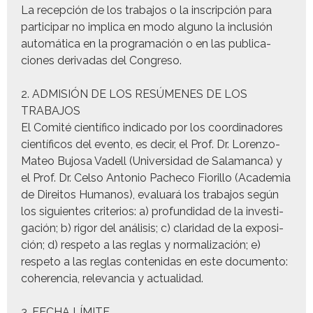
La recep­ción de los tra­ba­jos o la inscrip­ción para
par­tic­i­par no impli­ca en modo alguno la inclusión
automáti­ca en la pro­gra­mación o en las pub­li­ca­
ciones derivadas del Congreso.
2. ADMISIÓN DE LOS RESÚMENES DE LOS
TRABAJOS
El Comité cien­tí­fi­co indi­ca­do por los coor­di­nadores
cien­tí­fi­cos del even­to, es decir, el Prof. Dr. Loren­zo-
Mateo Bujosa Vadell (Uni­ver­si­dad de Sala­man­ca) y
el Prof. Dr. Cel­so Anto­nio Pacheco Fio­r­il­lo (Acad­e­mia
de Dire­itos Humanos), eval­u­ará los tra­ba­jos según
los sigu­ientes cri­te­rios: a) pro­fun­di­dad de la inves­ti­
gación; b) rig­or del análi­sis; c) clar­i­dad de la exposi­
ción; d) respeto a las reglas y nor­mal­ización; e)
respeto a las reglas con­tenidas en este doc­u­men­to:
coheren­cia, rel­e­van­cia y actualidad.
3. FECHA LÍMITE