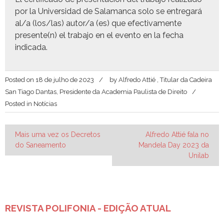
por la Uni­ver­si­dad de Sala­man­ca solo se entre­gará
al/a (los/las) autor/a (es) que efec­ti­va­mente
presente(n) el tra­ba­jo en el even­to en la fecha
indicada.
Posted on
18 de julho de 2023
by
Alfredo Attié , Titular da Cadeira
San Tiago Dantas, Presidente da Academia Paulista de Direito
Posted in
Notícias
Navegação
Mais uma vez os Decretos
Alfredo Attié fala no
do Saneamento
Mandela Day 2023 da
de
Unilab
Post
REVISTA POLIFONIA - EDIÇÃO ATUAL