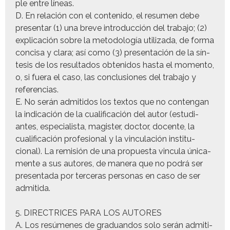
ple entre líneas.
D. En relación con el con­tenido, el resumen debe
pre­sen­tar (1) una breve intro­duc­ción del tra­ba­jo; (2)
expli­cación sobre la metodología uti­liza­da, de for­ma
con­cisa y clara; así como (3) pre­sentación de la sín­
te­sis de los resul­ta­dos obtenidos has­ta el momen­to,
o, si fuera el caso, las con­clu­siones del tra­ba­jo y
referencias.
E. No serán admi­ti­dos los tex­tos que no con­tengan
la indi­cación de la cual­i­fi­cación del autor (estu­di­
antes, espe­cial­ista, mag­is­ter, doc­tor, docente, la
cual­i­fi­cación pro­fe­sion­al y la vin­cu­lación insti­tu­
cional). La remisión de una prop­ues­ta vin­cu­la úni­ca­
mente a sus autores, de man­era que no podrá ser
pre­sen­ta­da por ter­ceras per­sonas en caso de ser
admitida.
5. DIRECTRICES PARA LOS AUTORES
A. Los resúmenes de grad­uan­dos solo serán admi­ti­