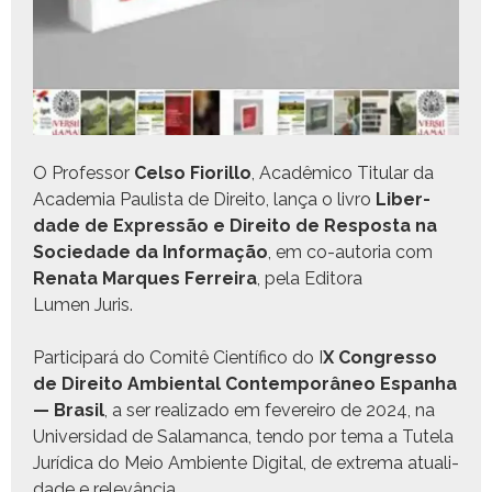
O Pro­fes­sor
Cel­so Fio­r­il­lo
, Acadêmi­co Tit­u­lar da
Acad­e­mia Paulista de Dire­ito, lança o livro
Liber­
dade de Expressão e Dire­ito de Respos­ta na
Sociedade da Infor­mação
, em co-auto­ria com
Rena­ta Mar­ques Fer­reira
, pela Edi­to­ra
Lumen Juris.
Par­tic­i­pará do Comitê Cien­tí­fi­co do I
X Con­gres­so
de Dire­ito Ambi­en­tal Con­tem­porâ­neo Espan­ha
— Brasil
, a ser real­iza­do em fevereiro de 2024, na
Uni­ver­si­dad de Sala­man­ca, ten­do por tema a Tutela
Jurídi­ca do Meio Ambi­ente Dig­i­tal, de extrema atu­al­i­
dade e relevância.