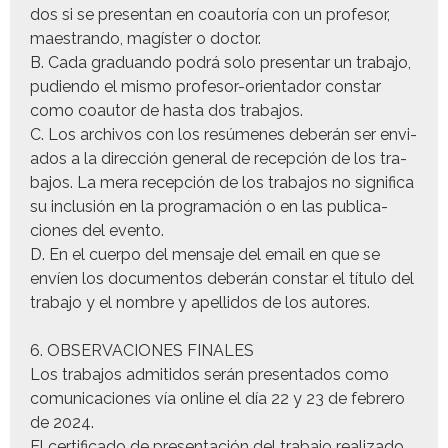
dos si se pre­sen­tan en coau­toría con un pro­fe­sor,
maes­tran­do, magíster o doctor.
B. Cada grad­uan­do podrá solo pre­sen­tar un tra­ba­jo,
pudi­en­do el mis­mo pro­fe­sor-ori­en­ta­dor con­star
como coau­tor de has­ta dos trabajos.
C. Los archivos con los resúmenes deberán ser envi­
a­dos a la direc­ción gen­er­al de recep­ción de los tra­
ba­jos. La mera recep­ción de los tra­ba­jos no sig­nifi­ca
su inclusión en la pro­gra­mación o en las pub­li­ca­
ciones del evento.
D. En el cuer­po del men­saje del email en que se
envíen los doc­u­men­tos deberán con­star el títu­lo del
tra­ba­jo y el nom­bre y apel­li­dos de los autores.
6. OBSERVACIONES FINALES
Los tra­ba­jos admi­ti­dos serán pre­sen­ta­dos como
comu­ni­ca­ciones vía online el día 22 y 23 de febrero
de 2024.
El cer­ti­fi­ca­do de pre­sentación del tra­ba­jo real­iza­do