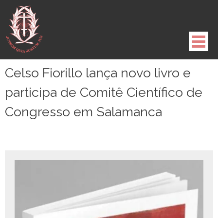
Pule
para
o
conteúdo
Celso Fiorillo lança novo livro e
participa de Comitê Científico de
Congresso em Salamanca