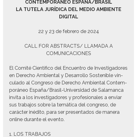
CONTEMPORÁNEO ESPAÑA/BRASIL
LA TUTELA JURÍDICA DEL MEDIO AMBIENTE
DIGITAL
22 y 23 de febrero de 2024
CALL FOR ABSTRACTS/ LLAMADA A
COMUNICACIONES
El Comité Cien­tí­fi­co del Encuen­tro de Inves­ti­gadores
en Dere­cho Ambi­en­tal y Desar­rol­lo Sostenible vin­
cu­la­do al Con­gre­so de Dere­cho Ambi­en­tal Con­tem­
porá­neo España/Brasil-Uni­ver­si­dad de Sala­man­ca
invi­ta a los inves­ti­gadores y pro­fe­sion­ales a enviar
sus tra­ba­jos sobre la temáti­ca del con­gre­so, de
carác­ter inédi­to, para ser pre­sen­ta­dos de man­era
online durante el evento.
1. LOS TRABAJOS