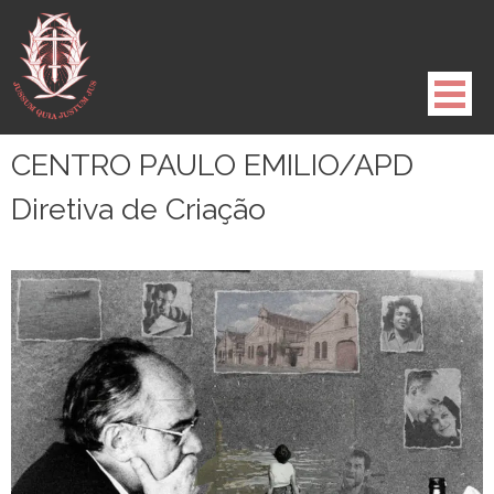
Pule
para
o
conteúdo
CENTRO PAULO EMILIO/APD
Diretiva de Criação