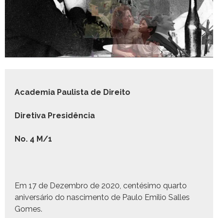
Acad­e­mia Paulista de Direito
Dire­ti­va Presidência
No. 4
M/1
Em 17 de Dezem­bro de 2020, cen­tési­mo quar­to
aniver­sário do nasci­men­to de Paulo Emilio Salles
Gomes.