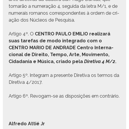
tomarão a numer­ação 4, segui­da da letra M/1, e de
numerais romanos cor­re­spon­dentes à ordem de cri­
ação dos Núcleos de Pesquisa.
Arti­go 4º. O
CENTRO PAULO EMILIO
realizará
suas tare­fas de modo inte­gra­do com o
CENTRO MARIO DE ANDRADE
Cen­tro Inter­na­
cional de Dire­ito, Tem­po, Arte, Movi­men­to,
Cidada­nia e Músi­ca
, cri­a­do pela
Dire­ti­va 4 M/2
.
Arti­go 5º. Inte­gram a pre­sente Dire­ti­va os ter­mos da
Dire­ti­va 4/2017.
Arti­go 6º. Revogam-se as dis­posições em contrário.
Alfre­do Attié Jr