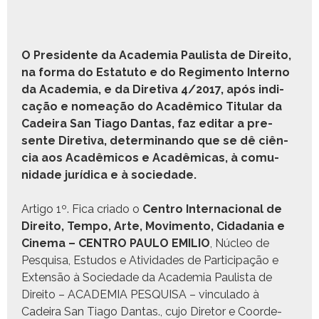
O Pres­i­dente da Acad­e­mia Paulista de Dire­ito,
na for­ma do Estatu­to e do Reg­i­men­to Inter­no
da Acad­e­mia, e da Dire­ti­va 4/2017, após indi­
cação e nomeação do Acadêmi­co Tit­u­lar da
Cadeira San Tia­go Dan­tas, faz edi­tar a pre­
sente Dire­ti­va, deter­mi­nan­do que se dê ciên­
cia aos Acadêmi­cos e Acadêmi­cas, à comu­
nidade jurídi­ca e à sociedade.
Arti­go 1º. Fica cri­a­do o
Cen­tro Inter­na­cional de
Dire­ito, Tem­po, Arte, Movi­men­to, Cidada­nia e
Cin­e­ma – CENTRO PAULO EMILIO
, Núcleo de
Pesquisa, Estu­dos e Ativi­dades de Par­tic­i­pação e
Exten­são à Sociedade da Acad­e­mia Paulista de
Dire­ito – ACADEMIA PESQUISA – vin­cu­la­do à
Cadeira San Tia­go Dan­tas., cujo Dire­tor e Coor­de­