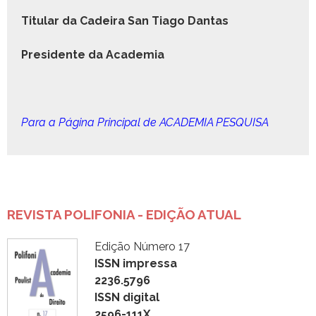
Tit­u­lar da Cadeira San Tia­go Dantas
Pres­i­dente da Academia
Para a Pági­na Prin­ci­pal de ACADEMIA PESQUISA
REVISTA POLIFONIA - EDIÇÃO ATUAL
Edição Número 17
ISSN impressa
2236.5796
ISSN digital
2596-111X