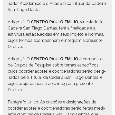
nador Acadêmi­co é o Acadêmi­co Tit­u­lar da Cadeira
San Tia­go Dantas.
Arti­go 2º. O
CENTRO PAULO EMILIO
, vin­cu­la­do à
Cadeira San Tia­go Dan­tas, terá a final­i­dade e a
estru­tu­ra esta­b­ele­ci­das em seus Pro­je­to e Nor­mas,
cujos ter­mos acom­pan­ham e inte­gram a pre­sente
Diretiva.
Arti­go 3º. O
CENTRO PAULO EMILIO
é com­pos­to
de Gru­pos de Pesquisa sobre temas especí­fi­cos,
cujos coor­de­nadores e coor­de­nado­ras serão des­ig­
na­dos pelo Tit­u­lar da Cadeira San Tia­go Dan­tas, e
cujos pro­je­tos pas­sarão a inte­grar a pre­sente
Diretiva.
Pará­grafo Úni­co. As cri­ações e des­ig­nações de
coor­de­nadores e coor­de­nado­ras serão feitas medi­
ante dire­ti­vas da Cadeira San Tia­go Dan­tas, que