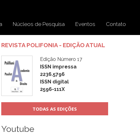
a
Núcleos de Pesquisa
Eventos
Contato
REVISTA POLIFONIA - EDIÇÃO ATUAL
Edição Número 17
ISSN impressa
2236.5796
ISSN digital
2596-111X
TODAS AS EDIÇÕES
Youtube