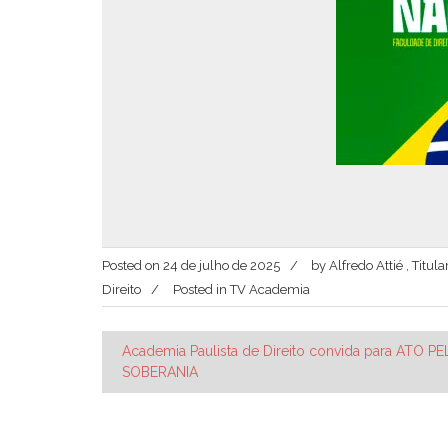
Posted on
24 de julho de 2025
by
Alfredo Attié , Titu
Direito
Posted in
TV Academia
Navegação
Academia Paulista de Direito convida para ATO PE
SOBERANIA
de
Post