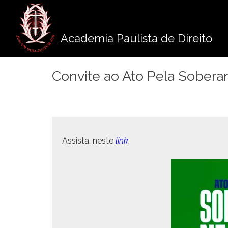
Pule
para
o
Academia Paulista de Direito
conteúdo
Convite ao Ato Pela Sobera
Assista, neste
link
.