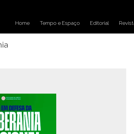
Home
Tempo e Espaço
Editorial
Revist
nia