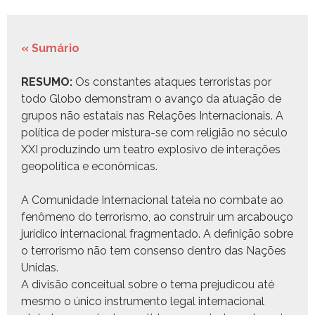
« Sumário
RESUMO:
Os con­stantes ataques ter­ror­is­tas por
todo Globo demon­stram o avanço da atu­ação de
gru­pos não estatais nas Relações Inter­na­cionais. A
políti­ca de poder mis­tu­ra-se com religião no sécu­lo
XXI pro­duzin­do um teatro explo­si­vo de inter­ações
geopolíti­ca e econômicas.
A Comu­nidade Inter­na­cional tateia no com­bate ao
fenô­meno do ter­ror­is­mo, ao con­stru­ir um arcabouço
jurídi­co inter­na­cional frag­men­ta­do. A definição sobre
o ter­ror­is­mo não tem con­sen­so den­tro das Nações
Unidas.
A divisão con­ceitu­al sobre o tema prej­u­di­cou até
mes­mo o úni­co instru­men­to legal inter­na­cional