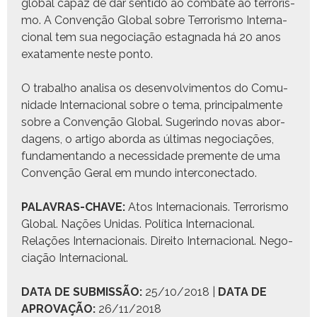
glob­al capaz de dar sen­ti­do ao com­bate ao ter­ror­is­
mo. A Con­venção Glob­al sobre Ter­ror­is­mo Inter­na­
cional tem sua nego­ci­ação estag­na­da há 20 anos
exata­mente neste ponto.
O tra­bal­ho anal­isa os desen­volvi­men­tos do Comu­
nidade Inter­na­cional sobre o tema, prin­ci­pal­mente
sobre a Con­venção Glob­al. Sug­erindo novas abor­
da­gens, o arti­go abor­da as últi­mas nego­ci­ações,
fun­da­men­tan­do a neces­si­dade pre­mente de uma
Con­venção Ger­al em mun­do interconectado.
PALAVRAS-CHAVE:
Atos Inter­na­cionais. Ter­ror­is­mo
Glob­al. Nações Unidas. Políti­ca Inter­na­cional.
Relações Inter­na­cionais. Dire­ito Inter­na­cional. Nego­
ci­ação Internacional.
DATA DE SUBMISSÃO:
25/10/2018 |
DATA DE
APROVAÇÃO:
26/11/2018