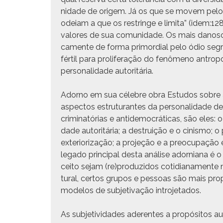
nidade de origem. Já os que se movem pelo 
odeiam a que os restringe e limi­ta” (idem:12
val­ores de sua comu­nidade. Os mais danoso
ca­mente de for­ma pri­mor­dial pelo ódio seg­
fér­til para pro­lif­er­ação do fenô­meno antr
per­son­al­i­dade autoritária.
Adorno em sua céle­bre obra Estu­dos sobre a Pe
aspec­tos estru­tu­rantes da per­son­al­i­dade
crim­i­natórias e anti­democráti­cas, são eles: o 
dade autoritária; a destru­ição e o cin­is­mo; o
exte­ri­or­iza­ção; a pro­jeção e a pre­ocu­pação
lega­do prin­ci­pal des­ta análise ador­ni­ana é
ceito sejam (re)produzidos cotid­i­ana­mente n
tur­al, cer­tos gru­pos e pes­soas são mais p
mod­e­los de sub­je­ti­vação introjetados.
As sub­je­tivi­dades ader­entes a propósi­tos a