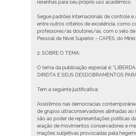
resen­has para seu próprio uso acadêmico.
Segue padrões inter­na­cionais de con­t­role e
entre out­ros critérios de excelên­cia, como c
professores/as doutores/as, com o selo de qu
Pes­soal de Nív­el Supe­ri­or – CAPES, do Min­
2. SOBRE O TEMA:
O tema da pub­li­cação espe­cial é: “L
DIREITA E SEUS DESDOBRAMENTOS PARA
Tem a seguinte justificativa:
Assis­ti­mos nas democ­ra­cias con­tem­porâneas
de gru­pos ultra­con­ser­vadores alin­hadas ao
são ao poder de rep­re­sen­tações políti­cas da 
er­ação de movi­men­tos con­ser­vadores e me
mações sub­je­ti­vas provo­cadas pela hege­mo­ni