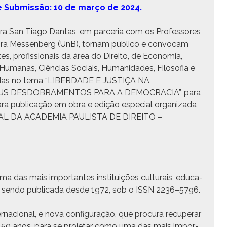
e Sub­mis­são: 10 de março de 2024.
­dra San Tia­go Dan­tas, em parce­ria com os Pro­fes­sores
o­ra Messen­berg (UnB), tor­nam públi­co e con­vo­cam
 profis­sion­ais da área do Dire­ito, de Econo­mia,
ias Humanas, Ciên­cias Soci­ais, Humanidades, Filosofia e
es­sadas no tema “LIBERDADE E JUSTIÇA NA
US DESDOBRAMENTOS PARA A DEMOCRACIA”, para
 para pub­li­cação em obra e edição espe­cial orga­ni­za­da
AL DA ACADEMIA PAULISTA DE DIREITO –
a das mais impor­tantes insti­tu­ições cul­tur­ais, edu­ca­
, vem sendo pub­li­ca­da des­de 1972, sob o ISSN 2236–5796.
r­na­cional, e nova con­fig­u­ração, que procu­ra recu­per­ar
 50 anos, para se pro­je­tar como uma das mais impor­