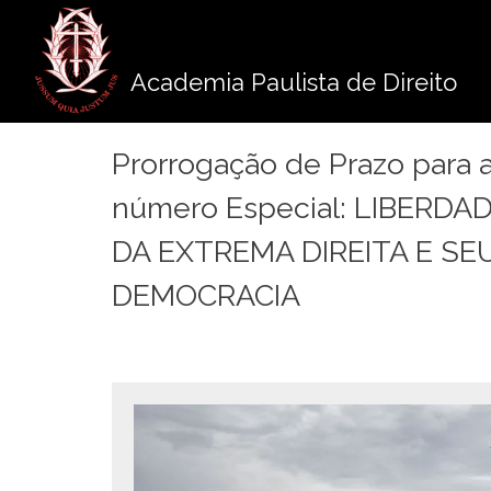
Pule
para
o
Academia Paulista de Direito
conteúdo
Prorrogação de Prazo para 
número Especial: LIBERD
DA EXTREMA DIREITA E S
DEMOCRACIA