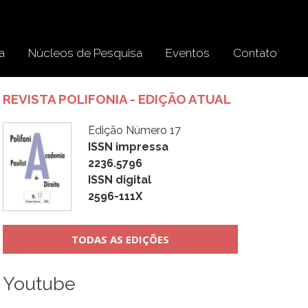
a
Núcleos de Pesquisa
Eventos
Contato
REVISTA POLIFONIA - EDIÇÃO ATUAL
Edição Número 17
ISSN impressa
2236.5796
ISSN digital
2596-111X
TODAS AS EDIÇÕES
Youtube