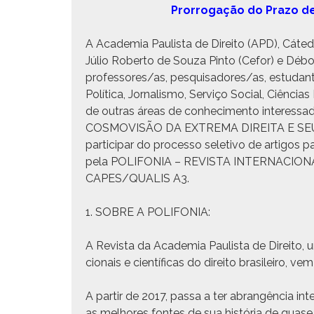
Pror­ro­gação do Pra­zo d
A Acad­e­mia Paulista de Dire­ito (APD), Cát­e
Júlio Rober­to de Souza Pin­to (Cefor) e Déb­
professores/as, pesquisadores/as, estu­dantes,
Políti­ca, Jor­nal­is­mo, Serviço Social, Ciên­c
de out­ras áreas de con­hec­i­men­to inter­
COSMOVISÃO DA EXTREMA DIREITA E SE
par­tic­i­par do proces­so sele­ti­vo de arti­gos
pela POLIFONIA – REVISTA INTERNACION
CAPES/QUALIS A3.
1. SOBRE A POLIFONIA:
A Revista da Acad­e­mia Paulista de Dire­ito, um
cionais e cien­tí­fi­cas do dire­ito brasileiro
A par­tir de 2017, pas­sa a ter abrangên­cia inte
as mel­hores fontes de sua história de quase