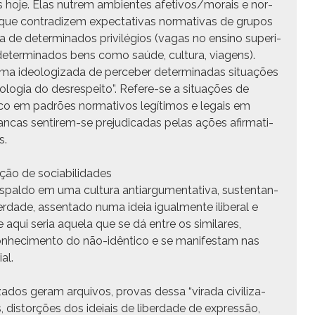
das hoje. Elas nutrem ambi­entes afetivos/morais e nor­
 que con­tradizem expec­ta­ti­vas nor­ma­ti­vas de gru­pos
 de deter­mi­na­dos priv­ilé­gios (vagas no ensi­no supe­ri­
eter­mi­na­dos bens como saúde, cul­tura, via­gens).
ma ide­ol­o­giza­da de perce­ber deter­mi­nadas situ­ações
­olo­gia do desre­speito”. Ref­ere-se a situ­ações de
o em padrões nor­ma­tivos legí­ti­mos e legais em
cas sen­tirem-se prej­u­di­cadas pelas ações afir­ma­ti­
s.
ão de socia­bil­i­dades
­do em uma cul­tura antiar­gu­men­ta­ti­va, sus­ten­tan­
ber­dade, assen­ta­do numa ideia igual­mente ilib­er­al e
 aqui seria aque­la que se dá entre os sim­i­lares,
­hec­i­men­to do não-idên­ti­co e se man­i­fes­tam nas
al.
os ger­am arquiv­os, provas dessa “vira­da civ­i­liza­
ades, dis­torções dos ideiais de liber­dade de expressão,