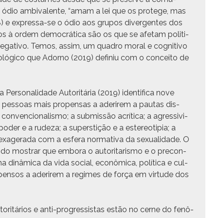
ódio ambiva­lente, “amam a lei que os pro­tege, mas
8) e expres­sa-se o ódio aos gru­pos diver­gentes dos
s à ordem democráti­ca são os que se afe­tam politi­
rega­ti­vo. Temos, assim, um quadro moral e cog­ni­ti­vo
opológi­co que Adorno (2019) definiu com o con­ceito de
r­son­al­i­dade Autoritária (2019) iden­ti­fi­ca nove
 de pes­soas mais propen­sas a aderirem a pau­tas dis­
con­ven­cional­is­mo; a sub­mis­são acríti­ca; a agres­sivi­
 poder e a rudeza; a super­stição e a estereotip­ia; a
 exager­a­da com a esfera nor­ma­ti­va da sex­u­al­i­dade. O
 o do mostrar que emb­o­ra o autori­taris­mo e o pre­con­
a dinâmi­ca da vida social, econômi­ca, políti­ca e cul­
ropen­sos a aderirem a regimes de força em vir­tude dos
utoritários e anti-pro­gres­sis­tas estão no cerne do fenô­