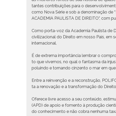
tantes con­tribuições para o desen­volvi­men­to 
como Nova Série e sob a denom­i­nação 
ACADEMIA PAULISTA DE DIREITO”, com pub­li­c
Como por­ta-voz da Acad­e­mia Paulista de Dire
civ­i­liza­cional do Dire­ito em nos­so País, e
internacional.
É de extrema importân­cia lem­brar o com­pro­
to que vive­mos, no qual o fan­tas­ma da inju
poluin­do e tor­nan­do cinzen­to o mar em que
Entre a rein­venção e a recon­strução, POLIF
ta a ren­o­vação e a trans­for­mação do Dire­it
Ofer­ece livre aces­so a seu con­teú­do, estim­u
(APD) de apoio e fomen­to à pro­dução cien­tí­f
do con­hec­i­men­to e não cobra nen­hu­ma taxa