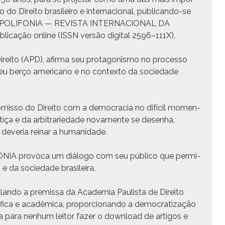
do Dire­ito brasileiro e inter­na­cional, pub­li­can­do-se
de “POLIFONIA — REVISTA INTERNACIONAL DA
ação online (ISSN ver­são dig­i­tal 2596–111X).
­ito (APD), afir­ma seu pro­tag­o­nis­mo no proces­so
m seu berço amer­i­cano e no con­tex­to da sociedade
mis­so do Dire­ito com a democ­ra­cia no difí­cil momen­
stiça e da arbi­trariedade nova­mente se desen­ha,
 dev­e­ria reinar a humanidade.
ONIA provo­ca um diál­o­go com seu públi­co que per­mi­
o e da sociedade brasileira.
­lan­do a pre­mis­sa da Acad­e­mia Paulista de Dire­ito
i­ca e acadêmi­ca, pro­por­cio­nan­do a democ­ra­ti­za­ção
 para nen­hum leitor faz­er o down­load de arti­gos e