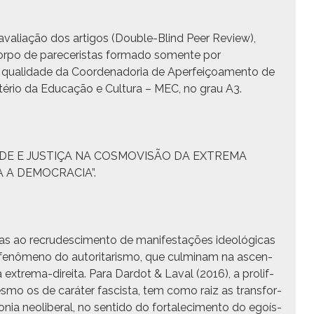
 avali­ação dos arti­gos (Dou­ble-Blind Peer Review),
or­po de pare­ceris­tas for­ma­do somente por
al­i­dade da Coor­de­nado­ria de Aper­feiçoa­men­to de
istério da Edu­cação e Cul­tura – MEC, no grau A3.
IBERDADE E JUSTIÇA NA COSMOVISÃO DA EXTREMA
 A DEMOCRACIA”.
 ao recrude­sci­men­to de man­i­fes­tações ide­ológ­i­cas
 fenô­meno do autori­taris­mo, que cul­mi­nam na ascen­
extrema-dire­i­ta. Para Dar­d­ot & Laval (2016), a pro­lif­
s­mo os de caráter fascista, tem como raiz as trans­for­
a neolib­er­al, no sen­ti­do do for­t­alec­i­men­to do egoís­