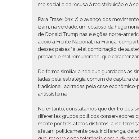
mo social e da recusa à redis­tribuição e à so
Para Fras­er (2017) o avanço dos movi­men­tos e
izam, na ver­dade, um colap­so da hege­mo­nia 
de Don­ald Trump nas eleições norte-amer­i­ca
apoio à Frente Nacional, na França, com­par­ti
dess­es país­es “à letal com­bi­nação de aus­teri
precário e mal remu­ner­a­do, que car­ac­ter­i­za
De for­ma sim­il­iar, ain­da que guardadas as sin
ladas pela estraté­gia comum de cap­tura da f
tradi­cional, acir­radas pela crise econômi­co-po
antissistema.
No entan­to, con­stata­mos que den­tro dos sim­
difer­entes gru­pos políti­cos con­ser­vadores
mente por três afe­tos dis­tin­tos: a indifer­en
afe­tam politi­ca­mente pela indifer­ença, def
qual reser­va cer­ta tol­erân­cia com a diver­