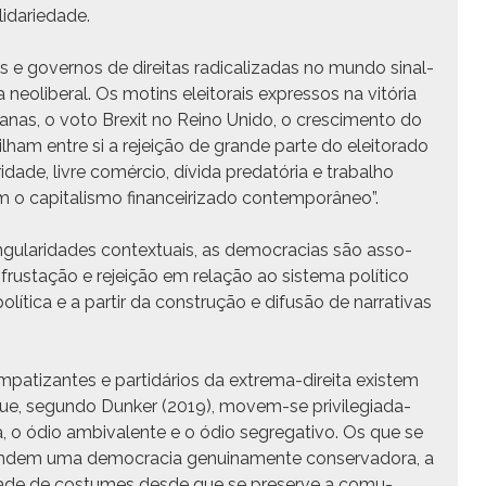
lidariedade.
 gov­er­nos de dire­itas rad­i­cal­izadas no mun­do sinal­
neolib­er­al. Os motins eleitorais expres­sos na vitória
nas, o voto Brex­it no Reino Unido, o cresci­men­to do
l­ham entre si a rejeição de grande parte do eleitora­do
­dade, livre comér­cio, dívi­da pre­datória e tra­bal­ho
m o cap­i­tal­is­mo finan­ce­i­riza­do contemporâneo”.
­gu­lar­i­dades con­tex­tu­ais, as democ­ra­cias são asso­
rus­tação e rejeição em relação ao sis­tema políti­co
líti­ca e a par­tir da con­strução e difusão de nar­ra­ti­vas
pa­ti­zantes e par­tidários da extrema-dire­i­ta exis­tem
 que, segun­do Dunker (2019), movem-se priv­i­le­giada­
ça, o ódio ambiva­lente e o ódio seg­rega­ti­vo. Os que se
en­d­em uma democ­ra­cia gen­uina­mente con­ser­vado­ra, a
si­dade de cos­tumes des­de que se pre­serve a comu­