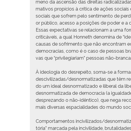
meno da ascen­são das dire­itas rad­i­cal­iza
ma­tivos propí­cios à críti­ca de ações soci­ais
soci­ais que sofrem pelo sen­ti­men­to de per­da
or públi­co, aces­so a posições de poder e a d
Essas expec­ta­ti­vas se rela­cionam a uma for­
crit­icáveis, a qual Hon­neth denom­i­na de “ide
causas de sofri­men­to que não encon­tram ec
democ­ra­cias, como é o caso de pes­soas bran­
vas que “priv­i­le­gia­ri­am” pes­soas não-branca
À ide­olo­gia do desrepeito, soma-se a for­maç
descivilizadas/desnormatizadas que têm respal
do um ide­al desnorma­ti­za­do e ilib­er­al da li
desnorma­ti­za­da de democ­ra­cia (a igual­dade
desprezan­do o não-idên­ti­co), que nega recon
mais diver­sas espa­cial­i­dades do mun­do soci
Com­por­ta­men­tos incivilizados/desnormatizad
tória” mar­ca­da pela incivil­i­dade, bru­tal­i­d