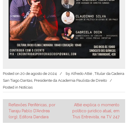
Posted on
20 de agosto de 2024
by
Alfredo Attié , Titular da Cadeira
San Tiago Dantas, Presidente da Academia Paulista de Direito
Posted in
Notícias
Navegação
Reflexões Periféricas, por
Attié explica o momento
Tiaraju Pablo D’Andrea
político-jurídico atual, em
de
(org), Editora Dandara
Trus Entrevista, na TV 247
Post