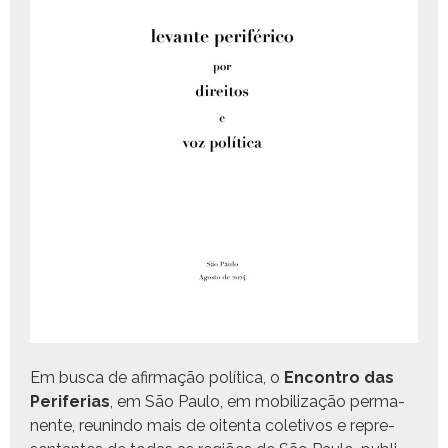
Em bus­ca de afir­mação políti­ca, o
Encon­tro das
Per­ife­rias
, em São Paulo, em mobi­liza­ção per­ma­
nente, reunin­do mais de oiten­ta cole­tivos e rep­re­