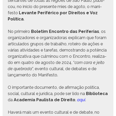
sen­tantes de todas as regiões de São Paulo, pub­li­
cou, no iní­cio do pre­sente mies de ago­to, o man­i­
festo
Lev­ante Per­iféri­co por Dire­itos e Voz
Políti­ca
.
No primeiro
Bole­tim Encon­tro das Per­ife­rias
, os
orga­ni­zadores e orga­ni­zado­ras expli­cam que foram
artic­u­la­dos gru­pos de tra­bal­ho, roteiro de ações e
várias ativi­dades e tare­fas, demostran­do a potên­cia
orga­ni­za­ti­va que cul­mi­nou com o Encon­tro, real­iza­
do em qua­tro de agos­to de 2024, “
com cara e jeito
de que­bra­da
”, even­to cul­tur­al, de debates e de
lança­men­to do Manifesto.
O impor­tante doc­u­men­to, de afir­mação políti­ca,
social, cul­tur­al e jurídi­ca, pode ser lido na
Bib­liote­ca
da
Acad­e­mia Paulista de Dire­ito
,
aqui
.
Haverá mais um even­to cul­tur­al e de debate, no