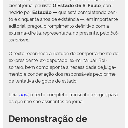
cional jor­nal paulista
O Esta­do de S. Paulo
, con­
heci­do por
Estadão —
que está com­ple­tan­do cen­
to e cinquen­ta anos de existên­cia —, em impor­tante
edi­to­r­i­al, pre­gou o rompi­men­to defin­i­ti­vo com a
extrema-dire­i­ta, rep­re­sen­ta­da, no pre­sente, pelo
bol­
sonar­is­mo
.
O tex­to recon­hece a ilic­i­tude de com­por­ta­men­to do
ex-pres­i­dente, ex-dep­uta­do, ex-mil­i­tar Jair Bol­
sonaro, bem como apon­ta a neces­si­dade de jul­ga­
men­to e con­de­nação dos respon­sáveis pelo crime
de ten­ta­ti­va de golpe de estado.
Leia,
aqui
, o tex­to com­ple­to, tran­scrito a seguir, para
os que não são assi­nantes do jornal.
Demonstração de