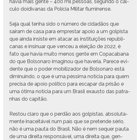
havia mais gente – 400 mil pes­soas, segun­do o cál­
cu­lo doidi­vanas da Polí­cia Mil­i­tar fluminense.
Seja qual ten­ha sido o número de cidadãos que
saíram de casa para emprestar apoio a um golpista
que ain­da insiste em atacar as insti­tu­ições repub­li­
canas e insin­uar que venceu a eleição de 2022, é
fato que havia muito menos gente em Copaca­bana
do que Bol­sonaro imag­i­nou que have­ria. Parece evi­
dente que o poder mobi­lizador de Bol­sonaro está
dimin­uin­do, o que é uma pés­si­ma notí­cia para quem
pre­cisa de apoio políti­co para escapar da prisão e
uma óti­ma notí­cia para um Brasil exaus­to das patra­
nhas do capitão.
Restou claro que o perdão aos golpis­tas, abso­lu­ta­
mente ina­ceitáv­el num país que se pre­tende sério,
não é uma pau­ta do Brasil. Não é nem sequer pau­ta
de uma dire­i­ta respon­sáv­el, uma dire­i­ta que, gen­