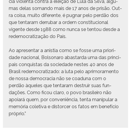
cia vio­len­ta con­tra a eleição de Lula da Sil­va, algu­
mas delas soman­do mais de 17 anos de prisão. Out­
ra coisa, muito difer­ente, é pug­nar pelo perdão dos
que ten­taram der­rubar a ordem con­sti­tu­cional
vigente des­de 1988 como nun­ca se ten­tou des­de a
rede­moc­ra­ti­za­ção do País.
Ao apre­sen­tar a anis­tia como se fos­se uma pri­or­i­
dade nacional, Bol­sonaro abas­tar­da uma das prin­ci­
pais con­quis­tas da sociedade nestes 40 anos de
Brasil rede­moc­ra­ti­za­do: a luta pelo apri­mora­men­to
de nos­sa democ­ra­cia não se coad­una com o
perdão àque­les que ten­taram destru­ir suas fun­
dações. Como ficou claro, o povo brasileiro não
apoiará quem, por con­veniên­cia, ten­ta manip­u­lar a
memória cole­ti­va e dis­torcer os fatos em bene­fí­cio
próprio.”