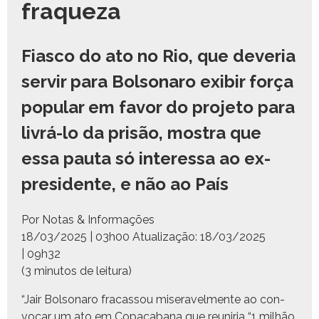
fraqueza
Fiasco do ato no Rio, que deveria
servir para Bolsonaro exibir força
popular em favor do projeto para
livrá-lo da prisão, mostra que
essa pauta só interessa ao ex-
presidente, e não ao País
Por Notas & Informações
18/03/2025 | 03h00
Atu­al­iza­ção:
18/03/2025
| 09h32
(3 min­u­tos de leitura)
“Jair Bol­sonaro fra­cas­sou mis­er­av­el­mente ao con­
vo­car um ato em Copaca­bana que reuniria “1 mil­hão