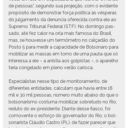
de pes­soas”, segun­do sua pro­jeção, com o evi­dente
propósi­to de demon­strar força políti­ca às vésperas
do jul­ga­men­to da denún­cia ofer­e­ci­da con­tra ele ao
Supre­mo Tri­bunal Fed­er­al (STF). No domin­go pas­
sa­do, até fez calor na orla mais famosa do Brasil,
mas, se hou­vesse um ter­mômetro no calçadão do
Pos­to 5 para medir a capaci­dade de Bol­sonaro para
mobi­lizar as mas­sas em torno de uma pau­ta que só
inter­es­sa a ele – a anis­tia aos golpis­tas –, o apar­el­ho
teria con­ge­la­do em pleno verão carioca.
Espe­cial­is­tas nesse tipo de mon­i­tora­men­to, de
difer­entes enti­dades, cal­cu­lam que havia entre 18
mil e 30 mil pes­soas, número muito abaixo do que o
bol­sonar­is­mo cos­tu­ma mobi­lizar, sobre­tu­do no Rio,
redu­to do ex-pres­i­dente. Diante desse fias­co, foi
comovente o esforço do gov­er­nador do Rio, o bol­
sonar­ista Cláu­dio Cas­tro (PL), de faz­er pare­cer que