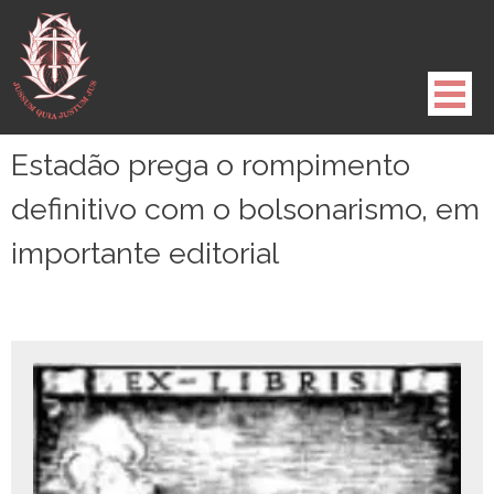
Pule
para
o
conteúdo
Estadão prega o rompimento
definitivo com o bolsonarismo, em
importante editorial