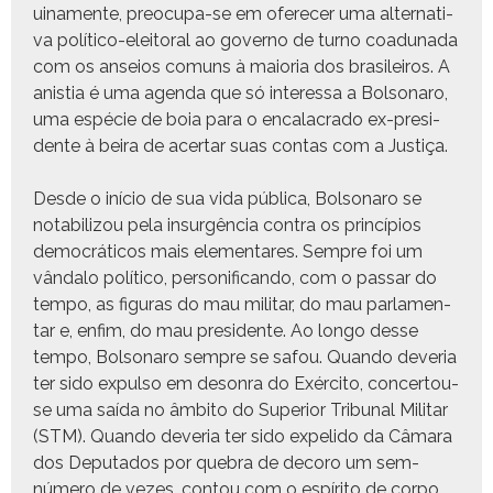
uina­mente, pre­ocu­pa-se em ofer­e­cer uma alter­na­ti­
va políti­co-eleitoral ao gov­er­no de turno coad­una­da
com os anseios comuns à maio­r­ia dos brasileiros. A
anis­tia é uma agen­da que só inter­es­sa a Bol­sonaro,
uma espé­cie de boia para o encalacra­do ex-pres­i­
dente à beira de acer­tar suas con­tas com a Justiça.
Des­de o iní­cio de sua vida públi­ca, Bol­sonaro se
nota­bi­li­zou pela insurgên­cia con­tra os princí­pios
democráti­cos mais ele­mentares. Sem­pre foi um
vân­da­lo políti­co, per­son­if­i­can­do, com o pas­sar do
tem­po, as fig­uras do mau mil­i­tar, do mau par­la­men­
tar e, enfim, do mau pres­i­dente. Ao lon­go desse
tem­po, Bol­sonaro sem­pre se safou. Quan­do dev­e­ria
ter sido expul­so em des­on­ra do Exérci­to, con­cer­tou-
se uma saí­da no âmbito do Supe­ri­or Tri­bunal Mil­i­tar
(STM). Quan­do dev­e­ria ter sido expeli­do da Câmara
dos Dep­uta­dos por que­bra de deco­ro um sem-
número de vezes, con­tou com o espíri­to de cor­po.