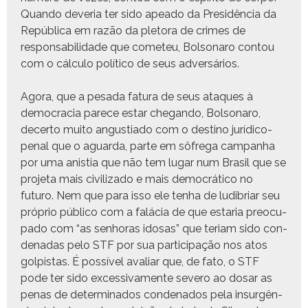
Quan­do dev­e­ria ter sido apea­do da Presidên­cia da
Repúbli­ca em razão da ple­to­ra de crimes de
respon­s­abil­i­dade que come­teu, Bol­sonaro con­tou
com o cál­cu­lo políti­co de seus adversários.
Ago­ra, que a pesa­da fatu­ra de seus ataques à
democ­ra­cia parece estar chegan­do, Bol­sonaro,
decer­to muito angus­ti­a­do com o des­ti­no jurídi­co-
penal que o aguar­da, parte em sôfre­ga cam­pan­ha
por uma anis­tia que não tem lugar num Brasil que se
pro­je­ta mais civ­i­liza­do e mais democráti­co no
futuro. Nem que para isso ele ten­ha de ludib­ri­ar seu
próprio públi­co com a falá­cia de que estaria pre­ocu­
pa­do com “as sen­ho­ras idosas” que teri­am sido con­
de­nadas pelo STF por sua par­tic­i­pação nos atos
golpis­tas. É pos­sív­el avaliar que, de fato, o STF
pode ter sido exces­si­va­mente severo ao dosar as
penas de deter­mi­na­dos con­de­na­dos pela insurgên­