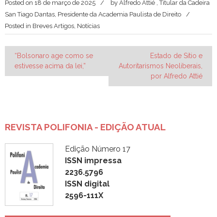
Posted on
18 de março de 2025
by
Alfredo Attié , Titular da Cadeira
San Tiago Dantas, Presidente da Academia Paulista de Direito
Posted in
Breves Artigos
,
Notícias
Navegação
“Bolsonaro age como se
Estado de Sítio e
estivesse acima da lei,”
Autoritarismos Neoliberais,
de
por Alfredo Attié
Post
REVISTA POLIFONIA - EDIÇÃO ATUAL
Edição Número 17
ISSN impressa
2236.5796
ISSN digital
2596-111X