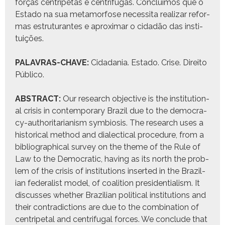
forças cen­trípetas e cen­trífu­gas. Con­cluí­mos que o
Esta­do na sua meta­mor­fose neces­si­ta realizar refor­
mas estru­tu­rantes e aprox­i­mar o cidadão das insti­
tu­ições.
PALAVRAS-CHAVE:
Cidada­nia. Esta­do. Crise. Dire­ito
Públi­co.
ABSTRACT:
Our research objec­tive is the insti­tu­tion­
al cri­sis in con­tem­po­rary Brazil due to the democ­ra­
cy-author­i­tar­i­an­ism sym­bio­sis. The research uses a
his­tor­i­cal method and dialec­ti­cal pro­ce­dure, from a
bib­li­o­graph­i­cal sur­vey on the theme of the Rule of
Law to the Demo­c­ra­t­ic, hav­ing as its north the prob­
lem of the cri­sis of insti­tu­tions insert­ed in the Brazil­
ian fed­er­al­ist mod­el, of coali­tion pres­i­den­tial­ism. It
dis­cuss­es whether Brazil­ian polit­i­cal insti­tu­tions and
their con­tra­dic­tions are due to the com­bi­na­tion of
cen­tripetal and cen­trifu­gal forces. We con­clude that