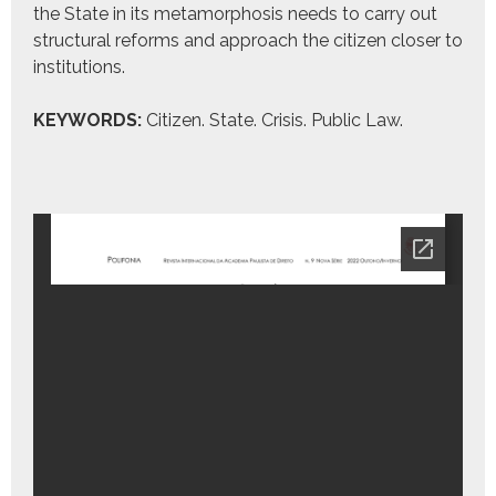
the State in its meta­mor­pho­sis needs to car­ry out
struc­tur­al reforms and approach the cit­i­zen clos­er to
insti­tu­tions.
KEYWORDS:
Cit­i­zen. State. Cri­sis. Pub­lic Law.