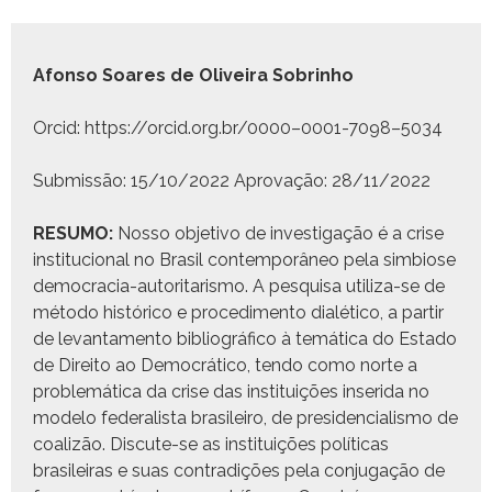
Afon­so Soares de Oliveira Sobrinho
Orcid: https://orcid.org.br/0000–0001-7098–5034
Sub­mis­são: 15/10/2022 Aprovação: 28/11/2022
RESUMO:
Nos­so obje­ti­vo de inves­ti­gação é a crise
insti­tu­cional no Brasil con­tem­porâ­neo pela sim­biose
democ­ra­cia-autori­taris­mo. A pesquisa uti­liza-se de
méto­do históri­co e pro­ced­i­men­to dialéti­co, a par­tir
de lev­an­ta­men­to bib­li­ográ­fi­co à temáti­ca do Esta­do
de Dire­ito ao Democráti­co, ten­do como norte a
prob­lemáti­ca da crise das insti­tu­ições inseri­da no
mod­e­lo fed­er­al­ista brasileiro, de pres­i­den­cial­is­mo de
coal­izão. Dis­cute-se as insti­tu­ições políti­cas
brasileiras e suas con­tradições pela con­ju­gação de