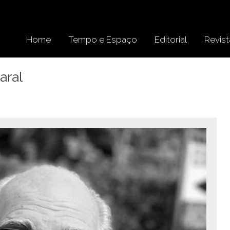
Home
Tempo e Espaço
Editorial
Revist
aral