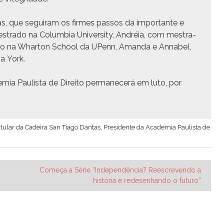
as, que seguiram os firmes pas­sos da impor­tante e
stra­do na Colum­bia Uni­ver­si­ty, Andréia, com mestra­
ra­do na Whar­ton School da UPenn, Aman­da e Annabel,
va York.
­mia Paulista de Dire­ito per­manecerá em luto, por
 Titular da Cadeira San Tiago Dantas, Presidente da Academia Paulista de
Começa a Série “Independência? Reescrevendo a
história e redesenhando o futuro”