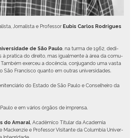
ista, Jor­nal­ista e Pro­fes­sor
Eubis Car­los Rodrigues
ni­ver­si­dade de São Paulo
, na tur­ma de 1962, dedi­
à prat­i­ca do dire­ito, mas igual­mente à área da comu­
ta. Tam­bém exerceu a docên­cia, con­ju­gan­do uma vas­ta
o São Fran­cis­co quan­to em out­ras universidades.
en­i­ten­ciário do Esta­do de São Paulo e Con­sel­heiro da
 S. Paulo e em vários órgãos de imprensa.
s do Ama­r­al
, Acadêmi­co Tit­u­lar da Acad­e­mia
ade Macken­zie e Pro­fes­sor Vis­i­tante da Colum­bia Uni­ver­
ie Integridade.