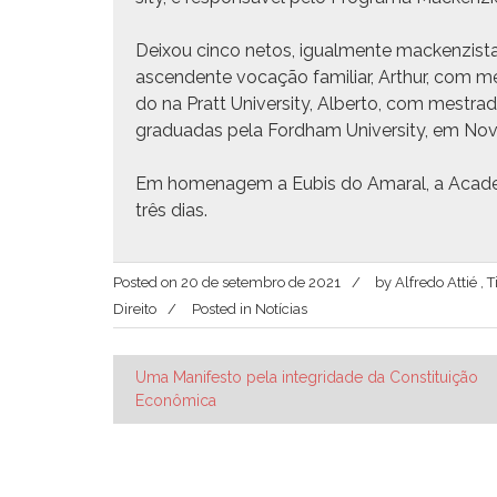
Deixou cin­co netos, igual­mente macken­zis­t
ascen­dente vocação famil­iar, Arthur, com me
do na Pratt Uni­ver­si­ty, Alber­to, com mest
grad­u­adas pela Ford­ham Uni­ver­si­ty, em No
Em hom­e­nagem a Eubis do Ama­r­al, a Acad­e
três dias.
Posted on
20 de setembro de 2021
by
Alfredo Attié ,
Direito
Posted in
Notícias
Navegação
Uma Manifesto pela integridade da Constituição
Econômica
de
Post