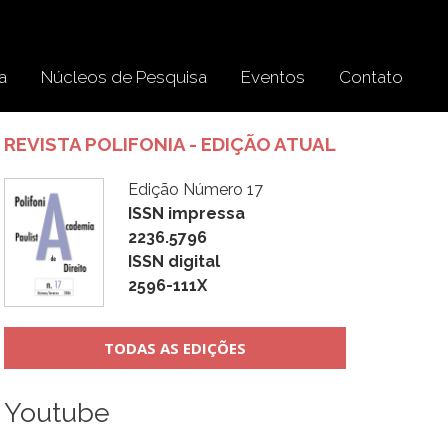
a
Núcleos de Pesquisa
Eventos
Contato
REVISTA POLIFONIA - EDIÇÃO ATUAL
Edição Número 17
ISSN impressa
2236.5796
ISSN digital
2596-111X
TODAS AS EDIÇÕES
Youtube