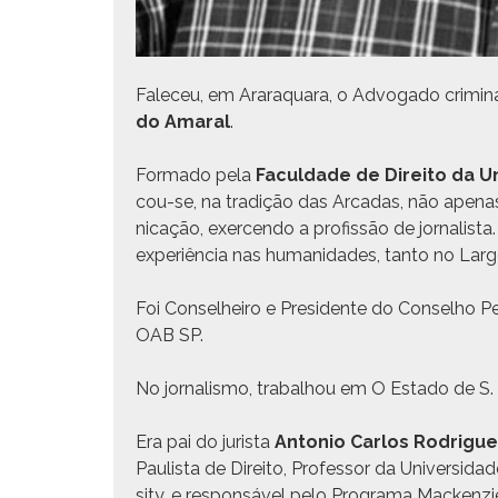
Fale­ceu, em Araraquara, o Advo­ga­do crim­i­nal­
do Ama­r­al
.
For­ma­do pela
Fac­ul­dade de Dire­ito da U
cou-se, na tradição das Arcadas, não ape­nas 
ni­cação, exercendo a profis­são de jor­nal­is
exper­iên­cia nas humanidades, tan­to no Larg
Foi Con­sel­heiro e Pres­i­dente do Con­sel­ho P
OAB SP.
No jor­nal­is­mo, tra­bal­hou em O Esta­do de
Era pai do jurista
Anto­nio Car­los Rodrigue
Paulista de Dire­ito, Pro­fes­sor da Uni­ver­si­d
si­ty, e respon­sáv­el pelo Pro­gra­ma Macken­z