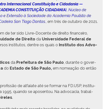
­tro Inter­na­cional Con­sti­tu­ição e Cidada­nia —
CADEMIA CONSTITUIÇÃO CIDADANIA
), Núcleo de
pação e Exten­são à Sociedade da Acad­e­mia Paulista de
Cadeira San Tia­go Dan­tas.
, em três de out­ubro de 2021.
 de ter sido Livre-Docente de dire­ito finan­ceiro,
­ul­dade de Dire­ito
da
Uni­ver­si­dade Fed­er­al de
­sos insti­tu­tos, den­tre os quais o
Insti­tu­to dos Advo­
di­cos
da
Prefeitu­ra de São Paulo
, durante o gov­er­
ca
do
Esta­do de São Paulo,
em nomeação do então
rofis­são de alfa­iate até se for­mar na FD.USP, insti­tu­
75 a 1995, quan­do se aposen­tou. Na advo­ca­cia, tra­bal­
re­les
.