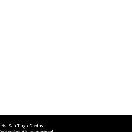
deira San Tiago Dantas
erivações 4.0 Internacional