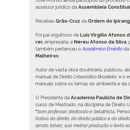
José Afon­so ain­da par­ticipou do proces­so con
asses­sor jurídi­co da
Assem­bleia Con­sti­tu­
Rece­beu
Grão-Cruz
da
Ordem do Ipi­ran­
Foi pai orgul­hoso de
Luís Virgílio Afon­so d
rer,
empresária, e
Nereu Afon­so da Sil­va
,
tam­bém per­tenceu o
Acadêmi­co Eméri­to
d
Mal­heiros
.
Autor de vas­ta obra doutrinária, pub­li­cou, 
man­u­al de
Dire­ito Urbanís­ti­co Brasileiro
, e o 
man­u­ais sobre os temas do ambi­ente e da c
O Pres­i­dente da
Acad­e­mia Paulista de Dir
cur­so de Mestra­do, na dis­ci­plina de Dire­ito U
“
bom pro­fes­sor, ded­i­ca­do e
detal­hista. Pen­so
tra­ti­va do dire­ito, do dire­ito públi­co e do dire
sendo, talvez, sua mel­hor pro­dução o tex­to sob