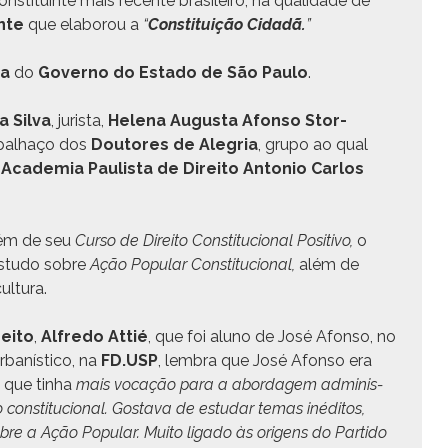
­sti­tu­inte mais recente brasileiro, na qual­i­dade de
inte
que elaborou a
“
Con­sti­tu­ição Cidadã.
”
ga
do
Gov­er­no do Esta­do de São Paulo
.
a Sil­va
, jurista,
Hele­na Augus­ta Afon­so Stor­
 pal­haço dos
Doutores de Ale­gria
, grupo ao qual
a
Acad­e­mia Paulista de Dire­ito Anto­nio Car­los
além de seu
Cur­so de Dire­ito Con­sti­tu­cional Pos­i­ti­vo,
o
estu­do sobre
Ação Pop­u­lar Con­sti­tu­cional,
além de
ultura.
e­ito
,
Alfre­do Attié
, que foi aluno de José Afon­so, no
rbanís­ti­co, na
FD.USP
, lem­bra que José Afon­so era
 que tin­ha
mais vocação para a abor­dagem admin­is­
­ito con­sti­tu­cional. Gosta­va de estu­dar temas inédi­tos,
re a Ação Pop­u­lar. Muito lig­a­do às ori­gens do Par­tido