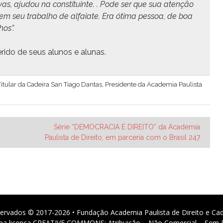
as, aju­dou na con­sti­tu­inte. . Pode ser que sua atenção
em seu tra­bal­ho de alfa­iate.
Era óti­ma pes­soa, de boa
hos”.
eri­do de seus alunos e alunas.
, Titular da Cadeira San Tiago Dantas, Presidente da Academia Paulista
Série “DEMOCRACIA E DIREITO” da Academia
Paulista de Direito, em parceria com o Brasil 247
ervados © 2017-2026 • Fundação Academia Paulista de Direito e Ca
 uma licença CREATIVE COMMONS: Atribuição – Não Comercial – Sem D