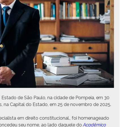
do Esta­do de São Paulo, na cidade de Pom­peia, em 30
s, na Cap­i­tal do Esta­do, em 25 de novem­bro de 2025.
ial­ista em dire­ito con­sti­tu­cional., foi hom­e­nagea­do
con­cedeu seu nome, ao lado daque­le do
Acadêmi­co