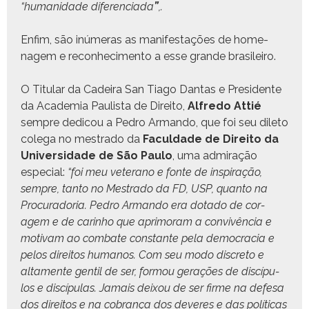
“humanidade difer­en­ci­a­da
”
,.
Enfim, são inúmeras as man­i­fes­tações de hom­e­
nagem e recon­hec­i­men­to a esse grande brasileiro.
O Tit­u­lar da Cadeira San Tia­go Dan­tas e Pres­i­dente
da Acad­e­mia Paulista de Dire­ito,
Alfre­do Attié
sem­pre dedi­cou a Pedro Arman­do, que foi seu dile­to
cole­ga no mestra­do da
Fac­ul­dade de Dire­ito da
Uni­ver­si­dade de São Paulo
, uma admi­ração
espe­cial:
“foi meu vet­er­a­no e fonte de inspi­ração,
sem­pre, tan­to no Mestra­do da FD, USP, quan­to na
Procu­rado­ria. Pedro Arman­do era dota­do de cor­
agem e de car­in­ho que apri­moram a con­vivên­cia e
moti­vam ao com­bate con­stante pela democ­ra­cia e
pelos dire­itos humanos. Com seu modo dis­cre­to e
alta­mente gen­til de ser, for­mou ger­ações de dis­cípu­
los e dis­cípu­las. Jamais deixou de ser firme na defe­sa
dos dire­itos e na cobrança dos deveres e das políti­cas