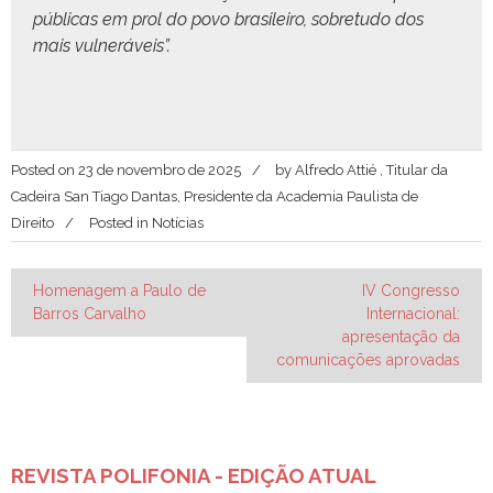
públi­cas em prol do povo brasileiro, sobre­tu­do dos
mais vulneráveis”.
Posted on
23 de novembro de 2025
by
Alfredo Attié , Titular da
Cadeira San Tiago Dantas, Presidente da Academia Paulista de
Direito
Posted in
Notícias
Navegação
Homenagem a Paulo de
IV Congresso
Barros Carvalho
Internacional:
de
apresentação da
Post
comunicações aprovadas
REVISTA POLIFONIA - EDIÇÃO ATUAL