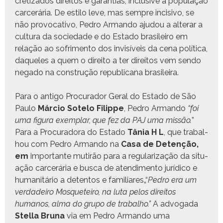
cretiza­dos dire­itos e garan­tias, inclu­sive à pop­u­lação
carcerária. De esti­lo leve, mas sem­pre inci­si­vo, se
não provoca­ti­vo, Pedro Arman­do aju­dou a alter­ar a
cul­tura da sociedade e do Esta­do brasileiro em
relação ao sofri­men­to dos invisíveis da cena políti­ca,
daque­les a quem o dire­ito a ter dire­itos vem sendo
nega­do na con­strução repub­li­cana brasileira.
Para o anti­go Procu­rador Ger­al do Esta­do de São
Paulo
Már­cio Sote­lo Fil­ippe
, Pedro Arman­do
“
foi
uma figu­ra exem­plar, que fez da PAJ uma mis­são.
”
Para a Procu­rado­ra do Esta­do
Tânia H L
, que tra­bal­
hou com Pedro Arman­do na
Casa de Detenção,
em
impor­tante mutirão para a reg­u­lar­iza­ção da situ­
ação carcerária e bus­ca de atendi­men­to jurídi­co e
human­itário a deten­tos e famil­iares„“
Pedro era um
ver­dadeiro Mos­queteiro, na luta pelos dire­itos
humanos, alma do grupo de tra­bal­ho.”
A advo­ga­da
Stel­la Bruna
via em Pedro Arman­do uma