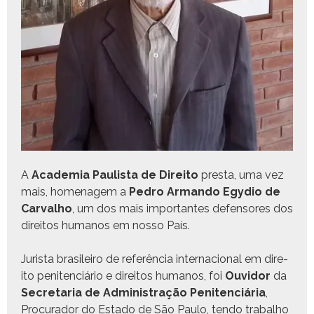
A
Acad­e­mia Paulista de Dire­ito
pres­ta, uma vez
mais, hom­e­nagem a
Pedro Arman­do Egy­dio de
Car­val­ho
, um dos mais impor­tantes defen­sores dos
dire­itos humanos em nos­so País.
Jurista brasileiro de refer­ên­cia inter­na­cional em dire­
ito pen­i­ten­ciário e dire­itos humanos, foi
Ouvi­dor
da
Sec­re­taria de Admin­is­tração Pen­i­ten­ciária
,
Procu­rador do Esta­do de São Paulo, ten­do tra­bal­ho