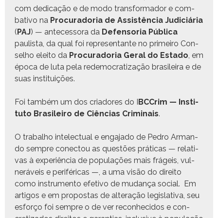
com ded­i­cação e de modo trans­for­mador e com­
bat­i­vo na
Procu­rado­ria de Assistên­cia Judi­ciária
(
PAJ
) — ante­ces­so­ra da
Defen­so­ria Públi­ca
paulista, da qual foi rep­re­sen­tante no primeiro Con­
sel­ho eleito da
Procu­rado­ria Ger­al do Esta­do
, em
época de luta pela rede­moc­ra­ti­za­ção brasileira e de
suas instituições.
Foi tam­bém um dos cri­adores do I
BCCrim — Insti­
tu­to Brasileiro de Ciên­cias Crim­i­nais
.
O tra­bal­ho int­elec­tu­al e enga­ja­do de Pedro Arman­
do sem­pre conec­tou as questões práti­cas — rel­a­ti­
vas à exper­iên­cia de pop­u­lações mais frágeis, vul­
neráveis e per­iféri­c­as —, a uma visão do dire­ito
como instru­men­to efe­ti­vo de mudança social. Em
arti­gos e em pro­postas de alter­ação leg­isla­ti­va, seu
esforço foi sem­pre o de ver recon­heci­dos e con­