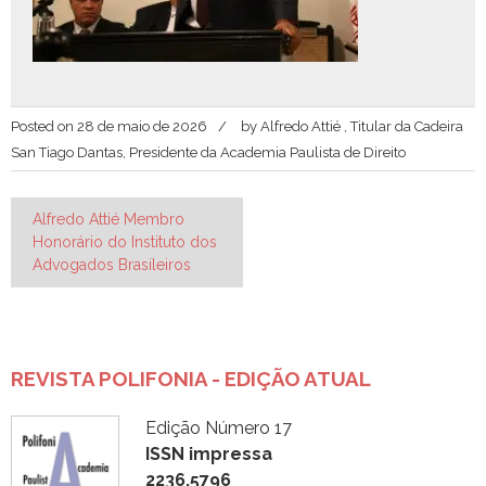
Posted on
28 de maio de 2026
by
Alfredo Attié , Titular da Cadeira
San Tiago Dantas, Presidente da Academia Paulista de Direito
Navegação
Alfredo Attié Membro
Honorário do Instituto dos
de
Advogados Brasileiros
Post
REVISTA POLIFONIA - EDIÇÃO ATUAL
Edição Número 17
ISSN impressa
2236.5796