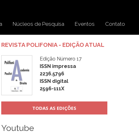
a
Núcleos de Pesquisa
Eventos
Contato
REVISTA POLIFONIA - EDIÇÃO ATUAL
Edição Número 17
ISSN impressa
2236.5796
ISSN digital
2596-111X
TODAS AS EDIÇÕES
Youtube