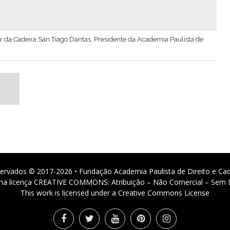
ular da Cadeira San Tiago Dantas, Presidente da Academia Paulista de
ervados © 2017-2026 • Fundação Academia Paulista de Direito e Ca
 uma licença CREATIVE COMMONS: Atribuição – Não Comercial – Sem D
This work is licensed under a Creative Commons License