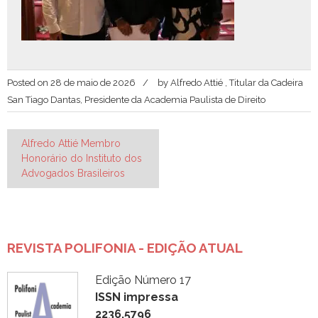
Posted on
28 de maio de 2026
by
Alfredo Attié , Titular da Cadeira
San Tiago Dantas, Presidente da Academia Paulista de Direito
Navegação
Alfredo Attié Membro
Honorário do Instituto dos
de
Advogados Brasileiros
Post
REVISTA POLIFONIA - EDIÇÃO ATUAL
Edição Número 17
ISSN impressa
2236.5796