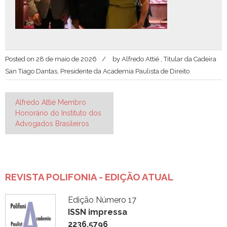
Posted on
28 de maio de 2026
by
Alfredo Attié , Titular da Cadeira
San Tiago Dantas, Presidente da Academia Paulista de Direito
Navegação
Alfredo Attié Membro
Honorário do Instituto dos
de
Advogados Brasileiros
Post
REVISTA POLIFONIA - EDIÇÃO ATUAL
Edição Número 17
ISSN impressa
2236.5796