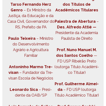
Tar­so Fer­nan­do Herz
dos Títu­los de
Gen­ro
– Ex Min­istro da
Acadêmi­cos Titulares
Justiça, da Edu­cação e da
Casa Civ­il, Gov­er­nan­dor do
Palestra de Aber­tu­ra
–
RS, Prefeito de PA
Des. Alfre­do Attié —
Pres­i­dente da Acad­e­mia
Paulo Teix­eira
– Min­istro
Paulista de Direito
do Desen­volvi­men­to
Agrário e Agri­cul­tura
Prof. Nuno Manuel M.
Familiar
dos San­tos Coel­ho
—
FD USP Ribeirão Pre­to
Anton­in­ho Mar­mo Tre­
(out­or­ga Títu­lo Acadêmi­
visan
– Fun­dador da Tre­
co Titular)
visan Esco­la de Negócios
Prof. Guil­herme Almei­
Leonar­do Sica
– Pres­i­
da
– FD USP (out­or­ga
dente da OAB/SP
Títu­lo Acadêmi­co Titular)