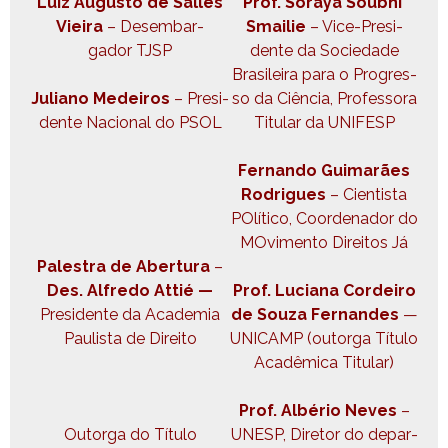
Luiz Augus­to de Salles
Prof. Soraya Soub­hi
Vieira
– Desem­bar­
Smailie
– Vice-Pres­i­
gador TJSP
dente da Sociedade
Brasileira para o Pro­gres­
Juliano Medeiros
– Pres­i­
so da Ciên­cia, Pro­fes­so­ra
dente Nacional do PSOL
Tit­u­lar da UNIFESP
Fer­nan­do Guimarães
Rodrigues
– Cien­tista
POlíti­co, Coor­de­nador do
MOvi­men­to Dire­itos Já
Palestra de Aber­tu­ra
–
Des. Alfre­do Attié —
Prof. Luciana Cordeiro
Pres­i­dente da Acad­e­mia
de Souza Fer­nan­des
—
Paulista de Direito
UNICAMP (out­or­ga Títu­lo
Acadêmi­ca Titular)
Prof. Albério Neves
–
Out­or­ga do Títu­lo
UNESP, Dire­tor do depar­