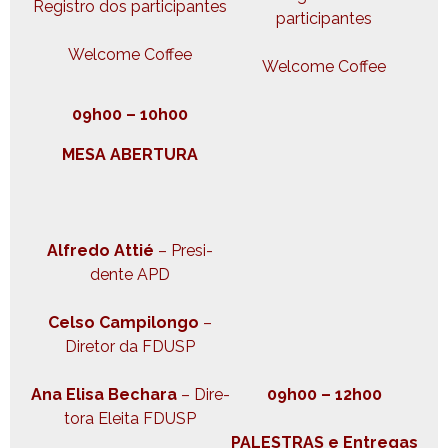
Reg­istro dos participantes
participantes
Wel­come Coffee
Wel­come Coffee
09h00 – 10h00
MESA ABERTURA
Alfre­do Attié
– Pres­i­
dente APD
Cel­so Campi­lon­go
–
Dire­tor da FDUSP
Ana Elisa Bechara
– Dire­
09h00 – 12h00
to­ra Elei­ta FDUSP
PALESTRAS e Entre­gas