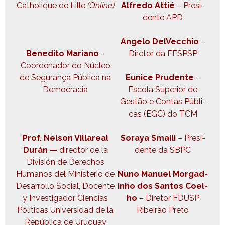
Catholique de Lille
(Online)
Alfre­do Attié
– Pres­i­
dente APD
Ange­lo DelVec­chio
–
Bened­i­to Mar­i­ano
-
Dire­tor da FESPSP
Coor­de­nador do Núcleo
de Segu­rança Públi­ca na
Eunice Pru­dente
–
Democracia
Esco­la Supe­ri­or de
Gestão e Con­tas Públi­
cas (EGC) do TCM
Prof.
Nel­son Vil­lare­al
Soraya Smaili
– Pres­i­
Durán —
direc­tor de la
dente da SBPC
División de Dere­chos
Humanos del Min­is­te­rio de
Nuno Manuel Mor­gad­
Desar­rol­lo Social, Docente
in­ho dos San­tos Coel­
y Inves­ti­gador Cien­cias
ho
– Dire­tor FDUSP
Políti­cas Uni­ver­si­dad de la
Ribeirão Preto
Repúbli­ca de Uruguay