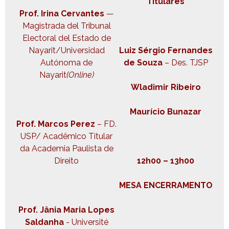
Titulares
Prof. Iri­na Cer­vantes
—
Mag­istra­da del Tri­bunal
Elec­toral del Esta­do de
Nayarit/Universidad
Luiz Sér­gio Fer­nan­des
Autóno­ma de
de Souza
– Des. TJSP
Nayarit
(Online)
Wladimir Ribeiro
Mau­rí­cio Bunazar
Prof. Mar­cos Perez
– FD.
USP/ Acadêmi­co Tit­u­lar
da Acad­e­mia Paulista de
Direito
12h00 – 13h00
MESA ENCERRAMENTO
Prof. Jânia Maria Lopes
Sal­dan­ha
- Uni­ver­sité