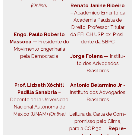
(Online)
Rena­to Janine Ribeiro
– Acadêmi­co Eméri­to da
Acad­e­mia Paulista de
Dire­ito, Pro­fes­sor Tit­u­lar
Engo. Paulo Rober­to
da FFLCH USP, ex-Pres­i­
Mas­so­ca —
Pres­i­dente do
dente da SBPC
Movi­men­to Engen­haria
pela Democracia
Jorge Fole­na
— Insti­tu­
to dos Advo­ga­dos
Brasileiros
Prof. Liz­beth Xóchitl
Anto­nio Belarmi­no Jr
-
Padil­la Sanabria
–
Insti­tu­to dos Advo­ga­dos
Docente de la Uni­ver­si­dad
Brasileiros
Nacional Autóno­ma de
Méx­i­co (UNAM)
(Online)
Leitu­ra da Car­ta de Com­
pro­mis­so pelo Cli­ma,
para a COP 30 —
Rep­re­