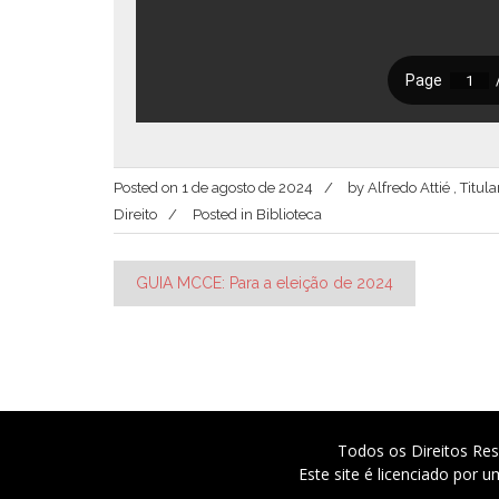
Posted on
1 de agosto de 2024
by
Alfredo Attié , Titu
Direito
Posted in
Biblioteca
Navegação
GUIA MCCE: Para a eleição de 2024
de
Post
Todos os Direitos Res
Este site é licenciado por