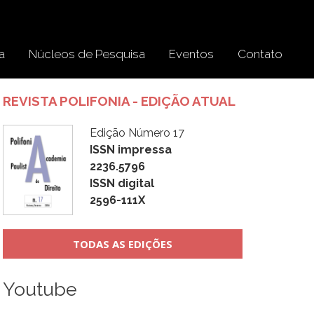
a
Núcleos de Pesquisa
Eventos
Contato
REVISTA POLIFONIA - EDIÇÃO ATUAL
Edição Número 17
ISSN impressa
2236.5796
ISSN digital
2596-111X
TODAS AS EDIÇÕES
Youtube