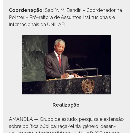
Coor­de­nação:
Sabi Y. M. Bandiri – Coor­de­nador na
Point­er – Pró-reito­ra de Assun­tos Insti­tu­cionais e
Inter­na­cionais da UNILAB
Real­iza­ção
AMANDLA — Grupo de estu­do, pesquisa e exten­são
sobre políti­ca públi­ca: raça/etnia, gênero, desen­