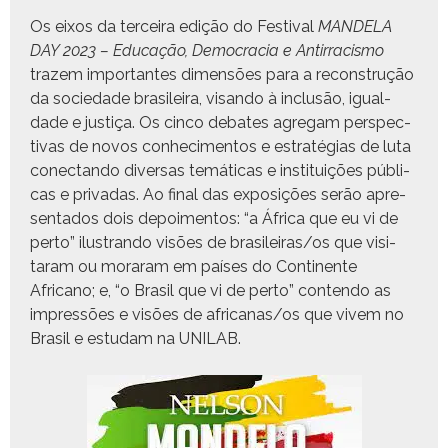
Os eixos da ter­ceira edição do Fes­ti­val
MANDELA
DAY 2023 – Edu­cação, Democ­ra­cia e Antir­racis­mo
trazem impor­tantes dimen­sões para a recon­strução
da sociedade brasileira, visan­do à inclusão, igual­
dade e justiça. Os cin­co debates agregam per­spec­
ti­vas de novos con­hec­i­men­tos e estraté­gias de luta
conectan­do diver­sas temáti­cas e insti­tu­ições públi­
cas e pri­vadas. Ao final das exposições serão apre­
sen­ta­dos dois depoi­men­tos: “a África que eu vi de
per­to” ilus­tran­do visões de brasileiras/os que vis­i­
taram ou moraram em país­es do Con­ti­nente
Africano; e, “o Brasil que vi de per­to” con­tendo as
impressões e visões de africanas/os que vivem no
Brasil e estu­dam na UNILAB.