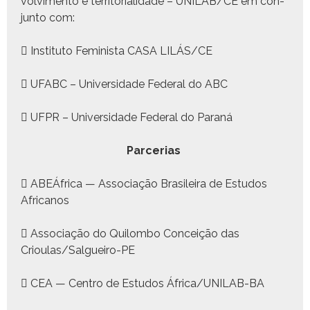
volvi­men­to e ter­ri­to­ri­al­i­dade – UNILAB/CE em con­
jun­to com:
 Insti­tu­to Fem­i­nista CASA LILÁS/CE
 UFABC – Uni­ver­si­dade Fed­er­al do ABC
 UFPR – Uni­ver­si­dade Fed­er­al do Paraná
Parce­rias
 ABEÁfrica — Asso­ci­ação Brasileira de Estu­dos
Africanos
 Asso­ci­ação do Quilom­bo Con­ceição das
Crioulas/Salgueiro-PE
 CEA — Cen­tro de Estu­dos África/U­NI­LAB-BA