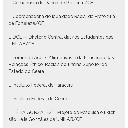
 Com­pan­hia de Dança de Paracuru/CE
 Coor­de­nado­ria de Igual­dade Racial da Prefeitu­ra
de Fortaleza/CE
 DCE — Diretório Cen­tral das/os Estu­dantes das
UNILAB/CE
 Fórum de Ações Afir­ma­ti­vas e da Edu­cação das
Relações Étni­co-Raci­ais do Ensi­no Supe­ri­or do
Esta­do do Ceará
 Insti­tu­to Fed­er­al de Paracu­ru
 Insti­tu­to Fed­er­al do Ceará
 LÉLIA GONZALEZ – Pro­je­to de Pesquisa e Exten­
são Lélia Gonzáles da UNILAB/CE