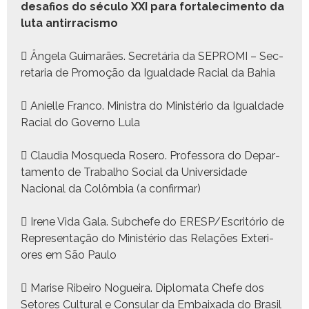
desafios do sécu­lo XXI para for­t­alec­i­men­to da
luta antir­racis­mo
 Ângela Guimarães. Secretária da SEPROMI – Sec­
re­taria de Pro­moção da Igual­dade Racial da Bahia
 Anielle Fran­co. Min­is­tra do Min­istério da Igual­dade
Racial do Gov­er­no Lula
 Clau­dia Mosque­da Rosero. Pro­fes­so­ra do Depar­
ta­men­to de Tra­bal­ho Social da Uni­ver­si­dade
Nacional da Colôm­bia (a con­fir­mar)
 Irene Vida Gala. Sub­chefe do ERESP/Escritório de
Rep­re­sen­tação do Min­istério das Relações Exte­ri­
ores em São Paulo
 Marise Ribeiro Nogueira. Diplo­ma­ta Chefe dos
Setores Cul­tur­al e Con­sular da Embaix­a­da do Brasil