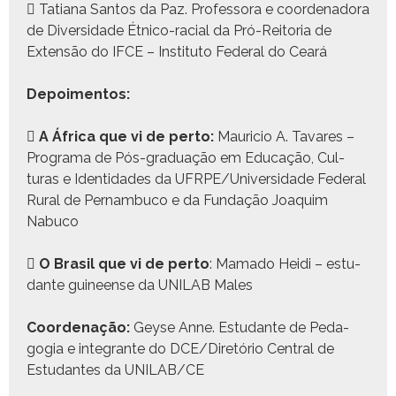
 Tatiana San­tos da Paz. Pro­fes­so­ra e coor­de­nado­ra
de Diver­si­dade Étni­co-racial da Pró-Reito­ria de
Exten­são do IFCE – Insti­tu­to Fed­er­al do Ceará
Depoi­men­tos:

A África que vi de per­to:
Mauri­cio A. Tavares –
Pro­gra­ma de Pós-grad­u­ação em Edu­cação, Cul­
turas e Iden­ti­dades da UFRPE/Universidade Fed­er­al
Rur­al de Per­nam­bu­co e da Fun­dação Joaquim
Nabu­co

O Brasil que vi de per­to
: Mama­do Hei­di – estu­
dante guineense da UNILAB Males
Coor­de­nação:
Geyse Anne. Estu­dante de Ped­a­
gogia e inte­grante do DCE/Diretório Cen­tral de
Estu­dantes da UNILAB/CE