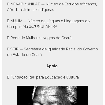
 NEAABI/UNILAB — Núcleo de Estu­dos Africanos,
Afro-brasileiros e Indí­ge­nas
 NULIM — Núcleo de Lín­guas e Lin­gua­gens do
Cam­pus Malês/UNULAB-BA
 Rede de Mul­heres Negras do Ceará
 SEIR — Sec­re­taria de Igual­dade Racial do Gov­er­no
do Esta­do do Ceará
Apoio
 Fun­dação Itaú para Edu­cação e Cul­tura