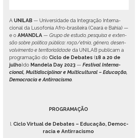
A
UNILAB
— Uni­ver­si­dade da Inte­gração Inter­na­
cional da Luso­fo­nia Afro-brasileira (Ceará e Bahia) —
e o
AMANDLA
—
Grupo de estu­do, pesquisa e exten­
são sobre políti­ca públi­ca: raça/etnia, gênero, desen­
volvi­men­to e ter­ri­to­ri­al­i­dade
da UNILAB pub­li­cam a
pro­gra­mação do
Ciclo de Debates
(
18 a 20 de
jul­ho
)do
Man­dela Day 2023
—
Fes­ti­val Inter­na­
cional, Mul­ti­dis­ci­pli­nar e Mul­ti­cul­tur­al – Edu­cação,
Democ­ra­cia e Antir­racis­mo
.
PROGRAMAÇÃO
I.
Ciclo Vir­tu­al de Debates – Edu­cação, Democ­
ra­cia e Antir­racis­mo