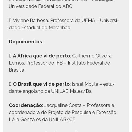
Uni­ver­si­dade Fed­er­al do ABC
 Viviane Bar­bosa. Pro­fes­so­ra da UEMA – Uni­ver­si­
dade Estad­ual do Maran­hão
Depoi­men­tos:

A África que vi de per­to
: Guil­herme Oliveira
Lemos. Pro­fes­sor do IFB – Insti­tu­to Fed­er­al de
Brasília

O Brasil que vi de per­to
: Israel Mbule – estu­
dante angolano da UNILAB Males/Ba
Coor­de­nação:
Jacque­line Cos­ta – Pro­fes­so­ra e
coor­de­nado­ra do Pro­je­to de Pesquisa e Exten­são
Lélia Gonzáles da UNILAB/CE