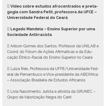

Vídeo sobre estu­dos afro­cen­tra­dos e pre­t­a­
gogia com San­dra Petit, pro­fes­so­ra da UFCE –
Uni­ver­si­dade Fed­er­al do Ceará

Lega­do Man­dela – Ensi­no Supe­ri­or por uma
Sociedade Antir­racista
 Aril­son Gomes dos San­tos. Pro­fes­sor da UNILAB e
Coord. do Fórum de Ações Afir­ma­ti­vas e da Edu­
cação Étni­co-Racial do Ensi­no Supe­ri­or no Ceará
 Luiza Reis. Pro­fes­so­ra da UFPE/Universidade Fed­
er­al de Per­nam­bu­co e Vice-pres­i­dente da ABEÁfrica
– Asso­ci­ação Brasileira de Estu­dos Africanos
 Lívia Nasci­men­to. Jurista e ativista da GRUNEC –
Grupo de Val­oriza­ção Negra do Cariri