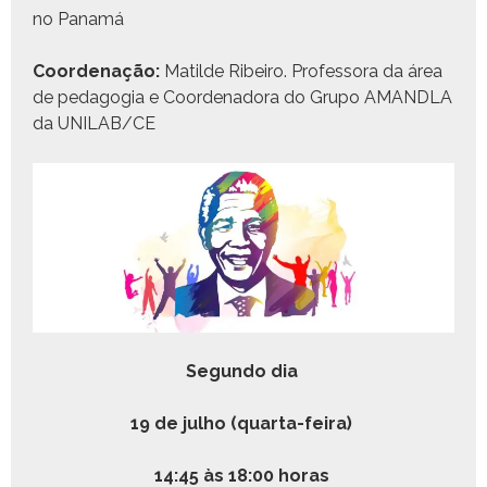
no Panamá
Coor­de­nação:
Matilde Ribeiro. Pro­fes­so­ra da área
de ped­a­gogia e Coor­de­nado­ra do Grupo AMANDLA
da UNILAB/CE
Segun­do dia
19 de jul­ho (quar­ta-feira)
14:45 às 18:00 horas