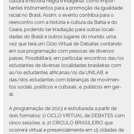
cul­tura e história negra e indí­ge­na), como impor­
tantes instru­men­tos para a pro­moção da igual­dade
racial no Brasil. Assim, o even­to con­tribui para o
reen­con­tro com a história e cul­tura da Bahia e do
Ceará, poden­do ter irra­di­ação para out­ras local­i­
dades do Brasil e out­ros lugares do mun­do, uma
vez que terá um Ciclo Vir­tu­al de Debates con­tan­do
em sua pro­gra­mação com pes­soas de diver­sos
país­es. Pos­si­bil­i­tará, em par­tic­u­lar, encon­tros das/os
estu­dantes de diver­sas local­i­dades brasileiras com
as/os estu­dantes africanas/os da UNILAB, e
das/dos estu­dantes com lid­er­anças de movi­men­
tos soci­ais, políti­cos e cul­tur­ais, e, públi­cos em ger­
al.
A pro­gra­mação de 2023 é estru­tu­ra­da a par­tir de
dois for­matos: 1) CICLO VIRTUAL de DEBATES com
cin­co sessões, e, 2) CÍRCULO BRASILEIRO que
ocor­rerá vir­tu­al e pres­en­cial­mente em 15 cidades de