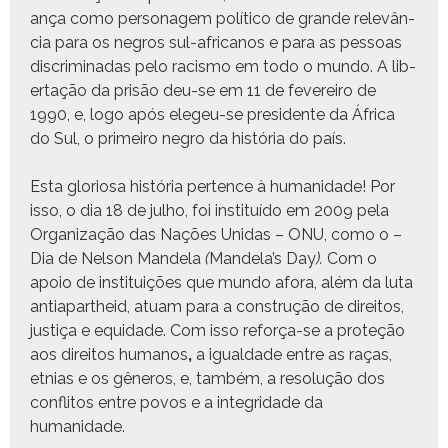
ança como per­son­agem políti­co de grande relevân­
cia para os negros sul-africanos e para as pes­soas
dis­crim­i­nadas pelo racis­mo em todo o mun­do. A lib­
er­tação da prisão deu-se em 11 de fevereiro de
1990, e, logo após elegeu-se pres­i­dente da África
do Sul, o primeiro negro da história do país.
Esta glo­riosa história per­tence à humanidade! Por
isso, o dia 18 de jul­ho, foi insti­tuí­do em 2009 pela
Orga­ni­za­ção das Nações Unidas – ONU, como o –
Dia de Nel­son Man­dela
(
Mandela’s Day
).
Com o
apoio de insti­tu­ições que mun­do afo­ra, além da luta
anti­a­partheid, atu­am para a con­strução de dire­itos,
justiça e equidade. Com isso reforça-se a pro­teção
aos dire­itos humanos
,
a igual­dade entre as raças,
etnias e os gêneros, e, tam­bém, a res­olução dos
con­fli­tos entre povos e a inte­gri­dade da
humanidade.