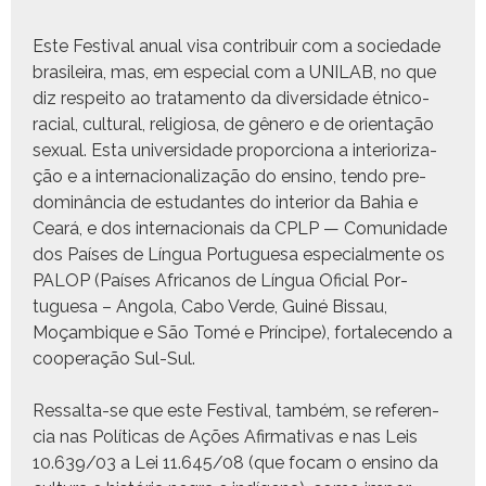
Este Fes­ti­val anu­al visa con­tribuir com a sociedade
brasileira, mas, em espe­cial com a UNILAB, no que
diz respeito ao trata­men­to da diver­si­dade étni­co-
racial, cul­tur­al, reli­giosa, de gênero e de ori­en­tação
sex­u­al. Esta uni­ver­si­dade pro­por­ciona a inte­ri­or­iza­
ção e a inter­na­cional­iza­ção do ensi­no, ten­do pre­
dom­inân­cia de estu­dantes do inte­ri­or da Bahia e
Ceará, e dos inter­na­cionais da CPLP — Comu­nidade
dos País­es de Lín­gua Por­tugue­sa espe­cial­mente os
PALOP (País­es Africanos de Lín­gua Ofi­cial Por­
tugue­sa – Ango­la, Cabo Verde, Guiné Bis­sau,
Moçam­bique e São Tomé e Príncipe), for­t­ale­cen­do a
coop­er­ação Sul-Sul.
Ressalta-se que este Fes­ti­val, tam­bém, se ref­er­en­
cia nas Políti­cas de Ações Afir­ma­ti­vas e nas Leis
10.639/03 a Lei 11.645/08 (que focam o ensi­no da