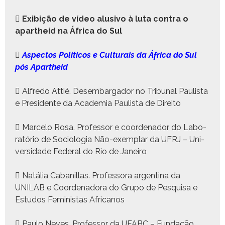

Exibição de vídeo alu­si­vo à luta con­tra o
apartheid na África do Sul

Aspec­tos Políti­cos e Cul­tur­ais da África do Sul
pós Apartheid
 Alfre­do Attié. Desem­bar­gador no Tri­bunal Paulista
e Pres­i­dente da Acad­e­mia Paulista de Dire­ito
 Marce­lo Rosa. Pro­fes­sor e coor­de­nador do Lab­o­
ratório de Soci­olo­gia Não-exem­plar da UFRJ – Uni­
ver­si­dade Fed­er­al do Rio de Janeiro
 Natália Caban­il­las. Pro­fes­so­ra argenti­na da
UNILAB e Coor­de­nado­ra do Grupo de Pesquisa e
Estu­dos Fem­i­nistas Africanos
 Paulo Neves. Pro­fes­sor da UFABC – Fun­dação