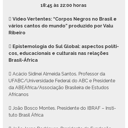
18:45 às 22:00 horas

Vídeo Ver­tentes: “Cor­pos Negros no Brasil e
vários can­tos do mun­do” pro­duzi­do por Valu
Ribeiro

Epis­te­molo­gia do Sul Glob­al: aspec­tos políti­
cos, edu­ca­cionais e cul­tur­ais nas relações
Brasil-África
 Acá­cio Sidinei Almei­da San­tos. Pro­fes­sor da
UFABC/Universidade Fed­er­al do ABC e Pres­i­dente
da ABEÁfrica/Associação Brasileira de Estu­dos
Africanos
 João Bosco Montes. Pres­i­dente do IBRAF – Insti­
tu­to Brasil África