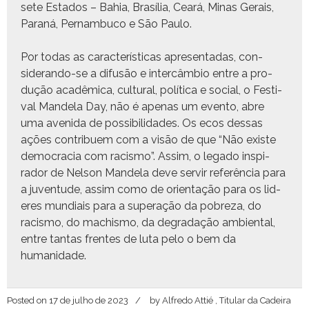
sete Esta­dos – Bahia, Brasília, Ceará, Minas Gerais,
Paraná, Per­nam­bu­co e São Paulo.
Por todas as car­ac­terís­ti­cas apre­sen­tadas, con­
sideran­do-se a difusão e inter­câm­bio entre a pro­
dução acadêmi­ca, cul­tur­al, políti­ca e social, o Fes­ti­
val Man­dela Day, não é ape­nas um even­to, abre
uma aveni­da de pos­si­bil­i­dades. Os ecos dessas
ações con­tribuem com a visão de que “Não existe
democ­ra­cia com racis­mo”. Assim, o lega­do inspi­
rador de Nel­son Man­dela deve servir refer­ên­cia para
a juven­tude, assim como de ori­en­tação para os lid­
eres mundi­ais para a super­ação da pobreza, do
racis­mo, do machis­mo, da degradação ambi­en­tal,
entre tan­tas frentes de luta pelo o bem da
humanidade.
Posted on
17 de julho de 2023
by
Alfredo Attié , Titular da Cadeira