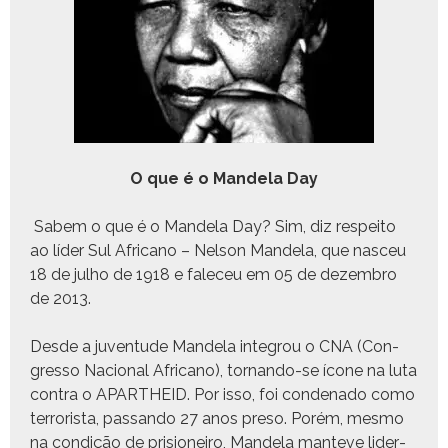
O que é o Man­dela Day
Sabem o que é o Man­dela Day? Sim, diz respeito
ao líder Sul Africano – Nel­son Man­dela, que nasceu
18 de jul­ho de 1918 e fale­ceu em 05 de dezem­bro
de 2013.
Des­de a juven­tude Man­dela inte­grou o CNA (Con­
gres­so Nacional Africano), tor­nan­do-se ícone na luta
con­tra o APARTHEID. Por isso, foi con­de­na­do como
ter­ror­ista, pas­san­do 27 anos pre­so. Porém, mes­mo
na condição de pri­sioneiro, Man­dela man­teve lid­er­