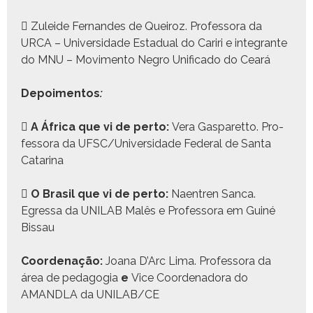
 Zulei­de Fer­nan­des de Queiroz. Pro­fes­so­ra da
URCA – Uni­ver­si­dade Estad­ual do Cariri e inte­grante
do MNU – Movi­men­to Negro Unifi­ca­do do Ceará
Depoi­men­tos
:

A África que vi de per­to:
Vera Gas­paret­to. Pro­
fes­so­ra da UFSC/Universidade Fed­er­al de San­ta
Cata­ri­na

O Brasil que vi de per­to:
Naen­tren San­ca.
Egres­sa da UNILAB Malês e Pro­fes­so­ra em Guiné
Bis­sau
Coor­de­nação:
Joana D’Arc Lima. Pro­fes­so­ra da
área de ped­a­gogia
e
Vice Coor­de­nado­ra do
AMANDLA da UNILAB/CE