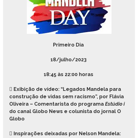
Primeiro Dia
18/julho/2023
18:45 às 22:00 horas

Exibição de vídeo: “Lega­dos Man­dela para
con­strução de vidas sem racis­mo”, por Flávia
Oliveira – Comen­tarista do pro­gra­ma
Estú­dio i
do canal Globo News e col­u­nista do jor­nal O
Globo

Inspi­rações deix­adas por Nel­son Man­dela: