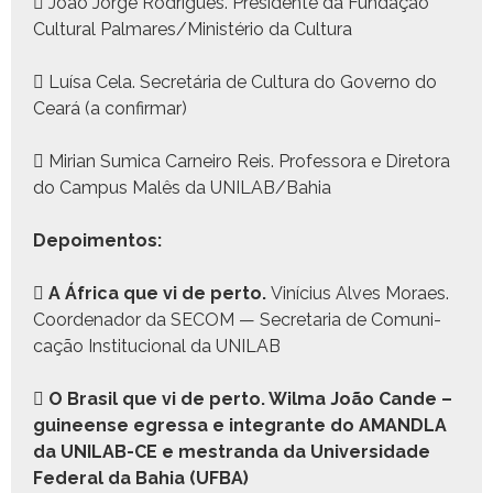
 João Jorge Rodrigues. Pres­i­dente da Fun­dação
Cul­tur­al Palmares/Ministério da Cul­tura
 Luísa Cela. Secretária de Cul­tura do Gov­er­no do
Ceará (a con­fir­mar)
 Miri­an Sum­i­ca Carneiro Reis. Pro­fes­so­ra e Dire­to­ra
do Cam­pus Malês da UNILAB/Bahia
Depoi­men­tos:

A África que vi de per­to.
Viní­cius Alves Moraes.
Coor­de­nador da SECOM — Sec­re­taria de Comu­ni­
cação Insti­tu­cional da UNILAB

O Brasil que vi de per­to. Wilma João Can­de –
guineense egres­sa e inte­grante do AMANDLA
da UNILAB-CE e mes­tran­da da Uni­ver­si­dade
Fed­er­al da Bahia (UFBA)