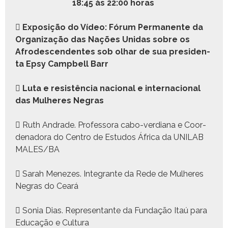
18:45 às 22:00 horas

Exposição do Vídeo: Fórum Per­ma­nente da
Orga­ni­za­ção das Nações Unidas sobre os
Afrode­scen­dentes sob olhar de sua pres­i­den­
ta Epsy Camp­bell Barr

Luta e resistên­cia nacional e inter­na­cional
das Mul­heres Negras
 Ruth Andrade. Pro­fes­so­ra cabo-ver­diana e Coor­
de­nado­ra do Cen­tro de Estu­dos África da UNILAB
MALES/BA
 Sarah Menezes. Inte­grante da Rede de Mul­heres
Negras do Ceará
 Sonia Dias. Rep­re­sen­tante da Fun­dação Itaú para
Edu­cação e Cul­tura