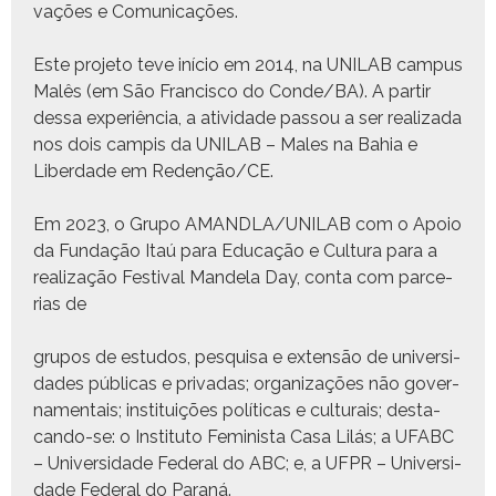
vações e Comu­ni­cações.
Este pro­je­to teve iní­cio em 2014, na UNILAB cam­pus
Malês (em São Fran­cis­co do Conde/BA). A par­tir
dessa exper­iên­cia, a ativi­dade pas­sou a ser real­iza­da
nos dois camp­is da UNILAB – Males na Bahia e
Liber­dade em Redenção/CE.
Em 2023, o Grupo AMANDLA/UNILAB com o Apoio
da Fun­dação Itaú para Edu­cação e Cul­tura para a
real­iza­ção Fes­ti­val Man­dela Day, con­ta com parce­
rias de
gru­pos de estu­dos, pesquisa e exten­são de uni­ver­si­
dades públi­cas e pri­vadas; orga­ni­za­ções não gov­er­
na­men­tais; insti­tu­ições políti­cas e cul­tur­ais; desta­
can­do-se: o Insti­tu­to Fem­i­nista Casa Lilás; a UFABC
– Uni­ver­si­dade Fed­er­al do ABC; e, a UFPR – Uni­ver­si­
dade Fed­er­al do Paraná.