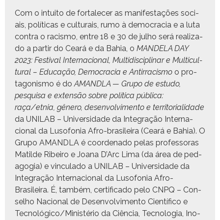
Com o intu­ito de for­t­ale­cer as man­i­fes­tações soci­
ais, políti­cas e cul­tur­ais, rumo à democ­ra­cia e a luta
con­tra o racis­mo, entre 18 e 30 de jul­ho será real­iza­
do a par­tir do Ceará e da Bahia, o
MANDELA DAY
2023: Fes­ti­val Inter­na­cional, Mul­ti­dis­ci­pli­nar e Mul­ti­cul­
tur­al – Edu­cação, Democ­ra­cia e Antir­racis­mo
o pro­
tag­o­nis­mo é do
AMANDLA — Grupo de estu­do,
pesquisa e exten­são sobre políti­ca públi­ca:
raça/etnia, gênero, desen­volvi­men­to e ter­ri­to­ri­al­i­dade
da UNILAB – Uni­ver­si­dade da Inte­gração Inter­na­
cional da Luso­fo­nia Afro-brasileira (Ceará e Bahia). O
Grupo AMANDLA é coor­de­na­do pelas pro­fes­so­ras
Matilde Ribeiro e Joana D’Arc Lima (da área de ped­
a­gogia) e vin­cu­la­do a UNILAB – Uni­ver­si­dade da
Inte­gração Inter­na­cional da Luso­fo­nia Afro-
Brasileira. É, tam­bém, cer­ti­fi­ca­do pelo CNPQ – Con­
sel­ho Nacional de Desen­volvi­men­to Cien­tí­fi­co e
Tecnológico/Ministério da Ciên­cia, Tec­nolo­gia, Ino­