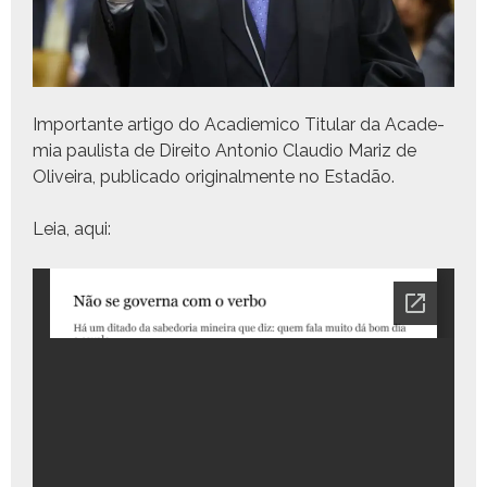
Impor­tante arti­go do Acadiemi­co Tit­u­lar da Acad­e­
mia paulista de Dire­ito Anto­nio Clau­dio Mariz de
Oliveira, pub­li­ca­do orig­i­nal­mente no Estadão.
Leia, aqui: