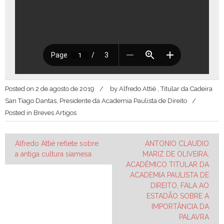
Posted on
2 de agosto de 2019
by
Alfredo Attié , Titular da Cadeira
San Tiago Dantas, Presidente da Academia Paulista de Direito
Posted in
Breves Artigos
Navegação
Alfredo Attié reflete sobre
ANTONIO CLAUDIO
a antiga cultura siamesa
MARIZ DE OLIVEIRA,
de
ACADÊMICO TITULAR DA
Post
ACADEMIA PAULISTA DE
DIREITO, FALA AO
ESTADÃO SOBRE A
IMPORTÂNCIA DA
PALAVRA