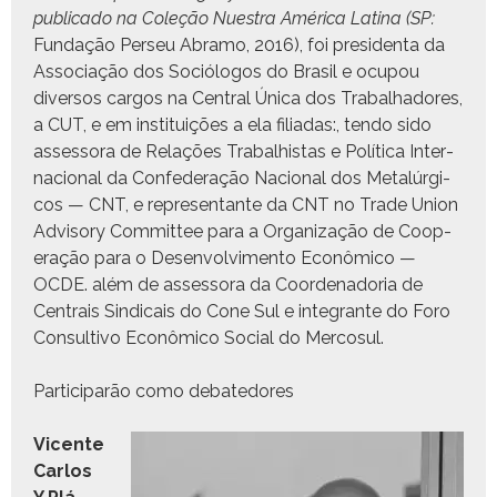
pub­li­ca­do na Coleção Nues­tra Améri­ca Lati­na (SP:
Fun­dação Perseu Abramo, 2016), foi pres­i­den­ta da
Asso­ci­ação dos Sociól­o­gos do Brasil e ocupou
diver­sos car­gos na Cen­tral Úni­ca dos Tra­bal­hadores,
a CUT, e em insti­tu­ições a ela fil­i­adas:, ten­do sido
asses­so­ra de Relações Tra­bal­his­tas e Políti­ca Inter­
na­cional da Con­fed­er­ação Nacional dos Met­alúr­gi­
cos — CNT, e rep­re­sen­tante da CNT no Trade Union
Advi­so­ry Com­mit­tee para a Orga­ni­za­ção de Coop­
er­ação para o Desen­volvi­men­to Econômi­co —
OCDE. além de asses­so­ra da Coor­de­nado­ria de
Cen­trais Sindi­cais do Cone Sul e inte­grante do Foro
Con­sul­ti­vo Econômi­co Social do Mercosul.
Par­tic­i­parão como debatedores
Vicente
Car­los