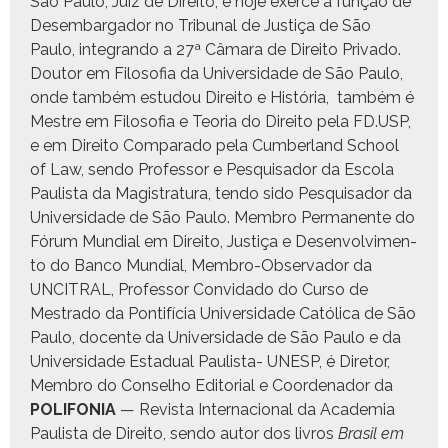
São Paulo, Juiz de Dire­ito, e hoje exerce a função de
Desem­bar­gador no Tri­bunal de Justiça de São
Paulo, inte­gran­do a 27ª Câmara de Dire­ito Pri­va­do.
Doutor em Filosofia da Uni­ver­si­dade de São Paulo,
onde tam­bém estu­dou Dire­ito e História, tam­bém é
Mestre em Filosofia e Teo­ria do Dire­ito pela FD.USP,
e em Dire­ito Com­para­do pela Cum­ber­land School
of Law, sendo Pro­fes­sor e Pesquisador da Esco­la
Paulista da Mag­i­s­tratu­ra, ten­do sido Pesquisador da
Uni­ver­si­dade de São Paulo. Mem­bro Per­ma­nente do
Fórum Mundi­al em Dire­ito, Justiça e Desen­volvi­men­
to do Ban­co Mundi­al, Mem­bro-Obser­vador da
UNCITRAL, Pro­fes­sor Con­vi­da­do do Cur­so de
Mestra­do da Pon­tif­í­cia Uni­ver­si­dade Católi­ca de São
Paulo, docente da Uni­ver­si­dade de São Paulo e da
Uni­ver­si­dade Estad­ual Paulista- UNESP, é Dire­tor,
Mem­bro do Con­sel­ho Edi­to­r­i­al e Coor­de­nador da
POLIFONIA
— Revista Inter­na­cional da Acad­e­mia
Paulista de Dire­ito, sendo autor dos livros
Brasil em