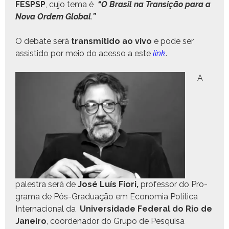
FESPSP
, cujo tema é
“O Brasil na Tran­sição para a
Nova Ordem
Glob­al
.
”
O debate será
trans­mi­ti­do ao vivo
e pode ser
assis­ti­do por meio do aces­so a este
link
.
A
palestra será de
José Luís Fiori,
pro­fes­sor do Pro­
gra­ma de Pós-Grad­u­ação em Econo­mia Políti­ca
Inter­na­cional da
Uni­ver­si­dade Fed­er­al do Rio de
Janeiro
, coor­de­nador do Grupo de Pesquisa