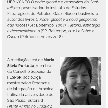
UFRJ/CNPQ
O poder glob­al e a geopolíti­ca do Cap­i­
tal­is­mo
, pesquisador do Insti­tu­to de Estu­dos
Estratégi­cos do Petróleo, Gás e Bio­com­bustíveis, é
autor dos livros
O Poder glob­al e a nova geopolíti­ca
das nações
(SP: Boitem­po, 2007),
História, estraté­gia
e desen­volvi­men­to
(SP: Boitem­po, 2011) e
Sobre a
Guer­ra
(Petrópo­lis: Vozes 2018).
A medi­ação será de
Maria
Sil­via Portel­la
, mem­bra
do Con­sel­ho Supe­ri­or da
FESPSP
, sociólo­ga ,
mestre peloo Pro­gra­ma
de Inte­gração da Améri­ca
Lati­na da Uni­ver­si­dade de
São Paulo, auto­ra d
Frente Ampla no Uruguay,