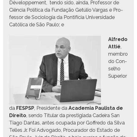
Développe­ment, ten­do sido, ain­da, Pro­fes­sor de
Ciên­cia Políti­ca da Fun­dação Getúlio Var­gas e Pro­
fes­sor de Soci­olo­gia da Pon­tif­í­cia Uni­ver­si­dade
Católi­ca de São Paulo; e
Alfre­do
Attié
,
mem­bro
do Con­
sel­ho
Supe­ri­or
da
FESPSP
, Pres­i­dente da
Acad­e­mia Paulista de
Dire­ito
, sendo Tit­u­lar da pres­ti­gia­da Cadeira San
Tia­go Dan­tas, antes ocu­pa­da por Gof­fre­do da Sil­va
Telles Jr. Foi Advo­ga­do, Procu­rador do Esta­do de