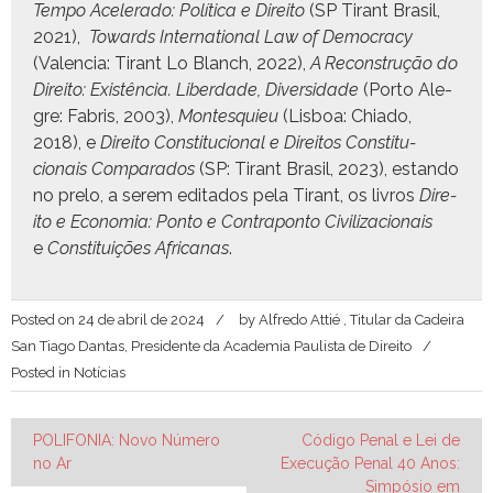
Tem­po Acel­er­a­do: Políti­ca e Dire­ito
(SP Tirant Brasil,
2021),
Towards Inter­na­tion­al Law of Democ­ra­cy
(Valen­cia: Tirant Lo Blanch, 2022),
A Recon­strução do
Dire­ito: Existên­cia. Liber­dade, Diver­si­dade
(Por­to Ale­
gre: Fab­ris, 2003),
Mon­tesquieu
(Lis­boa: Chi­a­do,
2018), e
Dire­ito Con­sti­tu­cional e Dire­itos Con­sti­tu­
cionais Com­para­dos
(SP: Tirant Brasil, 2023), estando
no pre­lo, a serem edi­ta­dos pela Tirant, os livros
Dire­
ito e Econo­mia: Pon­to e Con­trapon­to Civ­i­liza­cionais
e
Con­sti­tu­ições Africanas
.
Posted on
24 de abril de 2024
by
Alfredo Attié , Titular da Cadeira
San Tiago Dantas, Presidente da Academia Paulista de Direito
Posted in
Notícias
Navegação
POLIFONIA: Novo Número
Código Penal e Lei de
no Ar
Execução Penal 40 Anos:
de
Simpósio em