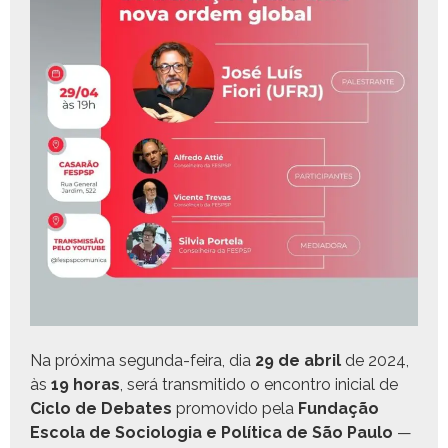
Na próx­i­ma segun­da-feira, dia
29 de abril
de 2024,
às
19 horas
, será trans­mi­ti­do o encon­tro ini­cial de
Ciclo de Debates
pro­movi­do pela
Fun­dação
Esco­la de Soci­olo­gia e Políti­ca de São Paulo
—