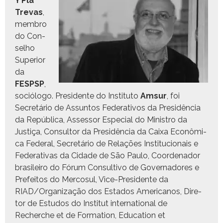
Y Plá
Trevas
,
mem­bro
do Con­
sel­ho
Supe­ri­or
da
FESPSP
,
sociól­o­go. Pres­i­dente do Insti­tu­to
Amsur
, foi
Secretário de Assun­tos Fed­er­a­tivos da Presidên­cia
da Repúbli­ca, Asses­sor Espe­cial do Min­istro da
Justiça, Con­sul­tor da Presidên­cia da Caixa Econômi­
ca Fed­er­al, Secretário de Relações Insti­tu­cionais e
Fed­er­a­ti­vas da Cidade de São Paulo, Coor­de­nador
brasileiro do Fórum Con­sul­ti­vo de Gov­er­nadores e
Prefeitos do Mer­co­sul, Vice-Pres­i­dente da
RIAD/Organização dos Esta­dos Amer­i­canos, Dire­
tor de Estu­dos do Insti­tut inter­na­tion­al de
Recherche et de For­ma­tion, Edu­ca­tion et