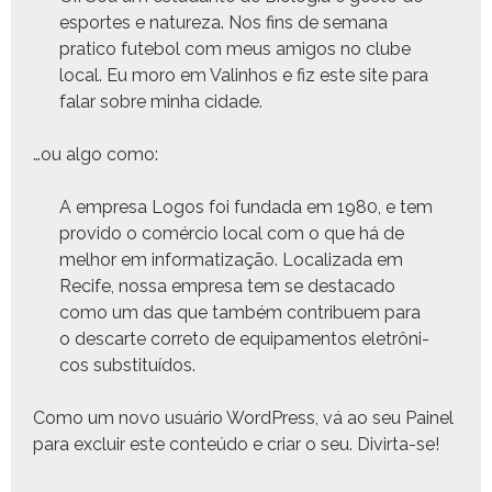
esportes e natureza. Nos fins de sem­ana
prati­co fute­bol com meus ami­gos no clube
local. Eu moro em Val­in­hos e fiz este site para
falar sobre min­ha cidade.
…ou algo como:
A empre­sa Logos foi fun­da­da em 1980, e tem
provi­do o comér­cio local com o que há de
mel­hor em informa­ti­za­ção. Local­iza­da em
Recife, nos­sa empre­sa tem se desta­ca­do
como um das que tam­bém con­tribuem para
o descarte cor­re­to de equipa­men­tos eletrôni­
cos substituídos.
Como um novo usuário Word­Press, vá ao seu
Painel
para excluir este con­teú­do e cri­ar o seu. Divirta-se!