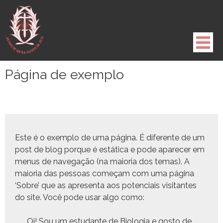
Pule
para
o
conteúdo
Página de exemplo
Este é o exem­p­lo de uma pági­na. É difer­ente de um
post de blog porque é estáti­ca e pode apare­cer em
menus de nave­g­ação (na maio­r­ia dos temas). A
maio­r­ia das pes­soas começam com uma pági­na
‘Sobre’ que as apre­sen­ta aos poten­ci­ais vis­i­tantes
do site. Você pode usar algo como:
Oi! Sou um estu­dante de Biolo­gia e gos­to de