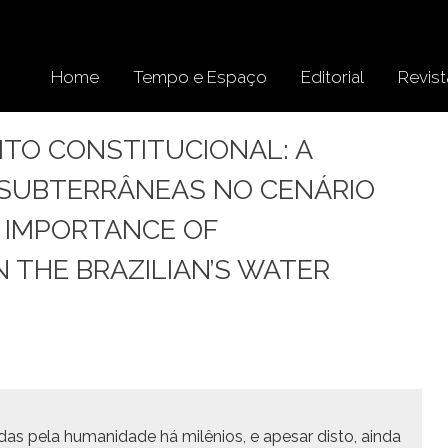
Home
Tempo e Espaço
Editorial
Revist
EITO CONSTITUCIONAL: A
 SUBTERRÂNEAS NO CENÁRIO
E IMPORTANCE OF
THE BRAZILIAN’S WATER
adas pela humanidade há milênios, e ape­sar dis­to, ain­da