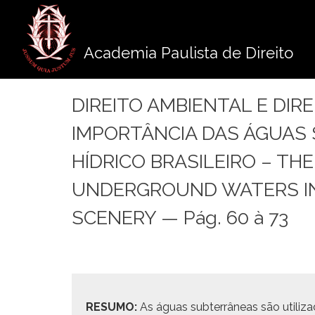
Pule
para
o
Academia Paulista de Direito
conteúdo
DIREITO AMBIENTAL E DIR
IMPORTÂNCIA DAS ÁGUAS
HÍDRICO BRASILEIRO – TH
UNDERGROUND WATERS IN 
SCENERY — Pág. 60 à 73
RESUMO:
As águas subterrâneas são uti­liz