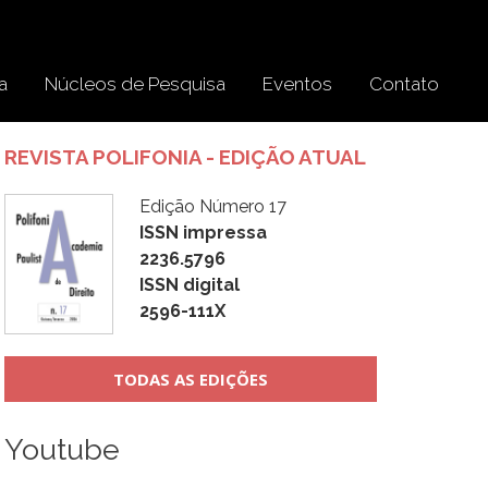
a
Núcleos de Pesquisa
Eventos
Contato
REVISTA POLIFONIA - EDIÇÃO ATUAL
Edição Número 17
ISSN impressa
2236.5796
ISSN digital
2596-111X
TODAS AS EDIÇÕES
Youtube