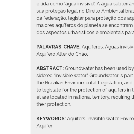
é tida como ‘água invisível’. A água subterr
sua proteção legal no Dire­ito Ambi­en­tal bra
da federação, leg­is­lar para proteção dos a
maiores aquíferos do plan­e­ta se encon­tram so
dos aspec­tos urbanísticos e ambi­en­tais para
PALAVRAS-CHAVE:
Aquíferos. Águas invisív
Aquífero Alter do Chão.
ABSTRACT:
Ground­wa­ter has been used by ma
sid­ered “invis­i­ble water”. Ground­wa­ter is part
the Brazil­ian Envi­ron­men­tal Leg­is­la­tion, and, 
to leg­is­late for the pro­tec­tion of aquifers in
et are locat­ed in nation­al ter­ri­to­ry, requir­i
their protection.
KEYWORDS:
Aquifers. Invis­i­ble water. Envi
Aquifer.