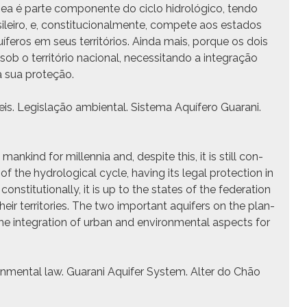
ânea é parte com­po­nente do ciclo hidrológico, ten­do
sileiro, e, con­sti­tu­cional­mente, com­pete aos esta­dos
quíferos em seus territórios. Ain­da mais, porque os dois
b o território nacional, neces­si­tan­do a integração
 sua proteção.
eis. Legislação ambi­en­tal. Sis­tema Aquífero Guarani.
nkind for mil­len­nia and, despite this, it is still con­
 of the hydro­log­i­cal cycle, hav­ing its legal pro­tec­tion in
con­sti­tu­tion­al­ly, it is up to the states of the fed­er­a­tion
 their ter­ri­to­ries. The two impor­tant aquifers on the plan­
ng the inte­gra­tion of urban and envi­ron­men­tal aspects for
­ron­men­tal law. Guarani Aquifer Sys­tem. Alter do Chão