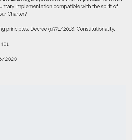
ol­un­tary imple­men­ta­tion com­pat­i­ble with the spir­it of
our Char­ter?
prin­ci­ples. Decree 9,571/2018. Con­sti­tu­tion­al­i­ty.
3401
08/2020