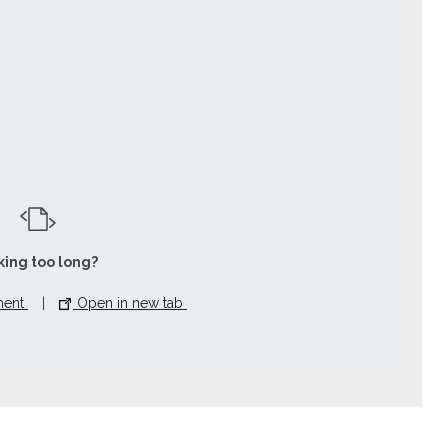
­ing too long?
ment
|
Open in new tab