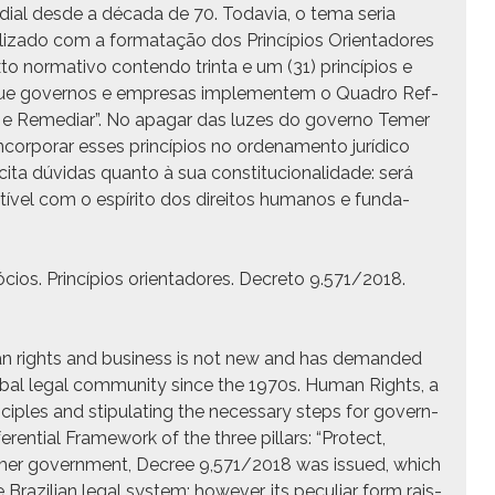
i­al des­de a déca­da de 70. Todavia, o tema seria
­iza­do com a for­matação dos Princí­pios Ori­en­ta­dores
nor­ma­ti­vo con­tendo trin­ta e um (31) princí­pios e
 que gov­er­nos e empre­sas imple­mentem o Quadro Ref­
tar e Reme­di­ar”. No apa­gar das luzes do gov­er­no Temer
or­po­rar ess­es princí­pios no orde­na­men­to jurídi­co
ci­ta dúvi­das quan­to à sua con­sti­tu­cional­i­dade: será
ív­el com o espíri­to dos dire­itos humanos e fun­da­
ios. Princí­pios ori­en­ta­dores. Decre­to 9.571/2018.
an rights and busi­ness is not new and has demand­ed
b­al legal com­mu­ni­ty since the 1970s. Human Rights, a
n­ci­ples and stip­u­lat­ing the nec­es­sary steps for gov­ern­
en­tial Frame­work of the three pil­lars: “Pro­tect,
mer gov­ern­ment, Decree 9,571/2018 was issued, which
 Brazil­ian legal sys­tem; how­ev­er, its pecu­liar form rais­