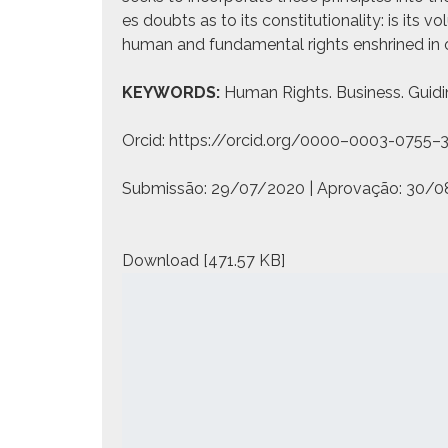
es doubts as to its con­sti­tu­tion­al­i­ty: is its v
human and fun­da­men­tal rights enshrined in 
KEYWORDS:
Human Rights. Busi­ness. Guid­ing 
Orcid: https://orcid.org/0000–0003-0755–
Sub­mis­são: 29/07/2020 | Aprovação: 30/
Down­load [471.57 KB]