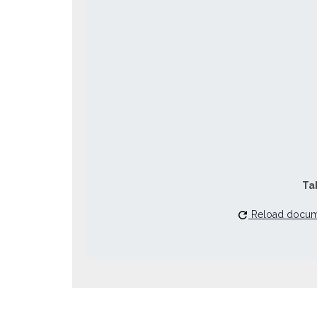
Tak
Reload docu