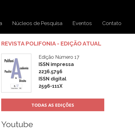
a
Núcleos de Pesquisa
Eventos
Contato
REVISTA POLIFONIA - EDIÇÃO ATUAL
Edição Número 17
ISSN impressa
2236.5796
ISSN digital
2596-111X
TODAS AS EDIÇÕES
Youtube