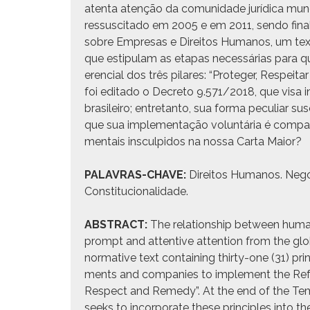
aten­ta atenção da comu­nidade jurídi­ca mund
ressus­ci­ta­do em 2005 e em 2011, sendo final
sobre Empre­sas e Dire­itos Humanos, um tex­to 
que estip­u­lam as eta­pas necessárias para
er­en­cial dos três pilares: “Pro­te­ger, Respei
foi edi­ta­do o Decre­to 9.571/2018, que visa inc
brasileiro; entre­tan­to, sua for­ma pecu­liar sus­
que sua imple­men­tação vol­un­tária é com­pat
men­tais insculpi­dos na nos­sa Car­ta Maior?
PALAVRAS-CHAVE:
Dire­itos Humanos. Negó­c
Constitucionalidade.
ABSTRACT:
The rela­tion­ship between hum
prompt and atten­tive atten­tion from the glo
nor­ma­tive text con­tain­ing thir­ty-one (31) pri
ments and com­pa­nies to imple­ment the Ref­er­
Respect and Rem­e­dy”. At the end of the Te
seeks to incor­po­rate these prin­ci­ples into the