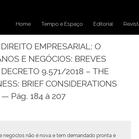
Home
Tempo e Espaço
Editorial
Revist
 DIREITO EMPRESARIAL: O
ANOS E NEGÓCIOS: BREVES
DECRETO 9.571/2018 – THE
ESS: BRIEF CONSIDERATIONS
— Pág. 184 à 207
 e negó­cios não é nova e tem deman­da­do pronta e