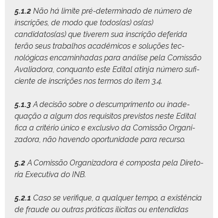
5.1.2
Não há lim­ite pré-deter­mi­na­do de número de
inscrições, de modo que todos(as) os(as)
candidatos(as) que tiverem sua inscrição deferi­da
terão seus tra­bal­hos acadêmi­cos e soluções tec­
nológ­i­cas encam­in­hadas para análise pela Comis­são
Avali­ado­ra, con­quan­to este Edi­tal atin­ja número sufi­
ciente de inscrições nos ter­mos do item 3.4.
5.1.3
A decisão sobre o des­cumpri­men­to ou inad­e­
quação a algum dos req­ui­si­tos pre­vis­tos neste Edi­tal
fica a critério úni­co e exclu­si­vo da Comis­são Orga­ni­
zado­ra, não haven­do opor­tu­nidade para recurso.
5.2
A Comis­são Orga­ni­zado­ra é com­pos­ta pela Dire­to­
ria Exec­u­ti­va do INB.
5.2.1
Caso se ver­i­fique, a qual­quer tem­po, a existên­cia
de fraude ou out­ras práti­cas ilíc­i­tas ou enten­di­das