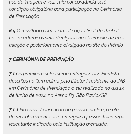
uso de imagem e voz, cuja con­cordân­cia será
condição obri­gatória para par­tic­i­pação na Cer­imô­nia
de Premiação.
6.5
O resul­ta­do com a clas­si­fi­cação final dos tra­bal­
hos acadêmi­cos será divul­ga­do na Cer­imô­nia de Pre­
mi­ação e pos­te­ri­or­mente divul­ga­do no site do Prêmio.
7 CERIMÔNIA DE PREMIAÇÃO
7.1
Os prêmios e selos serão entregues aos Final­is­tas
descritos no item aci­ma pelo Dire­tor Pres­i­dente do INB
em Cer­imô­nia de Pre­mi­ação a ser real­iza­da no dia 13
de jun­ho de 2024, na Are­na B3, São Paulo/SP.
7.1.1
No caso de inscrição de pes­soa jurídi­ca, o selo
de recon­hec­i­men­to será entregue a pes­soa físi­ca rep­
re­sen­tante indi­ca­do pela insti­tu­ição premiada.