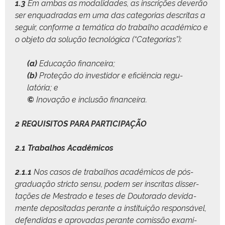
1.3
Em ambas as modal­i­dades, as inscrições dev­erão
ser enquadradas em uma das cat­e­go­rias descritas a
seguir, con­forme a temáti­ca do tra­bal­ho acadêmi­co e
o obje­to da solução tec­nológ­i­ca (“Cat­e­go­rias”):
(a)
Edu­cação financeira;
(b)
Pro­teção do investi­dor e efi­ciên­cia reg­u­
latória; e
©
Ino­vação e inclusão financeira.
2 REQUISITOS PARA PARTICIPAÇÃO
2.1
Tra­bal­hos Acadêmicos
2.1.1
Nos casos de tra­bal­hos acadêmi­cos de pós-
grad­u­ação stric­to sen­su, podem ser inscritas dis­ser­
tações de Mestra­do e teses de Doutora­do dev­i­da­
mente deposi­tadas per­ante a insti­tu­ição respon­sáv­el,
defen­di­das e aprovadas per­ante comis­são exam­i­