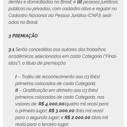
dentes e domi­cil­i­adas no Brasil; e
(ii)
pes­soas jurídi­cas,
públi­cas ou pri­vadas, com cadas­tro ati­vo e reg­u­lar no
Cadas­tro Nacional da Pes­soa Jurídi­ca (CNPJ), sedi­
adas no Brasil.
3 PREMIAÇÃO
3.1
Serão con­ce­di­dos aos autores dos tra­bal­hos
acadêmi­cos sele­ciona­dos em cada Cat­e­go­ria (“Final­
is­tas”), a títu­lo de premiação:
I
– Troféu de recon­hec­i­men­to aos 03 (três)
primeiros colo­ca­dos de cada Categoria;
II
– Grat­i­fi­cação em din­heiro aos 03 (três)
primeiros colo­ca­dos de cada Cat­e­go­ria, nos
val­ores de:
R$ 4.000,00
(qua­tro mil reais) para
o primeiro lugar;
R$ 3.000,00
(três mil reais)
para o segun­do lugar; e
R$ 2.000,00
(dois mil
reais) para o ter­ceiro lugar;