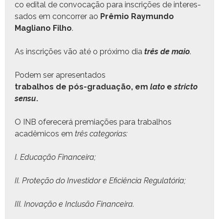
co edi­tal de con­vo­cação para inscrições de inter­es­
sa­dos em con­cor­rer ao
Prêmio Ray­mun­do
Magliano Fil­ho
.
As inscrições vão até o próx­i­mo dia
três de maio
.
Podem ser apre­sen­ta­dos
tra­bal­hos de pós-grad­u­ação, em
lato
e
stric­to
sen­su
.
O INB ofer­e­cerá pre­mi­ações para tra­bal­hos
acadêmi­cos em
três cat­e­go­rias:
I. Edu­cação Financeira;
II. Pro­teção do Investi­dor e Efi­ciên­cia Regulatória;
III. Ino­vação e Inclusão Financeira.