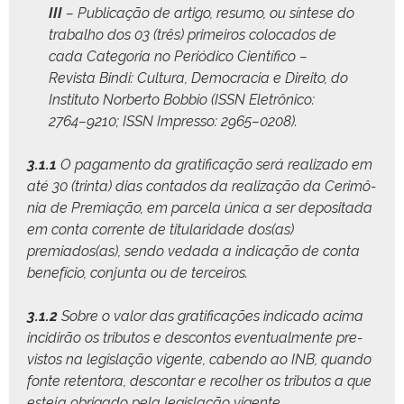
III
– Pub­li­cação de arti­go, resumo, ou sín­tese do
tra­bal­ho dos 03 (três) primeiros colo­ca­dos de
cada Cat­e­go­ria no Per­iódi­co Cien­tí­fi­co –
Revista Bin­di: Cul­tura, Democ­ra­cia e Dire­ito, do
Insti­tu­to Nor­ber­to Bob­bio (ISSN Eletrôni­co:
2764–9210; ISSN Impres­so: 2965–0208).
3.1.1
O paga­men­to da grat­i­fi­cação será real­iza­do em
até 30 (trin­ta) dias con­ta­dos da real­iza­ção da Cer­imô­
nia de Pre­mi­ação, em parcela úni­ca a ser deposi­ta­da
em con­ta cor­rente de tit­u­lar­i­dade dos(as)
premiados(as), sendo veda­da a indi­cação de con­ta
bene­fí­cio, con­jun­ta ou de terceiros.
3.1.2
Sobre o val­or das grat­i­fi­cações indi­ca­do aci­ma
incidirão os trib­u­tos e descon­tos even­tual­mente pre­
vis­tos na leg­is­lação vigente, caben­do ao INB, quan­do
fonte reten­to­ra, descon­tar e recol­her os trib­u­tos a que
este­ja obri­ga­do pela leg­is­lação vigente.