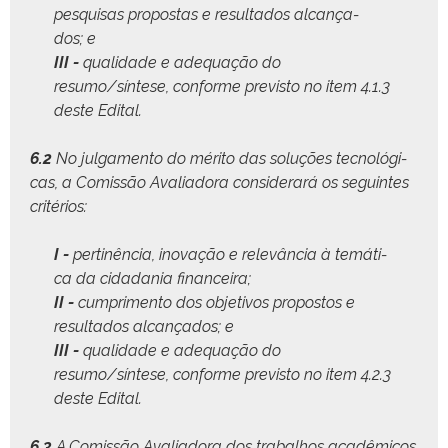
pesquisas pro­postas e resul­ta­dos alcança­
dos; e
III -
qual­i­dade e ade­quação do
resumo/síntese, con­forme pre­vis­to no item 4.1.3
deste Edital.
6.2
No jul­ga­men­to do méri­to das soluções tec­nológ­i­
cas, a Comis­são Avali­ado­ra con­sid­er­ará os seguintes
critérios:
I -
per­t­inên­cia, ino­vação e relevân­cia à temáti­
ca da cidada­nia financeira;
II -
cumpri­men­to dos obje­tivos pro­pos­tos e
resul­ta­dos alcança­dos; e
III -
qual­i­dade e ade­quação do
resumo/síntese, con­forme pre­vis­to no item 4.2.3
deste Edital.
6.3
A Comis­são Avali­ado­ra dos tra­bal­hos acadêmi­cos