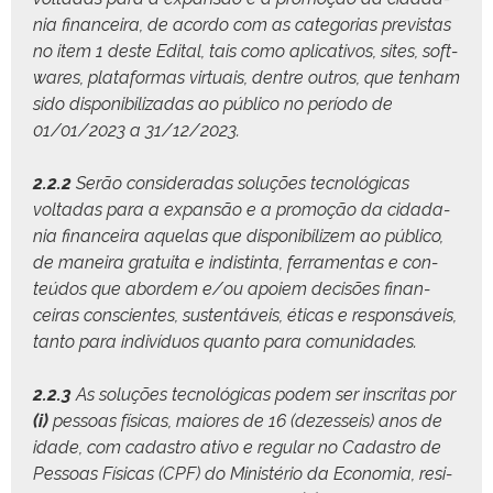
nia finan­ceira, de acor­do com as cat­e­go­rias pre­vis­tas
no item 1 deste Edi­tal, tais como aplica­tivos, sites, soft­
wares, platafor­mas vir­tu­ais, den­tre out­ros, que ten­ham
sido disponi­bi­lizadas ao públi­co no perío­do de
01/01/2023 a 31/12/2023.
2.2.2
Serão con­sid­er­adas soluções tec­nológ­i­cas
voltadas para a expan­são e a pro­moção da cidada­
nia finan­ceira aque­las que disponi­bi­lizem ao públi­co,
de maneira gra­tui­ta e indis­tin­ta, fer­ra­men­tas e con­
teú­dos que abor­dem e/ou apoiem decisões finan­
ceiras con­scientes, sus­ten­táveis, éti­cas e respon­sáveis,
tan­to para indi­ví­du­os quan­to para comunidades.
2.2.3
As soluções tec­nológ­i­cas podem ser inscritas por
(i)
pes­soas físi­cas, maiores de 16 (dezes­seis) anos de
idade, com cadas­tro ati­vo e reg­u­lar no Cadas­tro de
Pes­soas Físi­cas (CPF) do Min­istério da Econo­mia, res­i­