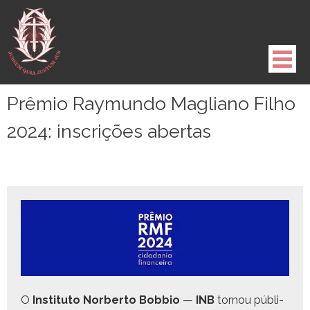
Pule
para
o
conteúdo
Prêmio Raymundo Magliano Filho
2024: inscrições abertas
O
Insti­tu­to Nor­ber­to Bob­bio
—
INB
tornou públi­