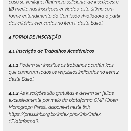
caso se ver­i­fique:
(i)
número sufi­ciente de inscrições; e
(ii)
méri­to nas inscrições envi­adas, este últi­mo con­
forme entendi­men­to da Comis­são Avali­ado­ra a par­tir
dos critérios elen­ca­dos no item 5 deste Edital.
4 FORMA DE INSCRIÇÃO
4.1
Inscrição de Tra­bal­hos Acadêmicos
4.1.1
Podem ser inscritos os tra­bal­hos acadêmi­cos
que cumpram todos os req­ui­si­tos indi­ca­dos no item 2
deste Edital.
4.1.2
As inscrições são gra­tu­itas e devem ser feitas
exclu­si­va­mente por meio da platafor­ma OMP (Open
Mono­graph Press), disponív­el neste link
https://press.inb.org.br/index.php/inb/index
.
(“Platafor­ma”).