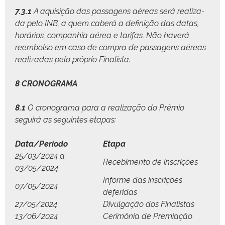
7.3.1
A aquisição das pas­sagens aéreas será real­iza­
da pelo INB, a quem caberá a definição das datas,
horários, com­pan­hia aérea e tar­i­fas. Não haverá
reem­bol­so em caso de com­pra de pas­sagens aéreas
real­izadas pelo próprio Finalista.
8 CRONOGRAMA
8.1
O crono­gra­ma para a real­iza­ção do Prêmio
seguirá as seguintes etapas:
Data/Período
Eta­pa
25/03/2024 a
Rece­bi­men­to de inscrições
03/05/2024
Informe das inscrições
07/05/2024
deferidas
27/05/2024
Divul­gação dos Finalistas
13/06/2024
Cer­imô­nia de Premiação