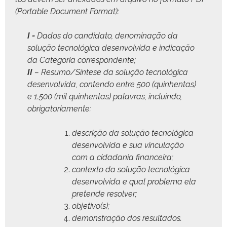
(Portable Doc­u­ment Format):
I -
Dados do can­dida­to, denom­i­nação da
solução tec­nológ­i­ca desen­volvi­da e indi­cação
da Cat­e­go­ria correspondente;
II
– Resumo/Síntese da solução tec­nológ­i­ca
desen­volvi­da, con­tendo entre 500 (quin­hen­tas)
e 1.500 (mil quin­hen­tas) palavras, incluin­do,
obrigatoriamente:
descrição da solução tec­nológ­i­ca
desen­volvi­da e sua vin­cu­lação
com a cidada­nia financeira;
con­tex­to da solução tec­nológ­i­ca
desen­volvi­da e qual prob­le­ma ela
pre­tende resolver;
objetivo(s);
demon­stração dos resultados.