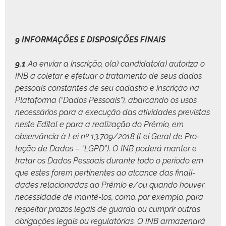
9 INFORMAÇÕES E DISPOSIÇÕES FINAIS
9.1
Ao enviar a inscrição, o(a) candidato(a) autor­iza o
INB a cole­tar e efe­t­u­ar o trata­men­to de seus dados
pes­soais con­stantes de seu cadas­tro e inscrição na
Platafor­ma (“Dados Pes­soais”), abar­can­do os usos
necessários para a exe­cução das ativi­dades pre­vis­tas
neste Edi­tal e para a real­iza­ção do Prêmio, em
observân­cia à Lei nº 13.709/2018 (Lei Ger­al de Pro­
teção de Dados – “LGPD”). O INB poderá man­ter e
tratar os Dados Pes­soais durante todo o perío­do em
que estes forem per­ti­nentes ao alcance das final­i­
dades rela­cionadas ao Prêmio e/ou quan­do hou­ver
neces­si­dade de man­tê-los, como, por exem­p­lo, para
respeitar pra­zos legais de guar­da ou cumprir out­ras
obri­gações legais ou reg­u­latórias. O INB armazenará