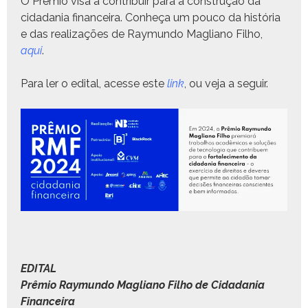
O Prêmio visa a con­tribuir para a con­strução da
cidada­nia finan­ceira. Con­heça um pouco da história
e das real­iza­ções de Ray­mun­do Magliano Fil­ho,
aqui
.
Para ler o edi­tal, acesse este
link
, ou veja a seguir.
EDITAL
Prêmio Ray­mun­do Magliano Fil­ho de Cidada­nia
Financeira