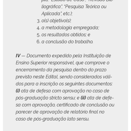
li­ográ­fi­ca”, “Pesquisa Teóri­ca ou
Apli­ca­da”, etc.);
o(s) objetivo(s);
a metodolo­gia empregada;
os resul­ta­dos obti­dos; e
a con­clusão do trabalho.
IV
— Doc­u­men­to expe­di­do pela Insti­tu­ição de
Ensi­no Supe­ri­or respon­sáv­el, que com­pro­ve o
encer­ra­men­to da pesquisa den­tro do pra­zo
pre­vis­to neste Edi­tal, sendo con­sid­er­a­dos váli­
dos para a inscrição os seguintes doc­u­men­tos:
(
i
)
ata de defe­sa com aprovação no caso de
pós-grad­u­ação stric­to sen­su; e
(ii)
ata de defe­
sa com aprovação, cer­ti­fi­ca­do de con­clusão ou
pare­cer de aprovação de relatório final no
caso de pós-grad­u­ação lato sensu.