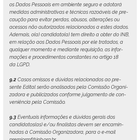
os Dados Pes­soais em ambi­ente seguro e ado­tará
medi­das admin­is­tra­ti­vas e téc­ni­cas razoáveis de pre­
caução para evi­tar per­das, abu­sos, alter­ações ou
aces­sos não autor­iza­dos rela­ciona­dos a estes dados.
Ade­mais, o(a) candidato(a) tem dire­ito a obter do INB,
em relação aos Dados Pes­soais por ele trata­dos, a
qual­quer momen­to e medi­ante req­ui­sição, as infor­
mações e pro­ced­i­men­tos con­stantes no arti­go 18
da LGPD.
9.2
Casos omis­sos e dúvi­das rela­ciona­dos ao pre­
sente Edi­tal serão anal­isa­dos pela Comis­são Orga­ni­
zado­ra e pub­li­ciza­dos con­forme jul­ga­men­to de con­
veniên­cia pela Comissão.
9.3
Even­tu­ais infor­mações e dúvi­das gerais dos
candidatos(as) e/ou final­is­tas devem ser encam­in­
hadas à Comis­são Orga­ni­zado­ra, para o e‑mail
premiormf@inb.org.br
.