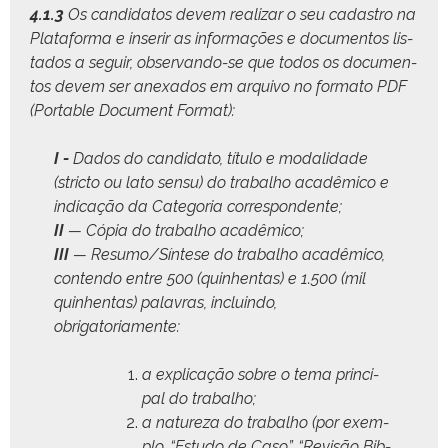
4.1.3
Os can­didatos devem realizar o seu cadas­tro na
Platafor­ma e inserir as infor­mações e doc­u­men­tos lis­
ta­dos a seguir, obser­van­do-se que todos os doc­u­men­
tos devem ser anex­a­dos em arqui­vo no for­ma­to PDF
(Portable Doc­u­ment Format):
I -
Dados do can­dida­to, títu­lo e modal­i­dade
(stric­to ou lato sen­su) do tra­bal­ho acadêmi­co e
indi­cação da Cat­e­go­ria correspondente;
II
— Cópia do tra­bal­ho acadêmico;
III
— Resumo/Síntese do tra­bal­ho acadêmi­co,
con­tendo entre 500 (quin­hen­tas) e 1.500 (mil
quin­hen­tas) palavras, incluin­do,
obrigatoriamente:
a expli­cação sobre o tema prin­ci­
pal do trabalho;
a natureza do tra­bal­ho (por exem­
p­lo, “Estu­do de Caso”, “Revisão Bib­