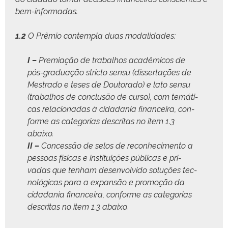
bem-informadas.
1.2
O Prêmio con­tem­pla duas modalidades:
I –
Pre­mi­ação de tra­bal­hos acadêmi­cos de
pós-grad­u­ação stric­to sen­su (dis­ser­tações de
Mestra­do e teses de Doutora­do) e lato sen­su
(tra­bal­hos de con­clusão de cur­so), com temáti­
cas rela­cionadas à cidada­nia finan­ceira, con­
forme as cat­e­go­rias descritas no item 1.3
abaixo.
II –
Con­cessão de selos de recon­hec­i­men­to a
pes­soas físi­cas e insti­tu­ições públi­cas e pri­
vadas que ten­ham desen­volvi­do soluções tec­
nológ­i­cas para a expan­são e pro­moção da
cidada­nia finan­ceira, con­forme as cat­e­go­rias
descritas no item 1.3 abaixo.