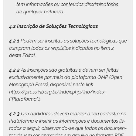
tém infor­mações ou con­teú­dos dis­crim­i­natórios
de qual­quer natureza.
4.2 Inscrição de Soluções Tecnológicas
4.2.1
Podem ser inscritas as soluções tec­nológ­i­cas que
cumpram todos os req­ui­si­tos indi­ca­dos no item 2
deste Edital.
4.2.2
As inscrições são gra­tu­itas e devem ser feitas
exclu­si­va­mente por meio da platafor­ma OMP (Open
Mono­graph Press), disponív­el neste link
https://press.inb.org.br/index.php/inb/index
.
(“Platafor­ma”).
4.2.3
Os can­didatos devem realizar o seu cadas­tro na
Platafor­ma e inserir as infor­mações e doc­u­men­tos lis­
ta­dos a seguir, obser­van­do-se que todos os doc­u­men­
tos devem ser anex­a­dos em arqui­vo no for­ma­to PDF