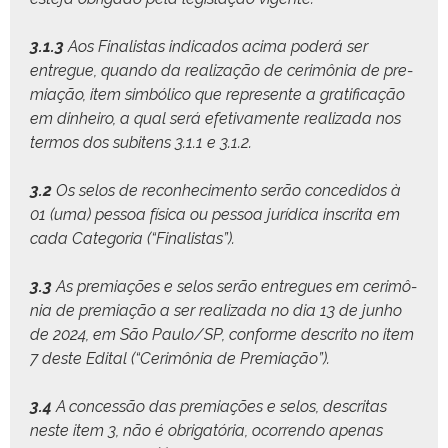
3.1.3
Aos Final­is­tas indi­ca­dos aci­ma poderá ser
entregue, quan­do da real­iza­ção de cer­imô­nia de pre­
mi­ação, item sim­bóli­co que rep­re­sente a grat­i­fi­cação
em din­heiro, a qual será efe­ti­va­mente real­iza­da nos
ter­mos dos subitens 3.1.1 e 3.1.2.
3.2
Os selos de recon­hec­i­men­to serão con­ce­di­dos à
01 (uma) pes­soa físi­ca ou pes­soa jurídi­ca inscri­ta em
cada Cat­e­go­ria (“Final­is­tas”).
3.3
As pre­mi­ações e selos serão entregues em cer­imô­
nia de pre­mi­ação a ser real­iza­da no dia 13 de jun­ho
de 2024, em São Paulo/SP, con­forme descrito no item
7 deste Edi­tal (“Cer­imô­nia de Premiação”).
3.4
A con­cessão das pre­mi­ações e selos, descritas
neste item 3, não é obri­gatória, ocor­ren­do ape­nas