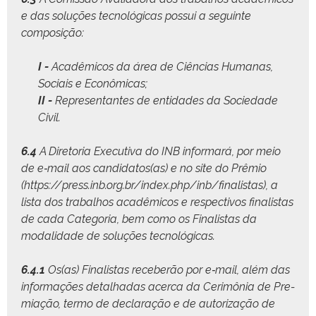
e das soluções tec­nológ­i­cas pos­sui a seguinte
composição:
I -
Acadêmi­cos da área de Ciên­cias Humanas,
Soci­ais e Econômicas;
II -
Rep­re­sen­tantes de enti­dades da Sociedade
Civil.
6.4
A Dire­to­ria Exec­u­ti­va do INB infor­mará, por meio
de e‑mail aos candidatos(as) e no site do Prêmio
(
https://press.inb.org.br/index.php/inb/finalistas
), a
lista dos tra­bal­hos acadêmi­cos e respec­tivos final­is­tas
de cada Cat­e­go­ria, bem como os Final­is­tas da
modal­i­dade de soluções tecnológicas.
6.4.1
Os(as) Final­is­tas rece­berão por e‑mail, além das
infor­mações detal­hadas acer­ca da Cer­imô­nia de Pre­
mi­ação, ter­mo de declar­ação e de autor­iza­ção de