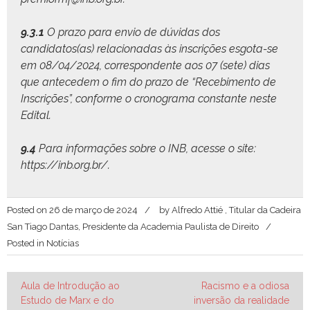
9.3.1
O pra­zo para envio de dúvi­das dos
candidatos(as) rela­cionadas às inscrições esgo­ta-se
em 08/04/2024, cor­re­spon­dente aos 07 (sete) dias
que ante­ce­dem o fim do pra­zo de “Rece­bi­men­to de
Inscrições”, con­forme o crono­gra­ma con­stante neste
Edital.
9.4
Para infor­mações sobre o INB, acesse o site:
https://inb.org.br/
.
Posted on
26 de março de 2024
by
Alfredo Attié , Titular da Cadeira
San Tiago Dantas, Presidente da Academia Paulista de Direito
Posted in
Notícias
Navegação
Aula de Introdução ao
Racismo e a odiosa
Estudo de Marx e do
inversão da realidade
de