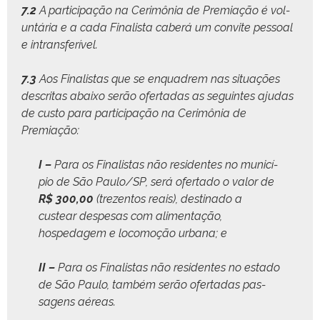
7.2
A par­tic­i­pação na Cer­imô­nia de Pre­mi­ação é vol­
un­tária e a cada Final­ista caberá um con­vite pes­soal
e intransferível.
7.3
Aos Final­is­tas que se enquadrem nas situ­ações
descritas abaixo serão ofer­tadas as seguintes aju­das
de cus­to para par­tic­i­pação na Cer­imô­nia de
Premiação:
I –
Para os Final­is­tas não res­i­dentes no municí­
pio de São Paulo/SP, será ofer­ta­do o val­or de
R$ 300,00
(trezen­tos reais), des­ti­na­do a
custear despe­sas com ali­men­tação,
hospedagem e loco­moção urbana; e
II –
Para os Final­is­tas não res­i­dentes no esta­do
de São Paulo, tam­bém serão ofer­tadas pas­
sagens aéreas.