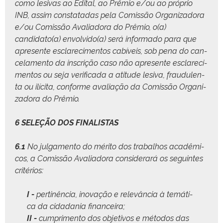
como lesi­vas ao Edi­tal, ao Prêmio e/ou ao próprio
INB, assim con­statadas pela Comis­são Orga­ni­zado­ra
e/ou Comis­são Avali­ado­ra do Prêmio, o(a)
candidato(a) envolvido(a) será infor­ma­do para que
apre­sente esclarec­i­men­tos cabíveis, sob pena do can­
ce­la­men­to da inscrição caso não apre­sente esclarec­i­
men­tos ou seja ver­i­fi­ca­da a ati­tude lesi­va, fraud­u­len­
ta ou ilíci­ta, con­forme avali­ação da Comis­são Orga­ni­
zado­ra do Prêmio.
6 SELEÇÃO DOS FINALISTAS
6.1
No jul­ga­men­to do méri­to dos tra­bal­hos acadêmi­
cos, a Comis­são Avali­ado­ra con­sid­er­ará os seguintes
critérios:
I -
per­t­inên­cia, ino­vação e relevân­cia à temáti­
ca da cidada­nia financeira;
II -
cumpri­men­to dos obje­tivos e méto­dos das