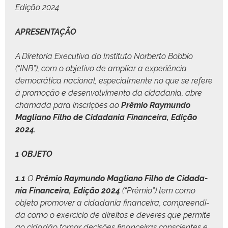
Edição 2024
APRESENTAÇÃO
A Dire­to­ria Exec­u­ti­va do Insti­tu­to Nor­ber­to Bob­bio
(“INB”), com o obje­ti­vo de ampli­ar a exper­iên­cia
democráti­ca nacional, espe­cial­mente no que se ref­ere
à pro­moção e desen­volvi­men­to da cidada­nia, abre
chama­da para inscrições ao
Prêmio Ray­mun­do
Magliano Fil­ho de Cidada­nia Finan­ceira, Edição
2024
.
1 OBJETO
1.1
O
Prêmio Ray­mun­do Magliano Fil­ho de Cidada­
nia Finan­ceira, Edição 2024
(“Prêmio”) tem como
obje­to pro­mover a cidada­nia finan­ceira, com­preen­di­
da como o exer­cí­cio de dire­itos e deveres que per­mite
ao cidadão tomar decisões finan­ceiras con­scientes e