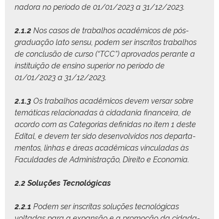
nado­ra no perío­do de 01/01/2023 a 31/12/2023.
2.1.2
Nos casos de tra­bal­hos acadêmi­cos de pós-
grad­u­ação lato sen­su, podem ser inscritos tra­bal­hos
de con­clusão de cur­so (“TCC”) aprova­dos per­ante a
insti­tu­ição de ensi­no supe­ri­or no perío­do de
01/01/2023 a 31/12/2023.
2.1.3
Os tra­bal­hos acadêmi­cos devem ver­sar sobre
temáti­cas rela­cionadas à cidada­nia finan­ceira, de
acor­do com as Cat­e­go­rias definidas no item 1 deste
Edi­tal, e devem ter sido desen­volvi­dos nos depar­ta­
men­tos, lin­has e áreas acadêmi­cas vin­cu­ladas às
Fac­ul­dades de Admin­is­tração, Dire­ito e Economia.
2.2 Soluções Tecnológicas
2.2.1
Podem ser inscritas soluções tec­nológ­i­cas
voltadas para a expan­são e a pro­moção da cidada­