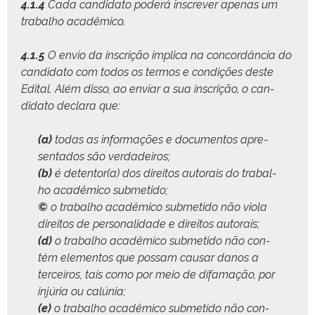
4.1.4
Cada can­dida­to poderá inscr­ev­er ape­nas um
tra­bal­ho acadêmico.
4.1.5
O envio da inscrição impli­ca na con­cordân­cia do
can­dida­to com todos os ter­mos e condições deste
Edi­tal. Além dis­so, ao enviar a sua inscrição, o can­
dida­to declara que:
(a)
todas as infor­mações e doc­u­men­tos apre­
sen­ta­dos são verdadeiros;
(b)
é detentor(a) dos dire­itos autorais do tra­bal­
ho acadêmi­co submetido;
©
o tra­bal­ho acadêmi­co sub­meti­do não vio­la
dire­itos de per­son­al­i­dade e dire­itos autorais;
(d)
o tra­bal­ho acadêmi­co sub­meti­do não con­
tém ele­men­tos que pos­sam causar danos a
ter­ceiros, tais como por meio de difamação, por
injúria ou calúnia;
(e)
o tra­bal­ho acadêmi­co sub­meti­do não con­