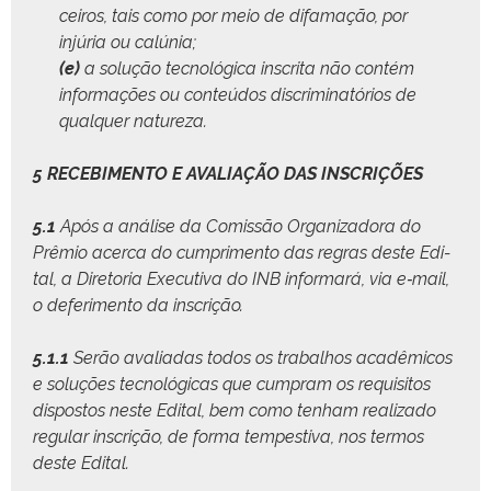
ceiros, tais como por meio de difamação, por
injúria ou calúnia;
(e)
a solução tec­nológ­i­ca inscri­ta não con­tém
infor­mações ou con­teú­dos dis­crim­i­natórios de
qual­quer natureza.
5 RECEBIMENTO E AVALIAÇÃO DAS INSCRIÇÕES
5.1
Após a análise da Comis­são Orga­ni­zado­ra do
Prêmio acer­ca do cumpri­men­to das regras deste Edi­
tal, a Dire­to­ria Exec­u­ti­va do INB infor­mará, via e‑mail,
o defer­i­men­to da inscrição.
5.1.1
Serão avali­adas todos os tra­bal­hos acadêmi­cos
e soluções tec­nológ­i­cas que cumpram os req­ui­si­tos
dis­pos­tos neste Edi­tal, bem como ten­ham real­iza­do
reg­u­lar inscrição, de for­ma tem­pes­ti­va, nos ter­mos
deste Edital.