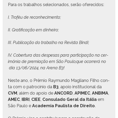
Para os tra­bal­hos sele­ciona­dos, serão oferecidos:
I. Troféu de reconhecimento;
II. Grat­i­fi­cação em dinheiro;
III. Pub­li­cação do tra­bal­ho na Revista Bindi;
IV. Cober­tu­ra das despe­sas para par­tic­i­pação na cer­
imô­nia de pre­mi­ação em São Paulo,que ocor­rerá no
dia 13/06/2024, na Are­na B3!
Neste ano, o Prêmio Ray­mun­do Magliano Fil­ho con­
ta com o patrocínio da
B3
, apoio insti­tu­cional da
CVM
, além do apoio de
ANCORD
,
APIMEC
,
ANBIMA
,
AMEC
,
IBRI
,
CIEE
,
Con­sula­do Ger­al da Itália
em
São Paulo e
Acad­e­mia Paulista de Dire­ito
.