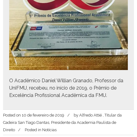
O Acadêmi­co Daniel Willian Grana­do, Pro­fes­sor da
UniF­MU, rece­beu, no iní­cio de 2019, o Prêmio de
Excelên­cia Profis­sion­al Acadêmi­ca da FMU.
Posted on
10 de fevereiro de 2019
by
Alfredo Attié , Titular da
Cadeira San Tiago Dantas, Presidente da Academia Paulista de
Direito
Posted in
Notícias