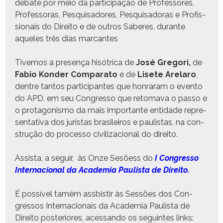
debate por meio da par­tic­i­pação de Pro­fes­sores,
Pro­fes­so­ras, Pesquisadores, Pesquisado­ras e Profis­
sion­ais do Dire­ito e de out­ros Saberes, durante
aque­les três dias marcantes
Tive­mos a pre­sença hisótri­ca de
José Gre­gori,
de
Fabio Kon­der Com­para­to
e de
Lisete Are­laro
,
den­tre tan­tos par­tic­i­pantes que hon­raram o even­to
do APD, em seu Con­gres­so que retoma­va o pas­so e
o pro­tag­o­nis­mo da mais impor­tante enti­dade rep­re­
sen­ta­ti­va dos juris­tas brasileiros e paulis­tas, na con­
strução do proces­so civ­i­liza­cional do direito.
Assista, a seguir, às Onze Sesõess do
I Con­gres­so
Inter­na­cional da Acad­e­mia Paulista de Direito.
É pos­sív­el tamém ass­bi­s­tir às Sessões dos Con­
gres­sos Inter­na­cionais da Acad­e­mia Paulista de
Dire­ito pos­te­ri­ores, aces­san­do os seguintes links: