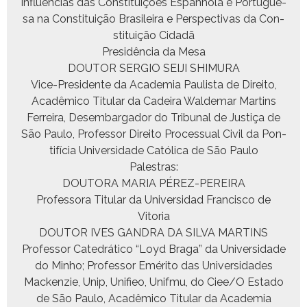
Influên­cias das Con­sti­tu­ições Espan­ho­la e Por­tugue­
sa na Con­sti­tu­ição Brasileira e Per­spec­ti­vas da Con­
sti­tu­ição Cidadã
Presidên­cia da Mesa
DOUTOR SERGIO SEIJI SHIMURA
Vice-Pres­i­dente da Acad­e­mia Paulista de Dire­ito,
Acadêmi­co Tit­u­lar da Cadeira Walde­mar Mar­tins
Fer­reira, Desem­bar­gador do Tri­bunal de Justiça de
São Paulo, Pro­fes­sor Dire­ito Proces­su­al Civ­il da Pon­
tif­í­cia Uni­ver­si­dade Católi­ca de São Paulo
Palestras:
DOUTORA MARIA PÉREZ-PEREIRA
Pro­fes­so­ra Tit­u­lar da Uni­ver­si­dad Fran­cis­co de
Vitoria
DOUTOR IVES GANDRA DA SILVA MARTINS
Pro­fes­sor Cat­e­dráti­co “Loyd Bra­ga” da Uni­ver­si­dade
do Min­ho; Pro­fes­sor Eméri­to das Uni­ver­si­dades
Macken­zie, Unip, Uni­fieo, Unif­mu, do Ciee/O Esta­do
de São Paulo, Acadêmi­co Tit­u­lar da Acad­e­mia