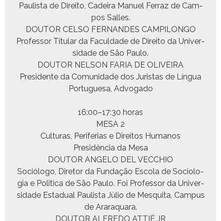
Paulista de Dire­ito, Cadeira Manuel Fer­raz de Cam­
pos Salles.
DOUTOR CELSO FERNANDES CAMPILONGO
Pro­fes­sor Tit­u­lar da Fac­ul­dade de Dire­ito da Uni­ver­
si­dade de São Paulo.
DOUTOR NELSON FARIA DE OLIVEIRA
Pres­i­dente da Comu­nidade dos Juris­tas de Lín­gua
Por­tugue­sa, Advogado
16:00–17:30 horas
MESA 2
Cul­turas, Per­ife­rias e Dire­itos Humanos
Presidên­cia da Mesa
DOUTOR ANGELO DEL VECCHIO
Sociól­o­go, Dire­tor da Fun­dação Esco­la de Soci­olo­
gia e Polîti­ca de São Paulo. Foi Pro­fes­sor da Uni­ver­
si­dade Estad­ual Paulista Júlio de Mesqui­ta, Cam­pus
de Araraquara.
DOUTOR ALFREDO ATTIÉ JR