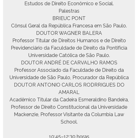
Estu­dos de Dire­ito Econômi­co e Social.
Palestras
BRIEUC PONT
Côn­sul Ger­al da Repúbli­ca France­sa em São Paulo.
DOUTOR WAGNER BALERA
Pro­fes­sor Tit­u­lar de Dire­itos Humanos e de Dire­ito
Prev­i­den­ciário da Fac­ul­dade de Dire­ito da Pon­tif­í­cia
Uni­ver­si­dade Católi­ca de São Paulo.
DOUTOR ANDRÉ DE CARVALHO RAMOS
Pro­fes­sor Asso­ci­a­do da Fac­ul­dade de Dire­ito da
Uni­ver­si­dade de São Paulo, Procu­rador da República
DOUTOR ANTONIO CARLOS RODRRIGUES DO
AMARAL
Acadêmi­co Tit­u­lar da Cadeira Esmeraldino Ban­deira,
Pro­fes­sor de Dire­ito Con­sti­tu­cional da Uni­ver­si­dade
Macken­zie, Pro­fes­sor Vis­i­tante da Colum­bia Law
School.
10:45–12:30 horas