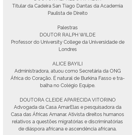
Tit­u­lar da Cadeira San Tia­go Dan­tas da Acad­e­mia
Paulista de Direito
Palestras
DOUTOR RALPH WILDE
Pro­fes­sor do Uni­ver­si­ty Col­lege da Uni­ver­si­dade de
Londres
ALICE BAYILI
Admin­istrado­ra, atu­ou como Secretária da ONG
África do Coração. É nat­ur­al de Burk­i­na Fas­so e tra­
bal­ha no Colé­gio Equipe.
DOUTORA CLEIDE APARECIDA VITORINO
Advo­ga­da da Casa AmarE­las e pesquisado­ra da
Casa das Áfric­as Ama­nar. Ativista dire­itos humanos
rel­a­tivos a questões migratórias e dis­crim­i­natórias
de diás­po­ra africana e ascendên­cia africana.