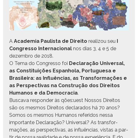
A
Acad­e­mia Paulista de Dire­ito
real­i­zou seu
I
Con­gres­so Inter­na­cional
nos dias 3, 4 e 5 de
dezem­bro de 2018.
O Tema do Con­gres­so foi
Declar­ação Uni­ver­sal,
as Con­sti­tu­ições Espan­ho­la, Por­tugue­sa e
Brasileira: as Influên­cias, as Trans­for­mações e
as Per­spec­ti­vas na Con­strução dos Dire­itos
Humanos e da Democ­ra­cia
.
Bus­ca­va respon­der às qões:uest Nos­sos Dire­itos
são os mes­mos Dire­itos declar­a­dos há 70 anos?
Somos os mes­mos Humanos referi­dos nes­sa
impor­tante Declar­ação? Uni­ver­sal? As trans­for­
mações, as per­spec­ti­vas, as influên­cias, vis­tas a par­
tir de nos­sa real­i­dade e de nos­sa exper­iên­cia. E do