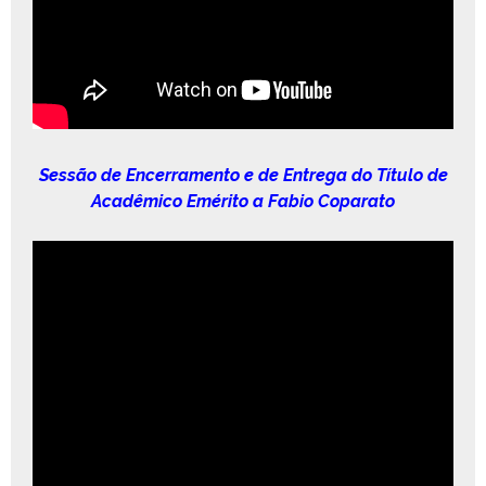
Sessão de Encer­ra­men­to e de Entre­ga do Títu­lo de
Acadêmi­co Eméri­to a Fabio Coparato