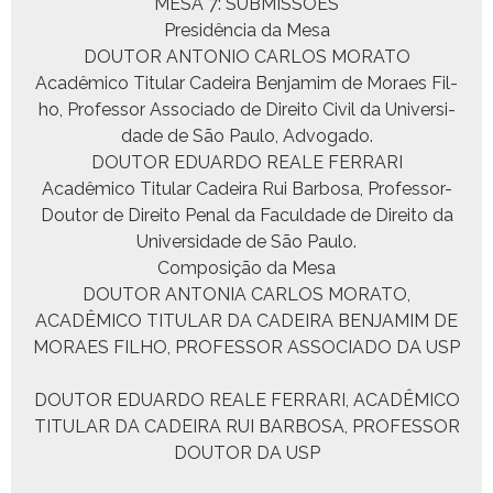
MESA 7: SUBMISSÕES
Presidên­cia da Mesa
DOUTOR ANTONIO CARLOS MORATO
Acadêmi­co Tit­u­lar Cadeira Ben­jamim de Moraes Fil­
ho, Pro­fes­sor Asso­ci­a­do de Dire­ito Civ­il da Uni­ver­si­
dade de São Paulo, Advogado.
DOUTOR EDUARDO REALE FERRARI
Acadêmi­co Tit­u­lar Cadeira Rui Bar­bosa, Pro­fes­sor-
Doutor de Dire­ito Penal da Fac­ul­dade de Dire­ito da
Uni­ver­si­dade de São Paulo.
Com­posição da Mesa
DOUTOR ANTONIA CARLOS MORATO,
ACADÊMICO TITULAR DA CADEIRA BENJAMIM DE
MORAES FILHO, PROFESSOR ASSOCIADO DA USP
DOUTOR EDUARDO REALE FERRARI, ACADÊMICO
TITULAR DA CADEIRA RUI BARBOSA, PROFESSOR
DOUTOR DA USP