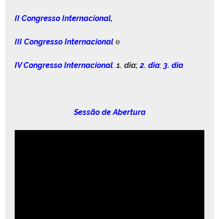
I
I
Con­gres­so Internacional,
III Con­gres­so Inter­na­cional
e
IV Con­gres­so Inter­na­cional
.
1. dia
;
2. dia
;
3. dia
Sessão de Abertura