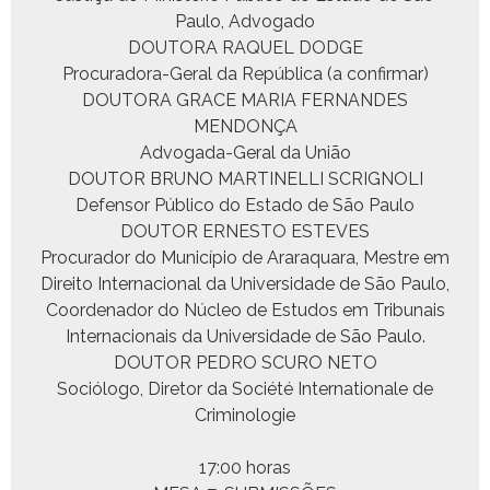
Paulo, Advogado
DOUTORA RAQUEL DODGE
Procu­rado­ra-Ger­al da Repúbli­ca (a confirmar)
DOUTORA GRACE MARIA FERNANDES
MENDONÇA
Advo­ga­da-Ger­al da União
DOUTOR BRUNO MARTINELLI SCRIGNOLI
Defen­sor Públi­co do Esta­do de São Paulo
DOUTOR ERNESTO ESTEVES
Procu­rador do Municí­pio de Araraquara, Mestre em
Dire­ito Inter­na­cional da Uni­ver­si­dade de São Paulo,
Coor­de­nador do Núcleo de Estu­dos em Tri­bunais
Inter­na­cionais da Uni­ver­si­dade de São Paulo.
DOUTOR PEDRO SCURO NETO
Sociól­o­go, Dire­tor da Société Inter­na­tionale de
Criminologie
17:00 horas