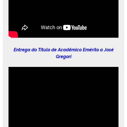
Entre­ga do Tit­u­lo de Acadêmi­co Eméri­to a José
Gregori