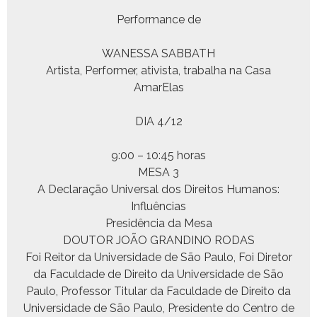
Per­for­mance de
WANESSA SABBATH
Artista, Per­former, ativista, tra­bal­ha na Casa
AmarElas
DIA 4/12
9:00 – 10:45 horas
MESA 3
A Declar­ação Uni­ver­sal dos Dire­itos Humanos:
Influências
Presidên­cia da Mesa
DOUTOR JOÃO GRANDINO RODAS
Foi Reitor da Uni­ver­si­dade de São Paulo, Foi Dire­tor
da Fac­ul­dade de Dire­ito da Uni­ver­si­dade de São
Paulo, Pro­fes­sor Tit­u­lar da Fac­ul­dade de Dire­ito da
Uni­ver­si­dade de São Paulo, Pres­i­dente do Cen­tro de