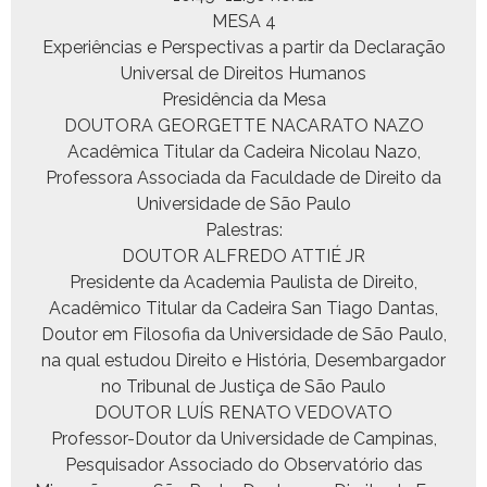
MESA 4
Exper­iên­cias e Per­spec­ti­vas a par­tir da Declar­ação
Uni­ver­sal de Dire­itos Humanos
Presidên­cia da Mesa
DOUTORA GEORGETTE NACARATO NAZO
Acadêmi­ca Tit­u­lar da Cadeira Nico­lau Nazo,
Pro­fes­so­ra Asso­ci­a­da da Fac­ul­dade de Dire­ito da
Uni­ver­si­dade de São Paulo
Palestras:
DOUTOR ALFREDO ATTIÉ JR
Pres­i­dente da Acad­e­mia Paulista de Dire­ito,
Acadêmi­co Tit­u­lar da Cadeira San Tia­go Dan­tas,
Doutor em Filosofia da Uni­ver­si­dade de São Paulo,
na qual estu­dou Dire­ito e História, Desem­bar­gador
no Tri­bunal de Justiça de São Paulo
DOUTOR LUÍS RENATO VEDOVATO
Pro­fes­sor-Doutor da Uni­ver­si­dade de Camp­inas,
Pesquisador Asso­ci­a­do do Obser­vatório das