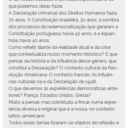
que pudemos delas fazer.
A Declar­ação Uni­ver­sal dos Dire­itos Humanos fazia
70 anos. A Con­sti­tu­ição brasileira, 30 anos, à som­bra
dos proces­sos de rede­moc­ra­ti­za­ção que ger­aram a
Con­sti­tu­ição por­tugue­sa, havia 42 anos, e a espan­
ho­la, havia 40 anos.
Como refle­tir, diante da real­i­dade atu­al e da crise
que con­tex­tu­al­iza nos­so momen­to históri­co? E que
pen­sar da história e da influên­cia desse gênero, que
con­sti­tui a Declar­ação? O con­tex­to cul­tur­al da Rev­
olução Amer­i­cana. O con­tex­to francês. As influên­
cias cul­tur­ais na e da Declar­ação de 1948.
O que deve­mos às exper­iên­cias democráti­cas ante­
ri­ores? França, Esta­dos Unidos, Grécia?
Muito a pen­sar, mas sobre­tu­do a fin­car, numa exper­
iên­cia diver­sa e orig­i­nal que é a nos­sa, no con­tex­to
latino-americano
Todos ess­es temas fiz­er­am-se obje­tos de reflexão e