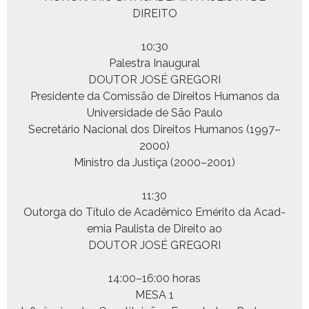
DIREITO
10:30
Palestra Inaugural
DOUTOR JOSÉ GREGORI
Pres­i­dente da Comis­são de Dire­itos Humanos da
Uni­ver­si­dade de São Paulo
Secretário Nacional dos Dire­itos Humanos (1997–
2000)
Min­istro da Justiça (2000–2001)
11:30
Out­or­ga do Títu­lo de Acadêmi­co Eméri­to da Acad­
e­mia Paulista de Dire­ito ao
DOUTOR JOSÉ GREGORI
14:00–16:00 horas
MESA 1