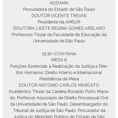
KODAMA
Procu­rado­ra do Esta­do de São Paulo
DOUTOR VICENTE TREVAS
Pres­i­dente da AMSUR
DOUTORA LISETE REGINA GOMES ARELARO
Pro­fes­so­ra Tit­u­lar da Fac­ul­dade de Edu­cação da
Uni­ver­si­dade de São Paulo
15:30–17:00 horas
MESA 6
Funções Essen­ci­ais à Real­iza­ção da Justiça e Dire­
itos Humanos: Dire­ito Inter­no e Internacional
Presidên­cia da Mesa
DOUTOR ANTONIO CARLOS MARCATO
Acadêmi­co Tit­u­lar da Cadeira Ronal­do Por­to Mace­
do, Pro­fes­sor Asso­ci­a­do de Dire­ito Proces­su­al Civ­il
da Uni­ver­si­dade de São Paulo, Desem­bar­gador do
Tri­bunal de Justiça de São Paulo, Procu­rador da
Justiça do Min­istério Públi­co do Esta­do de São