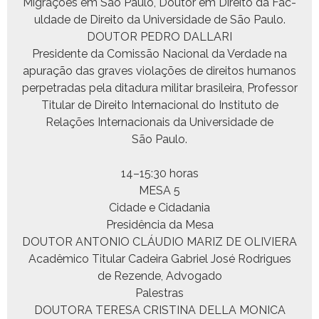
Migrações em São Paulo, Doutor em Dire­ito da Fac­
ul­dade de Dire­ito da Uni­ver­si­dade de São Paulo.
DOUTOR PEDRO DALLARI
Pres­i­dente da Comis­são Nacional da Ver­dade na
apu­ração das graves vio­lações de dire­itos humanos
per­pe­tradas pela ditadu­ra mil­i­tar brasileira, Pro­fes­sor
Tit­u­lar de Dire­ito Inter­na­cional do Insti­tu­to de
Relações Inter­na­cionais da Uni­ver­si­dade de
São Paulo.
14–15:30 horas
MESA 5
Cidade e Cidadania
Presidên­cia da Mesa
DOUTOR ANTONIO CLÁUDIO MARIZ DE OLIVIERA
Acadêmi­co Tit­u­lar Cadeira Gabriel José Rodrigues
de Rezende, Advogado
Palestras
DOUTORA TERESA CRISTINA DELLA MONICA