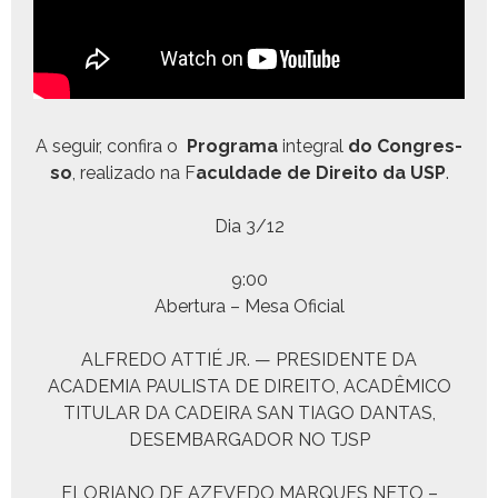
A seguir, con­fi­ra o
Pro­gra­ma
inte­gral
do Con­gres­
so
, real­iza­do na F
acul­dade de Dire­ito da USP
.
Dia 3/12
9:00
Aber­tu­ra – Mesa Oficial
ALFREDO ATTIÉ JR. — PRESIDENTE DA
ACADEMIA PAULISTA DE DIREITO, ACADÊMICO
TITULAR DA CADEIRA SAN TIAGO DANTAS,
DESEMBARGADOR NO TJSP
FLORIANO DE AZEVEDO MARQUES NETO –