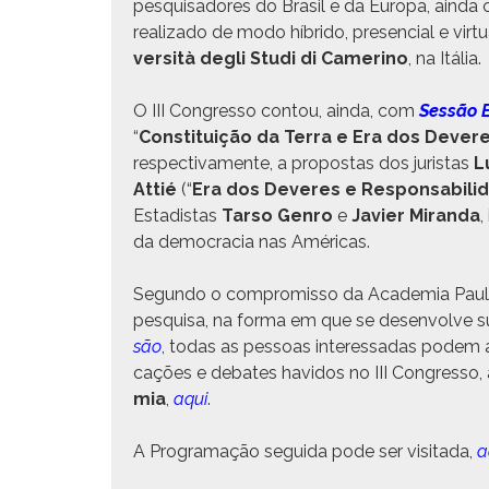
pesquisadores do Brasil e da Europa, ain­d
real­iza­do de modo híbri­do, pres­en­cial e vir
ver­sità degli Stu­di di Cameri­no
, na Itália.
O III Con­gres­so con­tou, ain­da, com
Sessão E
“
Con­sti­tu­ição da Ter­ra e Era dos Devere
respec­ti­va­mente, a pro­postas dos juris­tas
Lu
Attié
(“
Era dos Deveres e Respon­s­abil­i­
Estadis­tas
Tar­so Gen­ro
e
Javier Miran­da
,
da democ­ra­cia nas Américas.
Segun­do o com­pro­mis­so da Acad­e­mia Paulis
pesquisa, na for­ma em que se desen­volve 
são
, todas as pes­soas inter­es­sadas podem as
cações e debates havi­dos no III Con­gres­so
mia
,
aqui
.
A Pro­gra­mação segui­da pode ser vis­i­ta­da,
a