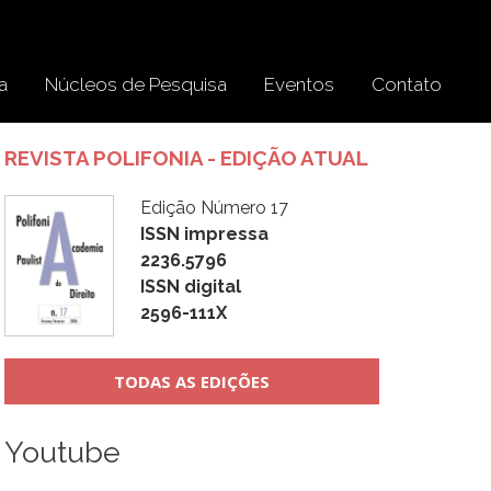
a
Núcleos de Pesquisa
Eventos
Contato
REVISTA POLIFONIA - EDIÇÃO ATUAL
Edição Número 17
ISSN impressa
2236.5796
ISSN digital
2596-111X
TODAS AS EDIÇÕES
Youtube