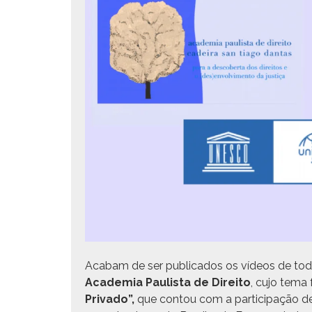
Acabam de ser pub­li­ca­dos os vídeos de to
Acad­e­mia Paulista de Dire­ito
, cujo tema 
Pri­va­do”,
que con­tou com a par­tic­i­pação de