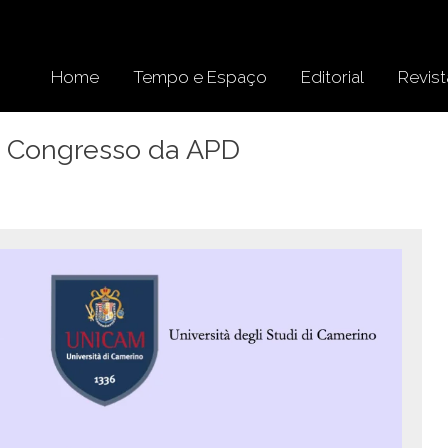
Home
Tempo e Espaço
Editorial
Revist
II Congresso da APD