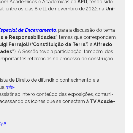
a com Acadêmi­cos e Acadêmi­cas da
APD
, ten­do sido
­tu­al, entre os dias 8 e 11 de novem­bro de 2022, na
Uni­
spe­cial de Encer­ra­men­to
,
para a dis­cussão do tema
s e Respon­s­abil­i­dades
”, temas que cor­re­spon­dem,
i­gi Fer­ra­joli
(“
Con­sti­tu­ição da Ter­ra
”) e
Alfre­do
dades”
). A Sessão teve a par­tic­i­pação, tam­bém, dos
 impor­tantes refer­ên­cias no proces­so de con­strução
ta de Dire­ito de difundir o con­hec­i­men­to e a
sua
mis­
si­s­tir ao inteiro con­teú­do das exposições, comu­ni­
, aces­san­do os ícones que se conec­tam à
TV Acad­e­
qui.