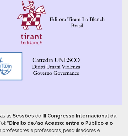
das as
Sessões
do
III Con­gres­so Inter­na­cional da
foi:
“Dire­ito de/ao Aces­so: entre o Públi­co e o
 pro­fes­sores e pro­fes­so­ras, pesquisadores e