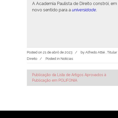
A Acad­e­mia Paulista de Dire­ito con­strói, em
novo sen­ti­do para a
uni­ver­si­dade
.
Posted on
21 de abril de 2023
by
Alfredo Attié , Titul
Direito
Posted in
Notícias
Navegação
Publicação da Lista de Artigos Aprovados à
Publicação em POLIFONIA
de
Post