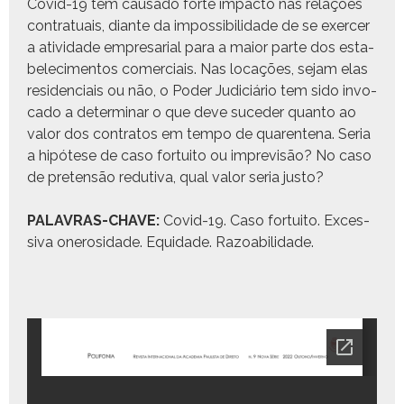
Covid-19 tem cau­sa­do forte impacto nas relações
con­trat­u­ais, diante da impos­si­bil­i­dade de se exercer
a ativi­dade empre­sar­i­al para a maior parte dos esta­
b­elec­i­men­tos com­er­ci­ais. Nas locações, sejam elas
res­i­den­ci­ais ou não, o Poder Judi­ciário tem sido invo­
ca­do a deter­mi­nar o que deve suced­er quan­to ao
val­or dos con­tratos em tem­po de quar­ente­na. Seria
a hipótese de caso for­tu­ito ou impre­visão? No caso
de pre­ten­são redu­ti­va, qual val­or seria jus­to?
PALAVRAS-CHAVE:
Covid-19. Caso for­tu­ito. Exces­
si­va onerosi­dade. Equidade. Razoa­bil­i­dade.