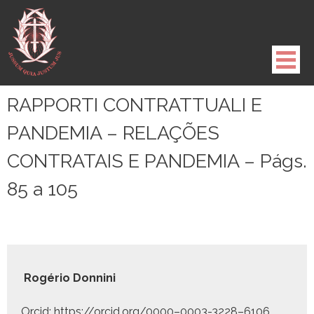
Pule
para
o
conteúdo
RAPPORTI CONTRATTUALI E
PANDEMIA – RELAÇÕES
CONTRATAIS E PANDEMIA – Págs.
85 a 105
Rogério Don­ni­ni
Orcid: https://orcid.org/0000–0003-3228–6106