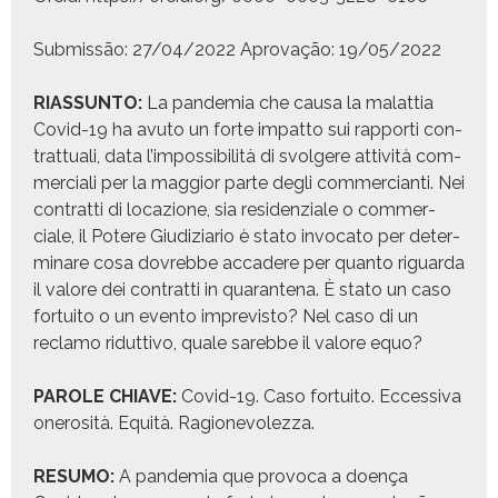
Sub­mis­são: 27/04/2022 Aprovação: 19/05/2022
RIASSUNTO:
La pan­demia che causa la malat­tia
Covid-19 ha avu­to un forte impat­to sui rap­por­ti con­
trat­tuali, data l’im­pos­si­bil­ità di svol­gere attiv­ità com­
mer­ciali per la mag­gior parte degli com­mer­cianti. Nei
con­trat­ti di locazione, sia res­i­den­ziale o com­mer­
ciale, il Potere Giudiziario è sta­to invo­ca­to per deter­
minare cosa dovrebbe accadere per quan­to riguar­da
il val­ore dei con­trat­ti in quar­an­te­na. È sta­to un caso
for­tu­ito o un even­to impre­vis­to? Nel caso di un
reclamo ridut­ti­vo, quale sarebbe il val­ore equo?
PAROLE CHIAVE:
Covid-19. Caso for­tu­ito. Ecces­si­va
onerosità. Equi­tà. Ragionev­olez­za.
RESUMO:
A pan­demia que provo­ca a doença