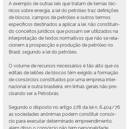
A exem­p­lo de out­ras leis que tratam de temas téc­
ni­cos sobre ener­gia, a lei do petróleo traz definições
de blo­cos, cam­pos de petróleo e out­ros ter­mos
especí­fi­cos des­ti­na­dos a aplicar a lei, não con­sti­tuin­
do con­ceitos jurídi­cos que pos­sam ser uti­liza­dos na
inter­pre­tação de tex­tos nor­ma­tivos que não se rela­
cionem à prospecção e pro­dução de petróleo no
Brasil, segun­do a lei do petróleo.
O vol­ume de recur­sos necessários é tão alto que os
edi­tais de leilões de blo­cos têm exigi­do a for­mação
de con­sór­cios con­sti­tuí­dos por uma empre­sa inter­
na­cional e out­ra brasileira, em lin­has gerais não pre­
cisan­do ser a Petrobrás.
Segun­do o dis­pos­to no arti­go 278 da lei n. 6.404/76
as sociedades anôn­i­mas podem con­sti­tuir con­sór­
cio para exe­cu­tar deter­mi­na­do empreendi­men­to,
além dis­so o con­sór­cio não tem per­son­al­i­dade