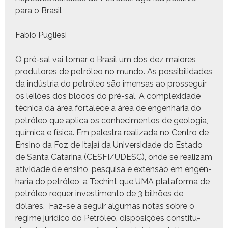
para o Brasil
Fabio Pugliesi
O pré-sal vai tornar o Brasil um dos dez maiores
pro­du­tores de petróleo no mun­do. As pos­si­bil­i­dades
da indús­tria do petróleo são imen­sas ao prosseguir
os leilões dos blo­cos do pré-sal. A com­plex­i­dade
téc­ni­ca da área for­t­alece a área de engen­haria do
petróleo que apli­ca os con­hec­i­men­tos de geolo­gia,
quími­ca e físi­ca. Em palestra real­iza­da no Cen­tro de
Ensi­no da Foz de Ita­jaí da Uni­ver­si­dade do Esta­do
de San­ta Cata­ri­na (CESFI/UDESC), onde se real­izam
ativi­dade de ensi­no, pesquisa e exten­são em engen­
haria do petróleo, a Techint que UMA platafor­ma de
petróleo requer inves­ti­men­to de 3 bil­hões de
dólares. Faz-se a seguir algu­mas notas sobre o
regime jurídi­co do Petróleo, dis­posições con­sti­tu­