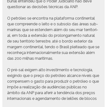
bunal enten­deu que o Poder Judi­ciário não deve
ques­tionar as decisões téc­ni­cas da ANP.
O petróleo se encon­tra na platafor­ma con­ti­nen­tal
que com­preende o leito e o sub­so­lo das áreas sub­
mari­nas que se esten­dem além do seu mar ter­ri­to­r­i­
al, em toda a exten­são do pro­longa­men­to nat­ur­al
de seu ter­ritório ter­restre, até o bor­do exte­ri­or da
margem con­ti­nen­tal, ten­do o Brasil pleit­ea­do que se
recon­heça inter­na­cional­mente sua exten­são além
das 200 mil­has marítimas.
O pré-sal exigem alto inves­ti­men­to e tec­nolo­gia,
exigin­do que o preço do petróleo alcance níveis que
com­pensem o gas­to para pro­duzir o petróleo o que
impõe a real­iza­ção de audiên­cias públi­cas no
âmbito da ANP para aferir a tendên­cia dos preços
inter­na­cionais e agen­da­men­to de leilões de blocos