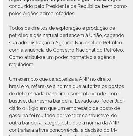
con­duzi­do pelo Pres­i­dente da Repúbli­ca, bem como
pelos órgãos aci­ma referidos.
Todos os dire­itos de explo­ração e pro­dução de
petróleo e gás nat­ur­al per­tencem à União, caben­do
sua admin­is­tração à Agên­cia Nacional do Petróleo
com a anuên­cia do Con­sel­ho Nacional do Petróleo.
Como atribui-se um poder nor­ma­ti­vo a agên­cia
reguladora.
Um exem­p­lo que car­ac­ter­i­za a ANP no dire­ito
brasileiro, ref­ere-se à nor­ma que autor­iza os pos­tos
de deter­mi­na­da ban­deira a somente vender com­
bustív­el da mes­ma ban­deira. Lev­a­do ao Poder Judi­
ciário o lití­gio em que um empresário de pos­to de
gasoli­na foi mul­ta­do por vender com­bustív­el de
out­ra ban­deira, ale­gou este que a nor­ma da ANP
con­trari­aria a livre con­cor­rên­cia, a decisão do tri­