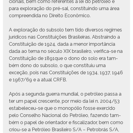
cionais, bem como ref­er­entes à lei do petróleo e
para explo­ração do pré-sal, con­sti­tuin­do uma área
com­preen­di­da no Dire­ito Econômico.
A explo­ração do sub­so­lo tem tido diver­sos regimes
jurídi­cos nas Con­sti­tu­ições Brasileiras. Abstrain­do a
Con­sti­tu­ição de 1924, dada a menor importân­cia
dada ao tema no sécu­lo XIX brasileiro, ver­i­fi­ca-se na
Con­sti­tu­ição de 1891que o dono do solo era tam­
bém dono do sub­so­lo, o que con­sti­tu­iu uma
exceção, pois nas Con­sti­tu­ições de 1934, 1937, 1946
e 1967/69 e a atu­al CRFB.
Após a segun­da guer­ra mundi­al, o petróleo pas­sa a
ter um papel cres­cente, por meio da lei n. 2004/53
esta­b­ele­ceu-se que o monopólio fos­se exer­ci­do
pelo Con­sel­ho Nacional do Petróleo, fazen­do tam­
bém o papel de ori­en­ta­dor e fis­cal­izador, bem como
criou-se a Petróleo Brasileiro S/A – Petro­brás S/A,