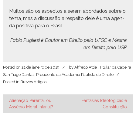
Muitos são os aspec­tos a serem abor­da­dos sobre o
tema, mas a dis­cussão a respeito dele é uma agen­
da pos­i­ti­va para o Brasil.
Fabio Pugliesi é Doutor em Dire­ito pela UFSC e Mestre
em Dire­ito pela USP
Posted on
21 de janeiro de 2019
by
Alfredo Attié , Titular da Cadeira
San Tiago Dantas, Presidente da Academia Paulista de Direito
Posted in
Breves Artigos
Navegação
Alienação Parental ou
Fantasias Ideológicas e
Assédio Moral Infantil?
Constituição
de
Post