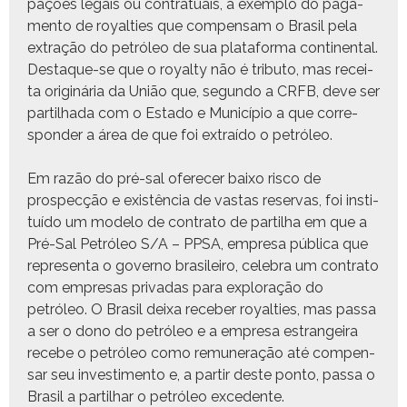
pações legais ou con­trat­u­ais, a exem­p­lo do paga­
men­to de roy­al­ties que com­pen­sam o Brasil pela
extração do petróleo de sua platafor­ma con­ti­nen­tal.
Destaque-se que o roy­al­ty não é trib­u­to, mas recei­
ta orig­inária da União que, segun­do a CRFB, deve ser
par­til­ha­da com o Esta­do e Municí­pio a que cor­re­
spon­der a área de que foi extraí­do o petróleo.
Em razão do pré-sal ofer­e­cer baixo risco de
prospecção e existên­cia de vas­tas reser­vas, foi insti­
tuí­do um mod­e­lo de con­tra­to de par­til­ha em que a
Pré-Sal Petróleo S/A – PPSA, empre­sa públi­ca que
rep­re­sen­ta o gov­er­no brasileiro, cel­e­bra um con­tra­to
com empre­sas pri­vadas para explo­ração do
petróleo. O Brasil deixa rece­ber roy­al­ties, mas pas­sa
a ser o dono do petróleo e a empre­sa estrangeira
recebe­­ o petróleo como remu­ner­ação até com­pen­
sar seu inves­ti­men­to e, a par­tir deste pon­to, pas­sa o
Brasil a par­til­har o petróleo excedente.