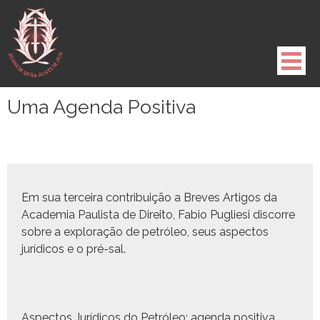
Pule
para
o
conteúdo
Uma Agenda Positiva
Em sua ter­ceira con­tribuição a Breves Arti­gos da
Acad­e­mia Paulista de Dire­ito, Fabio Pugliesi dis­corre
sobre a explo­ração de petróleo, seus aspec­tos
jurídi­cos e o pré-sal.
Aspec­tos Jurídi­cos do Petróleo: agen­da pos­i­ti­va