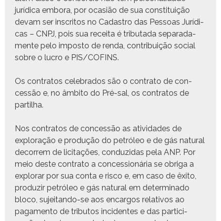
jurídi­ca emb­o­ra, por ocasião de sua con­sti­tu­ição
devam ser inscritos no Cadas­tro das Pes­soas Jurídi­
cas – CNPJ, pois sua recei­ta é trib­u­ta­da sep­a­rada­
mente pelo impos­to de ren­da, con­tribuição social
sobre o lucro e PIS/COFINS.
Os con­tratos cel­e­bra­dos são o con­tra­to de con­
cessão e, no âmbito do Pré-sal, os con­tratos de
partilha.
Nos con­tratos de con­cessão as ativi­dades de
explo­ração e pro­dução do petróleo e de gás nat­ur­al
decor­rem de lic­i­tações, con­duzi­das pela ANP. Por
meio deste con­tra­to a con­ces­sionária se obri­ga a
explo­rar por sua con­ta e risco e, em caso de êxi­to,
pro­duzir petróleo e gás nat­ur­al em deter­mi­na­do
blo­co, sujei­tan­do-se aos encar­gos rel­a­tivos ao
paga­men­to de trib­u­tos inci­dentes e das par­tic­i­