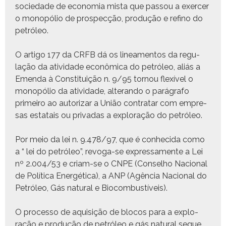
sociedade de econo­mia mista que pas­sou a exercer
o monopólio de prospecção, pro­dução e refi­no do
petróleo.
O arti­go 177 da CRFB dá os lin­ea­men­tos da reg­u­
lação da ativi­dade econômi­ca do petróleo, aliás a
Emen­da à Con­sti­tu­ição n. 9/95 tornou flexív­el o
monopólio da ativi­dade, alteran­do o pará­grafo
primeiro ao autor­izar a União con­tratar com empre­
sas estatais ou pri­vadas a explo­ração do petróleo.
Por meio da lei n. 9.478/97, que é con­heci­da como
a “ lei do petróleo”, revo­ga-se expres­sa­mente a Lei
nº 2.004/53 e cri­am-se o CNPE (Con­sel­ho Nacional
de Políti­ca Energéti­ca), a ANP (Agên­cia Nacional do
Petróleo, Gás nat­ur­al e Biocombustíveis).
O proces­so de aquisição de blo­cos para a explo­
ração e pro­dução de petróleo e gás nat­ur­al segue