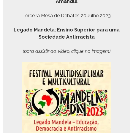
Amand­la
Ter­ceira Mesa de Debates 20.Julho.2023
Lega­do Man­dela: Ensi­no Supe­ri­or para uma
Sociedade Antirracista
(para assi­s­tir ao. video, clique na imagem)