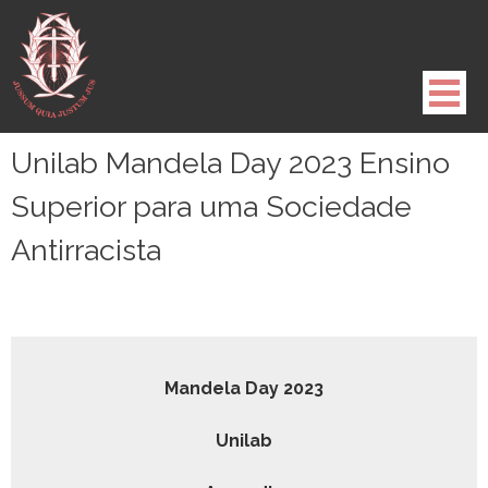
Pule
para
o
conteúdo
Unilab Mandela Day 2023 Ensino
Superior para uma Sociedade
Antirracista
Man­dela Day 2023
Uni­lab