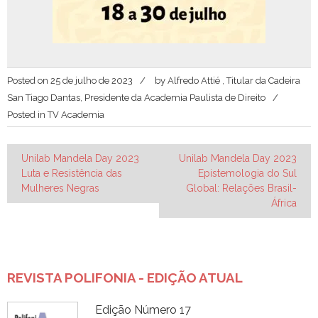
Posted on
25 de julho de 2023
by
Alfredo Attié , Titular da Cadeira
San Tiago Dantas, Presidente da Academia Paulista de Direito
Posted in
TV Academia
Navegação
Unilab Mandela Day 2023
Unilab Mandela Day 2023
Luta e Resistência das
Epistemologia do Sul
de
Mulheres Negras
Global: Relações Brasil-
Post
África
REVISTA POLIFONIA - EDIÇÃO ATUAL
Edição Número 17