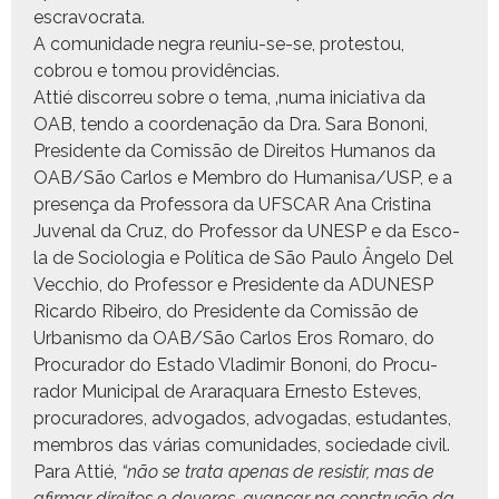
escravocrata.
A comu­nidade negra reuniu-se-se, protestou,
cobrou e tomou providências.
Attié dis­cor­reu sobre o tema, ‚numa ini­cia­ti­va da
OAB, ten­do a coor­de­nação da Dra. Sara Bononi,
Pres­i­dente da Comis­são de Dire­itos Humanos da
OAB/São Car­los e Mem­bro do Humanisa/USP, e a
pre­sença da Pro­fes­so­ra da UFSCAR Ana Cristi­na
Juve­nal da Cruz, do Pro­fes­sor da UNESP e da Esco­
la de Soci­olo­gia e Políti­ca de São Paulo Ânge­lo Del
Vec­chio, do Pro­fes­sor e Pres­i­dente da ADUNESP
Ricar­do Ribeiro, do Pres­i­dente da Comis­são de
Urban­is­mo da OAB/São Car­los Eros Romaro, do
Procu­rador do Esta­do Vladimir Bononi, do Procu­
rador Munic­i­pal de Araraquara Ernesto Esteves,
procu­radores, advo­ga­dos, advo­gadas, estu­dantes,
mem­bros das várias comu­nidades, sociedade civil.
Para Attié,
“não se tra­ta ape­nas de resi­s­tir, mas de
afir­mar dire­itos e deveres, avançar na con­strução da