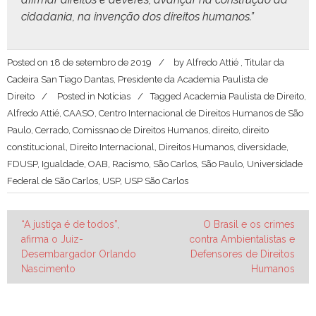
cidada­nia, na invenção dos dire­itos humanos.”
Posted on
18 de setembro de 2019
by
Alfredo Attié , Titular da
Cadeira San Tiago Dantas, Presidente da Academia Paulista de
Direito
Posted in
Notícias
Tagged
Academia Paulista de Direito
,
Alfredo Attié
,
CAASO
,
Centro Internacional de Direitos Humanos de São
Paulo
,
Cerrado
,
Comissnao de Direitos Humanos
,
direito
,
direito
constitucional
,
Direito Internacional
,
Direitos Humanos
,
diversidade
,
FDUSP
,
Igualdade
,
OAB
,
Racismo
,
São Carlos
,
São Paulo
,
Universidade
Federal de São Carlos
,
USP
,
USP São Carlos
Navegação
“A justiça é de todos”,
O Brasil e os crimes
afirma o Juiz-
contra Ambientalistas e
de
Desembargador Orlando
Defensores de Direitos
Post
Nascimento
Humanos