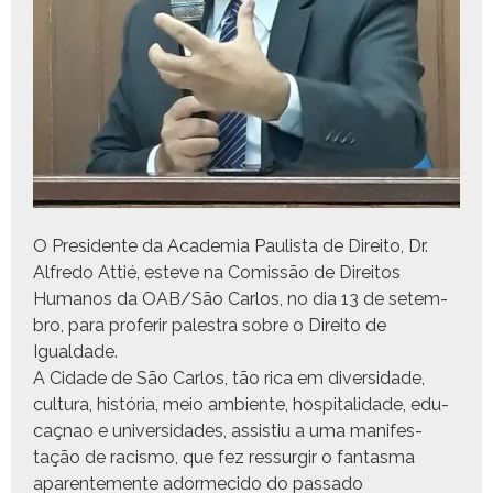
O Pres­i­dente da Acad­e­mia Paulista de Dire­ito, Dr.
Alfre­do Attié, esteve na Comis­são de Dire­itos
Humanos da OAB/São Car­los, no dia 13 de setem­
bro, para pro­ferir palestra sobre o Dire­ito de
Igualdade.
A Cidade de São Car­los, tão rica em diver­si­dade,
cul­tura, história, meio ambi­ente, hos­pi­tal­i­dade, edu­
caç­nao e uni­ver­si­dades, assis­tiu a uma man­i­fes­
tação de racis­mo, que fez ressur­gir o fan­tas­ma
aparente­mente adorme­ci­do do pas­sa­do