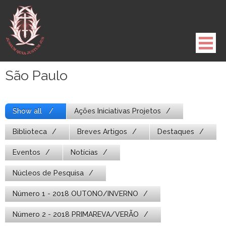
Pule
para
o
conteúdo
São Paulo
Show all
Ações Iniciativas Projetos
Biblioteca
Breves Artigos
Destaques
Eventos
Notícias
Núcleos de Pesquisa
Número 1 - 2018 OUTONO/INVERNO
Número 2 - 2018 PRIMAREVA/VERÃO