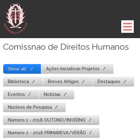
Pule
para
o
conteúdo
Comissnao de Direitos Humanos
Show all
Ações Iniciativas Projetos
Biblioteca
Breves Artigos
Destaques
Eventos
Notícias
Núcleos de Pesquisa
Número 1 - 2018 OUTONO/INVERNO
Número 2 - 2018 PRIMAREVA/VERÃO